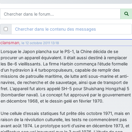
d9pouces
: ouakamois > si tu parles du sujet sur l'Armée de l'Air,
bien sûr que oui !
je suis un avion@,._,+
: Bonjour je viens d'arriver il y a quelques
moi et quelques avions n'ont pas les mêmes noms qu'aujourd'hui
Chercher dans le contenu des messages
ouakamois
: Bonjourà toutes et à tous.en espérantque ces
quelques images du Pays Basque vous auront plu ; Agur…
clansman
,
le 12 octobre 2011 13:18
d9pouces
: Je me rattraperai à la Ferté samedi
Lorsque le Japon plancha sur le PS-1, la Chine décida de se
d9pouces
procurer un appareil équivalent. Il était aussi destiné à remplacer
: Malheureusement non
un peu trop loin pour moi !
les Be-6 vieillissants. La firme Harbin commença l'étude formelle
fox_50
: Bonjour, certains parmis vous étaient-ils présent au
d'un hydravion à 4 turbopropulseurs, capable de remplir des
meeting de Lann Bihoué de 2026 ?
missions de patrouille maritime, de lutte anti sous-marine et anti-
cachée dans les pins
: Coucou et excellente année 2026 à tous et
navires, de recherche et de sauvetage, ainsi que de transport de
au site!
fret. L'appareil fut alors appelé SH-5 pour Shuishang Hongzhaji 5
(bombardier naval). Le concept fut approuvé par le gouvernement
jericho
: Bonne année et tous mes meilleurs voeux à tous pour
en décembre 1968, et le dessin gelé en février 1970.
2026 !
little boy
: je vous souhaite un bon réveillon pour cette nouvelle
Une cellule d'essais statiques fut prête dès octobre 1971, mais en
année!
raison de la révolution culturelle, les tests ne commencèrent pas
jericho
avant août 1974. Le prototype sorti d'usine en décembre 1973, et
: Merci D9pouces, à mon tour de souhaiter un Joyeux Noël
et de bonnes fêtes de fin d'année.
n'effectua son vol inaugural que le 3 avril 1976. L'étude de son