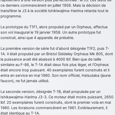
ce derniers commencèrent en juillet 1956. Mais la décision de
d9pouces
: Joyeux Noël à tous !
transférer le J3 à la société Ishikiwajima-Harima retarda tout le
d9pouces
: mais tu peux tenter l'un des rares lycées militaires
programme.
comme le Prytanée dans la Sarthe, ça ne peut pas faire de mal !
Le prototype du T1F1, alors propulsé par un Orpheus, effectua
d9pouces
: C'est plutôt après le lycée, voire après une prépa
son vol inaugural le 19 janvier 1958. Un autre prototype fut
scientifique, tu as donc encore un peu de temps devant toi
construit, ainsi que 4 appareils de présérie.
yaellerigolow
: bonjour a tous je suis un élève de première
passionnée par l'aviation militaire , pourrais je savoir que faire après
La première version de série fut d'abord désignée T1F2, puis T-
le lycée pour s'orienter et pouvoir devenir officier de l'armée de l'air?
1A. Il était propulsé par un Bristol Siddeley Orpheus Mk 805, dont
d9pouces
: lesquels, par exemple ?
la puissance avait été abaissé à 4000 lbf. Bien que de taille
similaire au F-86, le T-1A était deux fois plus léger, et l'Orpheus
mahmoud
: bonsoir, très instructif ce site .mais nous aimerions avoir
était encore trop puissant. 40 exemplaires furent construits et il
les photo des anciens appareils de l'armée de l'air de la haute -volta
entra en service en mai 1960. Son nom officiel, Hatsutaka (jeune
d9pouces
: Ça me casse quand même bien les pieds, j’avoue
faucon), ne fut jamais utilisé.
jericho
: Pour moi tout est à nouveau OK dirait-on… Merci à toi.
La seconde version, désignée T-1B, était propulsée par un
d9pouces
: En espérant n’avoir coupé les accessoires de personne
Ishikawajima-Harima J3-3. Ce moteur était moins puissant, 2650
au passage !
lbf. 20 exemplaires furent construits, dont le premier vola en mai
1960. Les livraisons commencèrent en 1961. Extérieurement, il
d9pouces
: j'ai trouvé un palliatif un peu violent, mais ça devrait aller
était identique au T-1A.
un peu mieux