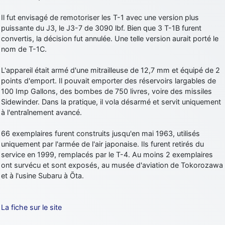
d9pouces
: cette fois, c'est le Brésil et Singapour qui mettent le site
Il fut envisagé de remotoriser les T-1 avec une version plus
par terre
puissante du J3, le J3-7 de 3090 lbf. Bien que 3 T-1B furent
jericho
: Ah ben je peux te confirmer que j'étais resté dans le filtre…
convertis, la décision fut annulée. Une telle version aurait porté le
nom de T-1C.
d9pouces
: Désolé ! Mon filtrage a été un peu trop violent
L'appareil était armé d'une mitrailleuse de 12,7 mm et équipé de 2
manifestement
points d'emport. Il pouvait emporter des réservoirs largables de
tout voir
100 Imp Gallons, des bombes de 750 livres, voire des missiles
Sidewinder. Dans la pratique, il vola désarmé et servit uniquement
à l'entraînement avancé.
66 exemplaires furent construits jusqu'en mai 1963, utilisés
uniquement par l'armée de l'air japonaise. Ils furent retirés du
service en 1999, remplacés par le T-4. Au moins 2 exemplaires
ont survécu et sont exposés, au musée d'aviation de Tokorozawa
et à l'usine Subaru à Ōta.
La fiche sur le site