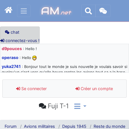
AM
.net
chat
connectez-vous !
d9pouces
: Hello !
operaso
: Hello
yuka2741
: Bonjour tout le monde je suis nouvelle je voulais savoir si
quelqu'un c'est vers qu'elle heure rentre les avions tout sa a la base
105 svp
d9pouces
: désolé pour les quelques blocages du site ces derniers
Se connecter
Créer un compte
jours : je teste des méthodes contre le spam et les bots trop nocifs
d9pouces
: Merci ! Un souvenir de la Ferté-Alais !
Fuji T-1
paxwax
: Super, la nouvelle bannière
d9pouces
: je suis un avion@,._,+ > lesquels ? je ne suis pas sûr de
comprendre
Forum
Avions militaires
Depuis 1945
Reste du monde