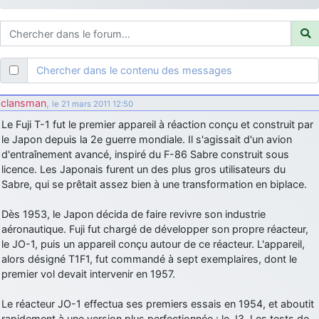
d9pouces
: ouakamois > si tu parles du sujet sur l'Armée de l'Air,
bien sûr que oui !
je suis un avion@,._,+
: Bonjour je viens d'arriver il y a quelques
moi et quelques avions n'ont pas les mêmes noms qu'aujourd'hui
Chercher dans le contenu des messages
ouakamois
: Bonjourà toutes et à tous.en espérantque ces
quelques images du Pays Basque vous auront plu ; Agur…
clansman
,
le 21 mars 2011 12:50
d9pouces
: Je me rattraperai à la Ferté samedi
Le Fuji T-1 fut le premier appareil à réaction conçu et construit par
d9pouces
le Japon depuis la 2e guerre mondiale. Il s'agissait d'un avion
: Malheureusement non
un peu trop loin pour moi !
d'entraînement avancé, inspiré du F-86 Sabre construit sous
fox_50
: Bonjour, certains parmis vous étaient-ils présent au
licence. Les Japonais furent un des plus gros utilisateurs du
meeting de Lann Bihoué de 2026 ?
Sabre, qui se prêtait assez bien à une transformation en biplace.
cachée dans les pins
: Coucou et excellente année 2026 à tous et
au site!
Dès 1953, le Japon décida de faire revivre son industrie
aéronautique. Fuji fut chargé de développer son propre réacteur,
jericho
: Bonne année et tous mes meilleurs voeux à tous pour
le JO-1, puis un appareil conçu autour de ce réacteur. L'appareil,
2026 !
alors désigné T1F1, fut commandé à sept exemplaires, dont le
little boy
: je vous souhaite un bon réveillon pour cette nouvelle
premier vol devait intervenir en 1957.
année!
jericho
Le réacteur JO-1 effectua ses premiers essais en 1954, et aboutit
: Merci D9pouces, à mon tour de souhaiter un Joyeux Noël
et de bonnes fêtes de fin d'année.
rapidement à une version plus perfectionnée : le J3. Les tests de