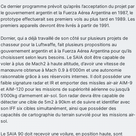
Ce dernier programme prévoit qu’après l’acceptation du projet par
d9pouces
: Joyeux Noël à tous !
le gouvernement argentin et la Fuerza Aérea Argentina en 1987, le
d9pouces
: mais tu peux tenter l'un des rares lycées militaires
prototype effectuerait ses premiers vols au plus tard en 1989. Les
comme le Prytanée dans la Sarthe, ça ne peut pas faire de mal !
premiers appareils devront être livrés à partir de 1991.
d9pouces
: C'est plutôt après le lycée, voire après une prépa
Dornier, qui a déjà travaillé de son côté sur plusieurs projets de
scientifique, tu as donc encore un peu de temps devant toi
chasseur pour la Luftwaffe, fait plusieurs propositions au
yaellerigolow
: bonjour a tous je suis un élève de première
gouvernement argentin et à la Fuerza Aérea Argentina pour qu’ils
passionnée par l'aviation militaire , pourrais je savoir que faire après
choisissent selon leurs besoins. Le SAIA doit être capable de
le lycée pour s'orienter et pouvoir devenir officier de l'armée de l'air?
voler à plus de Mach2 à haute altitude, d’avoir une vitesse de
d9pouces
: lesquels, par exemple ?
manœuvre obtenue à Mach 0.9 à 6’000m et une autonomie
raisonnable grâce à ses réservoirs internes. Il doit posséder une
mahmoud
: bonsoir, très instructif ce site .mais nous aimerions avoir
faible signature radar et IR et emporter des missiles air-air AIM-9
les photo des anciens appareils de l'armée de l'air de la haute -volta
et AIM-120 pour les missions de supériorité aérienne ou jusqu’à
d9pouces
: Ça me casse quand même bien les pieds, j’avoue
5’000kg d’armement air-sol. Son radar devra être capable de
détecter une cible de 5m2 à 90km et de suivre et identifier avec
jericho
: Pour moi tout est à nouveau OK dirait-on… Merci à toi.
son IFF six cibles simultanément, ainsi que posséder des
d9pouces
: En espérant n’avoir coupé les accessoires de personne
capacités de cartographie du terrain survolé pour les missions air-
au passage !
sol.
d9pouces
: j'ai trouvé un palliatif un peu violent, mais ça devrait aller
Le SAIA 90 doit recevoir une voilure, en position haute, sont
un peu mieux