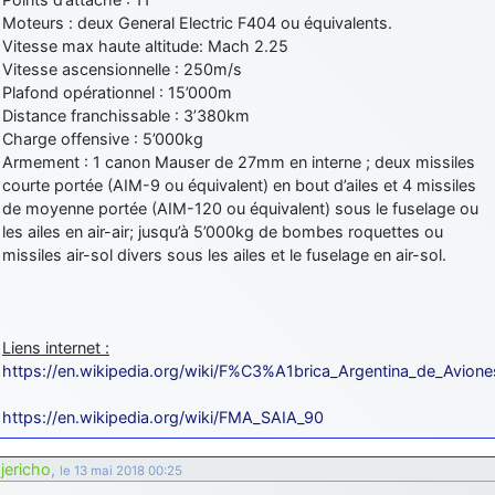
Moteurs : deux General Electric F404 ou équivalents.
Vitesse max haute altitude: Mach 2.25
Vitesse ascensionnelle : 250m/s
Plafond opérationnel : 15’000m
Distance franchissable : 3’380km
Charge offensive : 5’000kg
Armement : 1 canon Mauser de 27mm en interne ; deux missiles
courte portée (AIM-9 ou équivalent) en bout d’ailes et 4 missiles
de moyenne portée (AIM-120 ou équivalent) sous le fuselage ou
les ailes en air-air; jusqu’à 5’000kg de bombes roquettes ou
missiles air-sol divers sous les ailes et le fuselage en air-sol.
Liens internet :
https://en.wikipedia.org/wiki/F%C3%A1brica_Argentina_de_Avione
https://en.wikipedia.org/wiki/FMA_SAIA_90
jericho
,
le 13 mai 2018 00:25