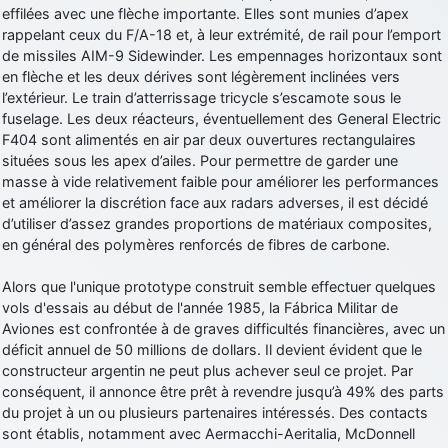
effilées avec une flèche importante. Elles sont munies d’apex
d9pouces
: cette fois, c'est le Brésil et Singapour qui mettent le site
rappelant ceux du F/A-18 et, à leur extrémité, de rail pour l’emport
par terre
de missiles AIM-9 Sidewinder. Les empennages horizontaux sont
jericho
: Ah ben je peux te confirmer que j'étais resté dans le filtre…
en flèche et les deux dérives sont légèrement inclinées vers
l’extérieur. Le train d’atterrissage tricycle s’escamote sous le
fuselage. Les deux réacteurs, éventuellement des General Electric
d9pouces
: Désolé ! Mon filtrage a été un peu trop violent
F404 sont alimentés en air par deux ouvertures rectangulaires
manifestement
situées sous les apex d’ailes. Pour permettre de garder une
tout voir
masse à vide relativement faible pour améliorer les performances
et améliorer la discrétion face aux radars adverses, il est décidé
d’utiliser d’assez grandes proportions de matériaux composites,
en général des polymères renforcés de fibres de carbone.
Alors que l'unique prototype construit semble effectuer quelques
vols d'essais au début de l'année 1985, la Fábrica Militar de
Aviones est confrontée à de graves difficultés financières, avec un
déficit annuel de 50 millions de dollars. Il devient évident que le
constructeur argentin ne peut plus achever seul ce projet. Par
conséquent, il annonce être prêt à revendre jusqu’à 49% des parts
du projet à un ou plusieurs partenaires intéressés. Des contacts
sont établis, notamment avec Aermacchi-Aeritalia, McDonnell