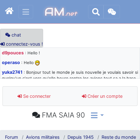
AM
.net
chat
connectez-vous !
d9pouces
: Hello !
operaso
: Hello
yuka2741
: Bonjour tout le monde je suis nouvelle je voulais savoir si
quelqu'un c'est vers qu'elle heure rentre les avions tout sa a la base
105 svp
d9pouces
: désolé pour les quelques blocages du site ces derniers
Se connecter
Créer un compte
jours : je teste des méthodes contre le spam et les bots trop nocifs
d9pouces
: Merci ! Un souvenir de la Ferté-Alais !
FMA SAIA 90
paxwax
: Super, la nouvelle bannière
d9pouces
: je suis un avion@,._,+ > lesquels ? je ne suis pas sûr de
comprendre
Forum
Avions militaires
Depuis 1945
Reste du monde