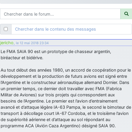
d9pouces
: ouakamois > si tu parles du sujet sur l'Armée de l'Air,
bien sûr que oui !
je suis un avion@,._,+
: Bonjour je viens d'arriver il y a quelques
moi et quelques avions n'ont pas les mêmes noms qu'aujourd'hui
Chercher dans le contenu des messages
ouakamois
: Bonjourà toutes et à tous.en espérantque ces
quelques images du Pays Basque vous auront plu ; Agur…
jericho
,
le 12 mai 2018 23:34
d9pouces
: Je me rattraperai à la Ferté samedi
Le FMA SAIA 90 est un prototype de chasseur argentin,
d9pouces
biréacteur et bidérive.
: Malheureusement non
un peu trop loin pour moi !
fox_50
: Bonjour, certains parmis vous étaient-ils présent au
Au tout début des années 1980, un accord de coopération pour le
meeting de Lann Bihoué de 2026 ?
développement et la production de futurs avions est signé entre
cachée dans les pins
: Coucou et excellente année 2026 à tous et
l’Argentine et le constructeur aéronautique allemand Dornier. Dans
au site!
un premier temps, ce dernier doit travailler avec FMA (Fabrica
Militar de Aviones) sur trois projets qui correspondent aux
jericho
: Bonne année et tous mes meilleurs voeux à tous pour
besoins de l’Argentine. Le premier est l’avion d’entrainement
2026 !
avancé et d’attaque légère IA-63 Pampa, le second le bimoteur de
little boy
: je vous souhaite un bon réveillon pour cette nouvelle
transport à décollage court IA-67 Cordoba, et le troisième l’avion
année!
de supériorité aérienne et d’attaque au sol répondant au
jericho
programme ACA (Avión Caza Argentino) désigné SAIA 90.
: Merci D9pouces, à mon tour de souhaiter un Joyeux Noël
et de bonnes fêtes de fin d'année.