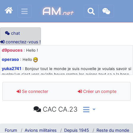
AM
.net
chat
connectez-vous !
d9pouces
: Hello !
operaso
: Hello
yuka2741
: Bonjour tout le monde je suis nouvelle je voulais savoir si
quelqu'un c'est vers qu'elle heure rentre les avions tout sa a la base
105 svp
d9pouces
: désolé pour les quelques blocages du site ces derniers
Se connecter
Créer un compte
jours : je teste des méthodes contre le spam et les bots trop nocifs
d9pouces
: Merci ! Un souvenir de la Ferté-Alais !
CAC CA.23
paxwax
: Super, la nouvelle bannière
d9pouces
: je suis un avion@,._,+ > lesquels ? je ne suis pas sûr de
comprendre
Forum
Avions militaires
Depuis 1945
Reste du monde