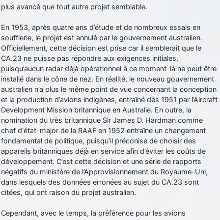
plus avancé que tout autre projet semblable.
d9pouces
: cette fois, c'est le Brésil et Singapour qui mettent le site
par terre
En 1953, après quatre ans d’étude et de nombreux essais en
jericho
: Ah ben je peux te confirmer que j'étais resté dans le filtre…
soufflerie, le projet est annulé par le gouvernement australien.
Officiellement, cette décision est prise car il semblerait que le
CA.23 ne puisse pas répondre aux exigences initiales,
d9pouces
: Désolé ! Mon filtrage a été un peu trop violent
puisqu’aucun radar déjà opérationnel à ce moment-là ne peut être
manifestement
installé dans le cône de nez. En réalité, le nouveau gouvernement
tout voir
australien n’a plus le même point de vue concernant la conception
et la production d’avions indigènes, entraîné dès 1951 par l’Aircraft
Development Mission britannique en Australie. En outre, la
nomination du très britannique Sir James D. Hardman comme
chef d'état-major de la RAAF en 1952 entraîne un changement
fondamental de politique, puisqu’il préconise de choisir des
appareils britanniques déjà en service afin d’éviter les coûts de
développement. C’est cette décision et une série de rapports
négatifs du ministère de l’Approvisionnement du Royaume-Uni,
dans lesquels des données erronées au sujet du CA.23 sont
citées, qui ont raison du projet australien.
Cependant, avec le temps, la préférence pour les avions