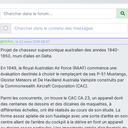
d9pouces
: ouakamois > si tu parles du sujet sur l'Armée de l'Air,
bien sûr que oui !
je suis un avion@,._,+
: Bonjour je viens d'arriver il y a quelques
moi et quelques avions n'ont pas les mêmes noms qu'aujourd'hui
Chercher dans le contenu des messages
ouakamois
: Bonjourà toutes et à tous.en espérantque ces
quelques images du Pays Basque vous auront plu ; Agur…
jericho
,
le 22 mars 2019 08:37
d9pouces
: Je me rattraperai à la Ferté samedi
Projet de chasseur supersonique australien des années 1940-
d9pouces
1950, muni d’ailes en Delta.
: Malheureusement non
un peu trop loin pour moi !
fox_50
: Bonjour, certains parmis vous étaient-ils présent au
En 1949, la Royal Australian Air Force (RAAF) commence une
meeting de Lann Bihoué de 2026 ?
évaluation destinée à choisir le remplaçant de ses P-51 Mustangs,
cachée dans les pins
: Coucou et excellente année 2026 à tous et
Gloster Meteors et De Havilland Australia Vampire construits par
au site!
la Commonwealth Aircraft Corporation (CAC).
jericho
: Bonne année et tous mes meilleurs voeux à tous pour
Parmi les concurrents, on trouve le CAC CA.23, un appareil dont
2026 !
des centaines de dessins et des dizaines de maquettes, à
little boy
: je vous souhaite un bon réveillon pour cette nouvelle
différentes échelles, ont été réalisés au cours de son étude. La
année!
forme assez aplatie de son fuselage avec une sorte d’arête en son
jericho
centre allant de l’arrière du cockpit à la dérive en font un appareil
: Merci D9pouces, à mon tour de souhaiter un Joyeux Noël
et de bonnes fêtes de fin d'année.
au design assez particulier. Une importante entrée d’air frontale de