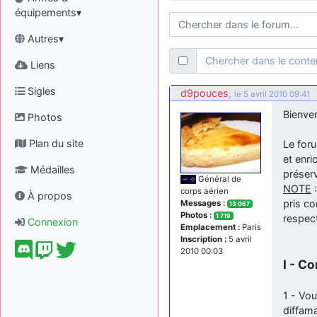
équipements▾
Autres▾
Chercher dans le cont
Liens
Sigles
d9pouces
,
le 5 avril 2010 09:41
Bienve
Photos
Plan du site
Le foru
et enr
Médailles
préserv
Général de
NOTE
:
corps aérien
À propos
pris co
Messages :
13 067
Photos :
1 719
respec
Connexion
Emplacement :
Paris
Inscription :
5 avril
2010 00:03
I - C
1 - Vou
diffama