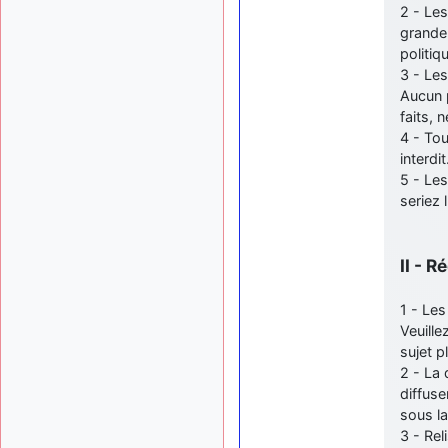
2 - Les
grande
politiq
3 - Les
Aucun p
faits, 
4 - To
interdit
5 - Les
seriez 
II - 
1 - Les
Veuille
sujet p
2 - La 
diffuse
sous la
3 - Re