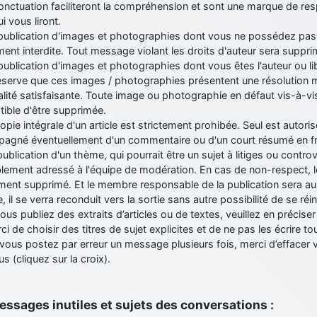
onctuation faciliteront la compréhension et sont une marque de re
i vous liront.
publication d'images et photographies dont vous ne possédez pas l
ment interdite. Tout message violant les droits d'auteur sera suppri
publication d'images et photographies dont vous êtes l'auteur ou lib
éserve que ces images / photographies présentent une résolution 
lité satisfaisante. Toute image ou photographie en défaut vis-à-vi
ible d'être supprimée.
opie intégrale d'un article est strictement prohibée. Seul est autorisé 
agné éventuellement d'un commentaire ou d'un court résumé en fr
publication d'un thème, qui pourrait être un sujet à litiges ou contro
blement adressé à l'équipe de modération. En cas de non-respect, l
ent supprimé. Et le membre responsable de la publication sera aus
e, il se verra reconduit vers la sortie sans autre possibilité de se réin
vous publiez des extraits d’articles ou de textes, veuillez en préciser l
ci de choisir des titres de sujet explicites et de ne pas les écrire t
i vous postez par erreur un message plusieurs fois, merci d’effac
us (cliquez sur la croix).
 Messages inutiles et sujets des conversations :