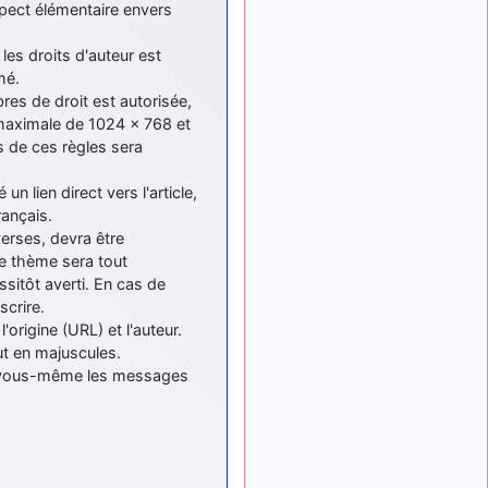
meeting de Lann Bihoué de
spect élémentaire envers
2026 ?
cachée dans les pins
es droits d'auteur est
il y a
: Coucou et
6 mois, 3 semaines
mé.
excellente année 2026 à
res de droit est autorisée,
tous et au site!
maximale de 1024 x 768 et
s de ces règles sera
jericho
: Bonne
il y a 7 mois
année et tous mes meilleurs
voeux à tous pour 2026 !
un lien direct vers l'article,
ançais.
little boy
: je vous
il y a 7 mois
verses, devra être
souhaite un bon réveillon
e thème sera tout
pour cette nouvelle année!
sitôt averti. En cas de
jericho
:
il y a 7 mois, 1 semaine
scrire.
Merci D9pouces, à mon tour
'origine (URL) et l'auteur.
de souhaiter un Joyeux
out en majuscules.
Noël et de bonnes fêtes de
er vous-même les messages
fin d'année.
d9pouces
il y a 7 mois,
: Joyeux Noël à
1 semaine
tous !
d9pouces
: mais
il y a 8 mois