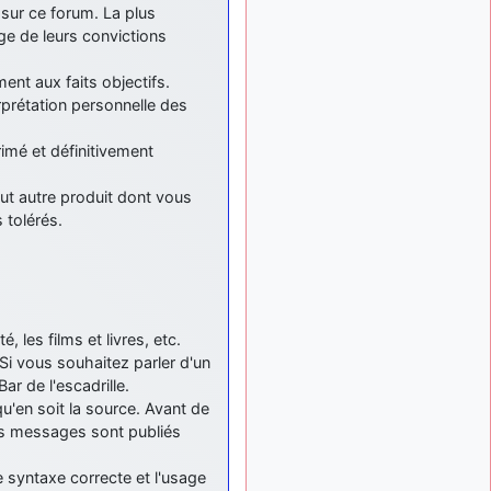
: Bonjour je
 sur ce forum. La plus
2 mois, 1 semaine
viens d'arriver il y a
e de leurs convictions
quelques moi et quelques
avions n'ont pas les mêmes
ment aux faits objectifs.
noms qu'aujourd'hui
rprétation personnelle des
ouakamois
il y a 2 mois,
: Bonjourà toutes
2 semaines
imé et définitivement
et à tous.en espérantque
ces quelques images du
ut autre produit dont vous
Pays Basque vous auront
 tolérés.
plu ; Agur…
d9pouces
il y a 2 mois,
: Je me rattraperai
2 semaines
à la Ferté samedi
d9pouces
il y a 2 mois,
é, les films et livres, etc.
:
2 semaines
 Si vous souhaitez parler d'un
Malheureusement non
un
ar de l'escadrille.
peu trop loin pour moi !
 qu'en soit la source. Avant de
fox_50
:
les messages sont publiés
il y a 2 mois, 2 semaines
Bonjour, certains parmis
vous étaient-ils présent au
 syntaxe correcte et l'usage