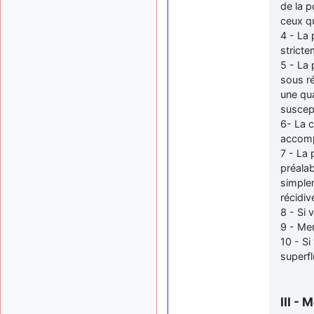
de la p
ceux qu
4 - La 
stricte
5 - La 
sous r
une qua
suscept
6- La c
accomp
7 - La 
préala
simplem
récidiv
8 - Si 
9 - Mer
10 - S
superfl
III -