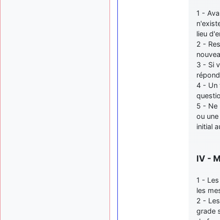
1 - Ava
n'exist
lieu d'
2 - Res
nouvea
3 - Si 
répondr
4 - Un 
questi
5 - Ne
ou une 
initial
IV - 
1 - Les
les me
2 - Les
grade s