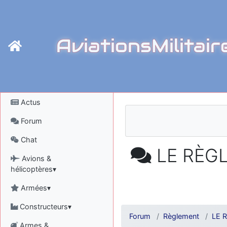
AviationsMilitair
Actus
Forum
Chat
LE RÈGLE
Avions &
hélicoptères▾
Armées▾
Constructeurs▾
Forum
Règlement
LE R
Armes &