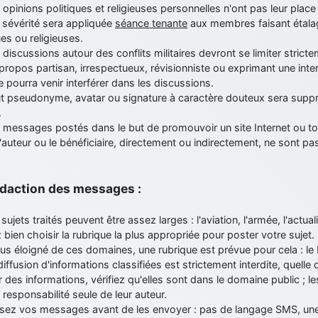
 opinions politiques et religieuses personnelles n'ont pas leur place
 sévérité sera appliquée
séance tenante
aux membres faisant étalag
ues ou religieuses.
 discussions autour des conflits militaires devront se limiter stricte
ropos partisan, irrespectueux, révisionniste ou exprimant une inte
ne pourra venir interférer dans les discussions.
ut pseudonyme, avatar ou signature à caractère douteux sera suppr
.
 messages postés dans le but de promouvoir un site Internet ou to
l'auteur ou le bénéficiaire, directement ou indirectement, ne sont pas
Rédaction des messages :
 sujets traités peuvent être assez larges : l'aviation, l'armée, l'actualit
z bien choisir la rubrique la plus appropriée pour poster votre sujet.
lus éloigné de ces domaines, une rubrique est prévue pour cela : le B
diffusion d'informations classifiées est strictement interdite, quelle
r des informations, vérifiez qu'elles sont dans le domaine public ; 
 responsabilité seule de leur auteur.
lisez vos messages avant de les envoyer : pas de langage SMS, une