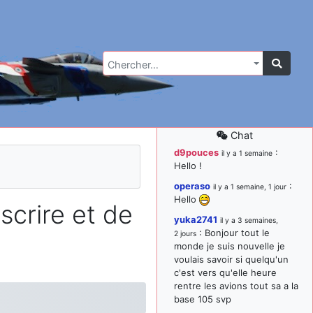
Chercher…
Chat
d9pouces
:
il y a 1 semaine
Hello !
operaso
:
il y a 1 semaine, 1 jour
Hello
scrire et de
yuka2741
il y a 3 semaines,
: Bonjour tout le
2 jours
monde je suis nouvelle je
voulais savoir si quelqu'un
c'est vers qu'elle heure
rentre les avions tout sa a la
base 105 svp