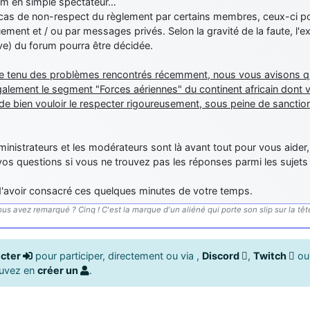
um en simple spectateur…
 cas de non-respect du règlement par certains membres, ceux-ci p
ement et / ou par messages privés. Selon la gravité de la faute, l'e
ive) du forum pourra être décidée.
 tenu des problèmes rencontrés récemment, nous vous avisons qu'
galement le segment "Forces aériennes" du continent africain dont 
 de bien vouloir le respecter rigoureusement, sous peine de sancti
inistrateurs et les modérateurs sont là avant tout pour vous aider, 
os questions si vous ne trouvez pas les réponses parmi les sujets
d'avoir consacré ces quelques minutes de votre temps.
us avez remarqué ? Cinq ! C'est la marque d'un aliéné qui porte son slip sur la tête.
cter
pour participer, directement ou via ,
Discord
,
Twitch
o
ouvez en
créer un
.