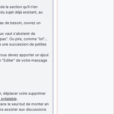
tu peux tenter l'un des
de la section qu'il n'en
rares lycées militaires
 du sujet déjà existant, au
comme le Prytanée dans la
Sarthe, ça ne peut pas faire
de mal !
cas de besoin, ouvrez un
d9pouces
: C'est
il y a 8 mois
ux vaut s'abstenir de
plutôt après le lycée, voire
 pas". Ou pire, comme "lol"…
après une prépa
e une succession de petites
scientifique, tu as donc
encore un peu de temps
devant toi
vous devez apporter un ajout
on "Editer" de votre message
yaellerigolow
il y a 8 mois,
: bonjour a tous je
1 semaine
suis un élève de première
passionnée par l'aviation
militaire , pourrais je savoir
que faire après le lycée
pour s'orienter et pouvoir
er, déplacer voire supprimer
devenir officier de l'armée
 préalable
.
de l'air?
dans le seul but de monter en
d9pouces
il y a 8 mois,
rra assister aux discussions
: lesquels, par
4 semaines