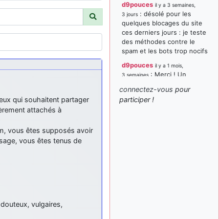
d9pouces
il y a 3 semaines,
: désolé pour les
3 jours
quelques blocages du site
ces derniers jours : je teste
des méthodes contre le
spam et les bots trop nocifs
d9pouces
il y a 1 mois,
: Merci ! Un
3 semaines
souvenir de la Ferté-Alais !
connectez-vous
pour
paxwax
:
participer !
il y a 1 mois, 3 semaines
ceux qui souhaitent partager
Super, la nouvelle bannière
ièrement attachés à
d9pouces
il y a 2 mois,
um, vous êtes supposés avoir
: je suis un
1 semaine
avion@,._,+ > lesquels ? je
ssage, vous êtes tenus de
ne suis pas sûr de
comprendre
d9pouces
il y a 2 mois,
: ouakamois > si tu
1 semaine
parles du sujet sur l'Armée
de l'Air, bien sûr que oui !
 douteux, vulgaires,
je suis un avion@,._,+
il y a