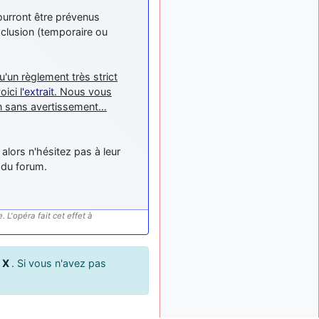
exemple ?
ourront être prévenus
mahmoud
:
il y a 9 mois
xclusion (temporaire ou
bonsoir, très instructif ce
site .mais nous aimerions
avoir les photo des anciens
un règlement très strict
appareils de l'armée de l'air
voici
l'extrait
. Nous vous
de la haute -volta
on sans avertissement…
d9pouces
: Ça
il y a 10 mois
me casse quand même bien
les pieds, j’avoue
alors n'hésitez pas à leur
jericho
:
 du forum.
il y a 10 mois, 1 semaine
Pour moi tout est à nouveau
OK dirait-on… Merci à toi.
d9pouces
il y a 10 mois,
 L'opéra fait cet effet à
: En espérant
1 semaine
n’avoir coupé les
accessoires de personne au
u
X
. Si vous n'avez pas
passage !
d9pouces
il y a 10 mois,
: j'ai trouvé un
1 semaine
palliatif un peu violent, mais