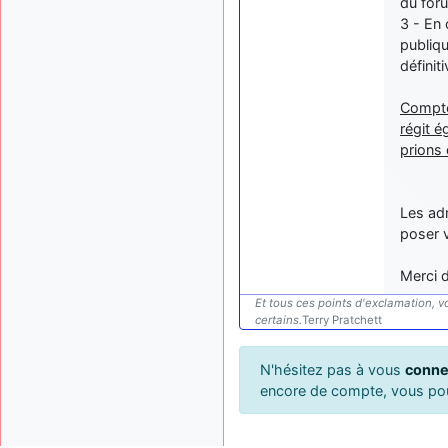
du for
3 - En
publiqu
définit
Compte
régit é
prions
Les adm
poser v
Merci 
Et tous ces points d'exclamation, vo
certains.
Terry Pratchett
N'hésitez pas à vous
conne
encore de compte, vous p