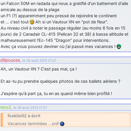
un Falcon 50M en radada qui nous a gratifié d'un battement d'aile
d9pouces
: Joyeux Noël à tous !
amicale au dessus de la plage
un F1 (?) apparemment peu pressé de rejoindre le continent
d9pouces
: mais tu peux tenter l'un des rares lycées militaires
et … c'est tout
Ah si un Vautour IIN en "pot de fleur".
comme le Prytanée dans la Sarthe, ça ne peut pas faire de mal !
Au niveau civil à noter le passage régulier (au moins 6 fois en 15
d9pouces
: C'est plutôt après le lycée, voire après une prépa
jours) de 2 Canadair CL-415 (Pelican 32 et 38) à basse altitude et
scientifique, tu as donc encore un peu de temps devant toi
malheureusement l'Ec-145 "Dragon" pour interventions.
Avec ça vous pouvez deviner où j'ai passé mes vacances !
yaellerigolow
: bonjour a tous je suis un élève de première
passionnée par l'aviation militaire , pourrais je savoir que faire après
le lycée pour s'orienter et pouvoir devenir officier de l'armée de l'air?
d9pouces
,
le 26 août 2013 21:27
d9pouces
: lesquels, par exemple ?
Ah, un Vautour IIN ? C'est pas mal, ça !
mahmoud
: bonsoir, très instructif ce site .mais nous aimerions avoir
Et as-tu pu prendre quelques photos de ces ballets aériens ?
les photo des anciens appareils de l'armée de l'air de la haute -volta
d9pouces
: Ça me casse quand même bien les pieds, j’avoue
J'espère qu'à part ça, tu en as quand même bien profité !
jericho
: Pour moi tout est à nouveau OK dirait-on… Merci à toi.
nico2
,
le 26 août 2013 21:57
d9pouces
: En espérant n’avoir coupé les accessoires de personne
au passage !
foxkilo02 a écrit
d9pouces
: j'ai trouvé un palliatif un peu violent, mais ça devrait aller
Vacances terminées …snif
un peu mieux