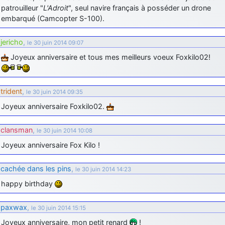
patrouilleur "
L'Adroit
", seul navire français à posséder un drone
embarqué (Camcopter S-100).
jericho
,
le 30 juin 2014 09:07
Joyeux anniversaire et tous mes meilleurs voeux Foxkilo02!
trident
,
le 30 juin 2014 09:35
Joyeux anniversaire Foxkilo02.
clansman
,
le 30 juin 2014 10:08
Joyeux anniversaire Fox Kilo !
cachée dans les pins
,
le 30 juin 2014 14:23
happy birthday
paxwax
,
le 30 juin 2014 15:15
Joyeux anniversaire, mon petit renard
!