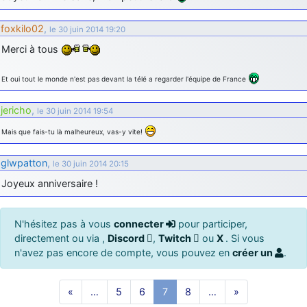
foxkilo02
,
le 30 juin 2014 19:20
Merci à tous
Et oui tout le monde n'est pas devant la télé a regarder l'équipe de France
jericho
,
le 30 juin 2014 19:54
Mais que fais-tu là malheureux, vas-y vite!
glwpatton
,
le 30 juin 2014 20:15
Joyeux anniversaire !
N'hésitez pas à vous
connecter
pour participer,
directement ou via ,
Discord
,
Twitch
ou
X
. Si vous
n'avez pas encore de compte, vous pouvez en
créer un
.
«
…
5
6
7
8
…
»