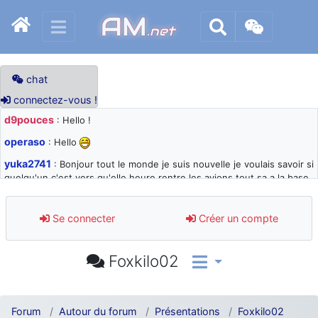
AM
.net
chat
connectez-vous !
d9pouces
: Hello !
operaso
: Hello
yuka2741
: Bonjour tout le monde je suis nouvelle je voulais savoir si
quelqu'un c'est vers qu'elle heure rentre les avions tout sa a la base
105 svp
d9pouces
: désolé pour les quelques blocages du site ces derniers
Se connecter
Créer un compte
jours : je teste des méthodes contre le spam et les bots trop nocifs
d9pouces
: Merci ! Un souvenir de la Ferté-Alais !
Foxkilo02
paxwax
: Super, la nouvelle bannière
d9pouces
: je suis un avion@,._,+ > lesquels ? je ne suis pas sûr de
comprendre
Forum
Autour du forum
Présentations
Foxkilo02