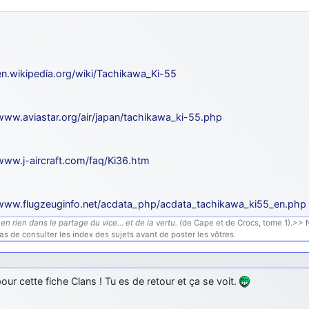
/en.wikipedia.org/wiki/Tachikawa_Ki-55
/www.aviastar.org/air/japan/tachikawa_ki-55.php
/www.j-aircraft.com/faq/Ki36.htm
/www.flugzeuginfo.net/acdata_php/acdata_tachikawa_ki55_en.php
en rien dans le partage du vice… et de la vertu.
(de Cape et de Crocs, tome 1).>> N'
s de consulter les index des sujets avant de poster les vôtres.
our cette fiche Clans ! Tu es de retour et ça se voit.