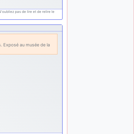
lesquels, par exemple ?
oubliez pas de lire et de relire le
mahmoud
:
il y a 9 mois
bonsoir, très instructif ce
site .mais nous aimerions
avoir les photo des anciens
appareils de l'armée de l'air
de la haute -volta
rs. Exposé au musée de la
d9pouces
: Ça
il y a 10 mois
me casse quand même bien
les pieds, j’avoue
jericho
:
il y a 10 mois, 1 semaine
Pour moi tout est à nouveau
OK dirait-on… Merci à toi.
d9pouces
il y a 10 mois,
: En espérant
1 semaine
n’avoir coupé les
accessoires de personne au
passage !
d9pouces
il y a 10 mois,
: j'ai trouvé un
1 semaine
palliatif un peu violent, mais