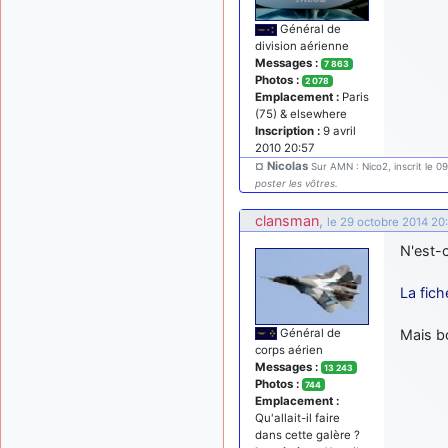
Général de
division aérienne
Messages :
7 863
Photos :
2 078
Emplacement :
Paris
(75) & elsewhere
Inscription :
9 avril
2010 20:57
¤ Nicolas
Sur AMN : Nico2, inscrit le 0
poster les vôtres.
clansman
,
le 29 octobre 2014 20
N'est-
La fich
Général de
Mais bo
corps aérien
Messages :
13 243
Photos :
744
Emplacement :
Qu'allait-il faire
dans cette galère ?