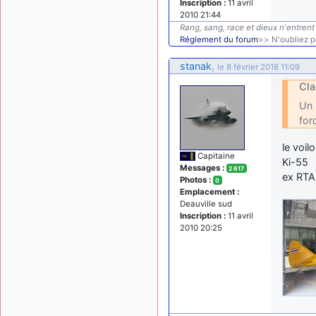
Inscription :
11 avril
2010 21:44
Rang, sang, race et dieux n'entrent 
Réglement du forum
>> N'oubliez pa
stanak
,
le 8 février 2018 11:09
Cla
Un 
for
le voil
Capitaine
Ki-55
Messages :
2 617
ex RTA
Photos :
0
Emplacement :
Deauville sud
Inscription :
11 avril
2010 20:25