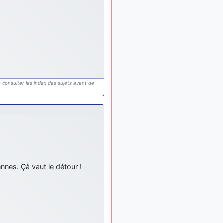
d9pouces
: mais
il y a 8 mois
tu peux tenter l'un des
rares lycées militaires
comme le Prytanée dans la
Sarthe, ça ne peut pas faire
de mal !
d9pouces
: C'est
il y a 8 mois
plutôt après le lycée, voire
 consulter les index des sujets avant de
après une prépa
scientifique, tu as donc
encore un peu de temps
devant toi
yaellerigolow
il y a 8 mois,
: bonjour a tous je
1 semaine
suis un élève de première
passionnée par l'aviation
nnes. Çà vaut le détour !
militaire , pourrais je savoir
que faire après le lycée
pour s'orienter et pouvoir
devenir officier de l'armée
de l'air?
d9pouces
:
il y a 9 mois