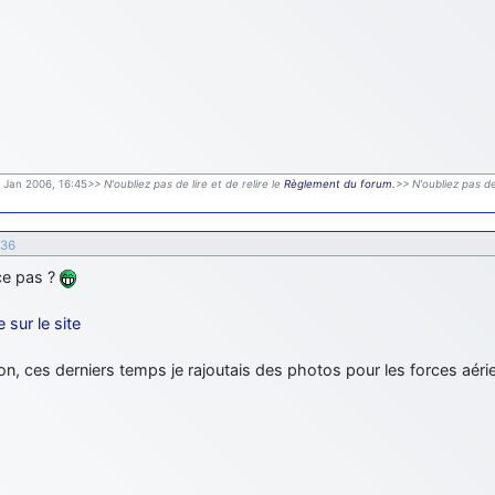
9 Jan 2006, 16:45
>> N'oubliez pas de lire et de relire le
Règlement du forum.
>> N'oubliez pas de
:36
ce pas ?
e sur le site
n, ces derniers temps je rajoutais des photos pour les forces aérie