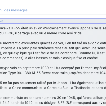
enu des messages
:48
hikawa Ki-55 était un avion d'entraînement avancé japonais de la 
du Ki-36, il partage avec lui le même code allié d'Ida.
6 montrant d'excellentes qualités de vol, il en fut tiré un avion d'
 impériale. La principale différence tenait au fait qu'il avait une seu
, ce qui explique qu'il est facile de les confondre. Comme lui, il es
 commandes), à ailes basses et train classique fixe et caréné.
otype vola en septembre 1939 et il fut accepté par l'armée impérial
ation Type 99. 1389 Ki-55 furent construits jusqu'en décembre 194
5 ne fut pas seulement utilisé par le Japon : il fut également utilis
liste, la Chine communiste, la Corée du Sud, la Thaïlande, et sans d
e communiste en captura au moins 30 en 1945, qui furent utilisés 
t 24 à partir de 1942, et les désigna B.F6 (B.F correspond aux avion