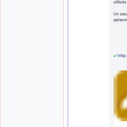
utilisé
Un seul
aérienn
http