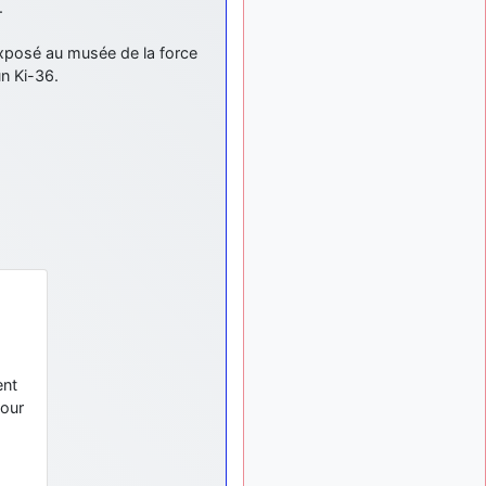
.
: Bonjour je
2 mois, 1 semaine
viens d'arriver il y a
quelques moi et quelques
 Exposé au musée de la force
avions n'ont pas les mêmes
un Ki-36.
noms qu'aujourd'hui
ouakamois
il y a 2 mois,
: Bonjourà toutes
2 semaines
et à tous.en espérantque
ces quelques images du
Pays Basque vous auront
plu ; Agur…
d9pouces
il y a 2 mois,
: Je me rattraperai
2 semaines
à la Ferté samedi
d9pouces
il y a 2 mois,
:
2 semaines
Malheureusement non
un
ent
peu trop loin pour moi !
pour
fox_50
:
il y a 2 mois, 3 semaines
Bonjour, certains parmis
vous étaient-ils présent au