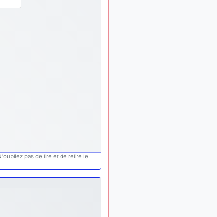
meeting de Lann Bihoué de
2026 ?
cachée dans les pins
il y a
: Coucou et
6 mois, 3 semaines
excellente année 2026 à
tous et au site!
jericho
: Bonne
il y a 7 mois
année et tous mes meilleurs
voeux à tous pour 2026 !
little boy
il y a 7 mois,
: je vous souhaite
1 semaine
un bon réveillon pour cette
nouvelle année!
jericho
:
il y a 7 mois, 1 semaine
Merci D9pouces, à mon tour
oubliez pas de lire et de relire le
de souhaiter un Joyeux
Noël et de bonnes fêtes de
fin d'année.
d9pouces
il y a 7 mois,
: Joyeux Noël à
1 semaine
tous !