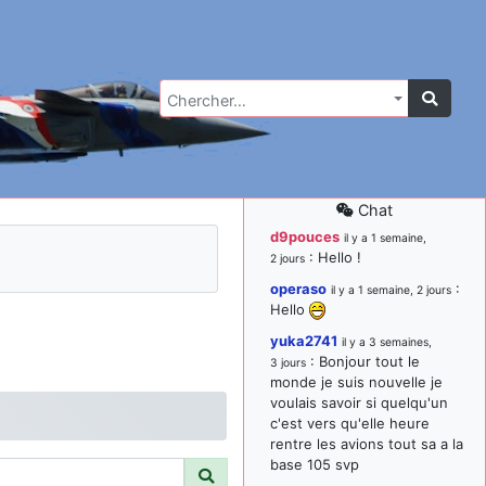
Chercher…
Chat
d9pouces
il y a 1 semaine,
: Hello !
2 jours
operaso
:
il y a 1 semaine, 2 jours
Hello
yuka2741
il y a 3 semaines,
: Bonjour tout le
3 jours
monde je suis nouvelle je
voulais savoir si quelqu'un
c'est vers qu'elle heure
rentre les avions tout sa a la
base 105 svp