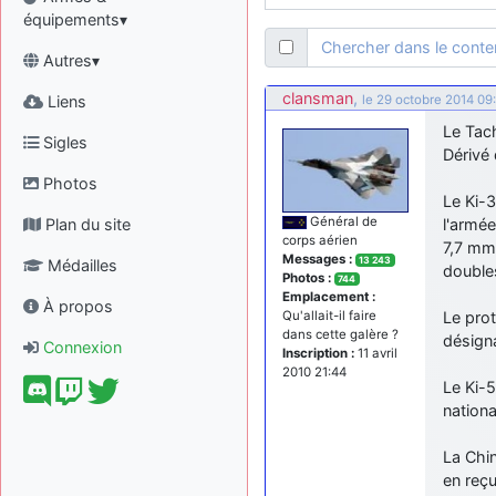
équipements▾
Chercher dans le cont
Autres▾
clansman
,
Liens
le 29 octobre 2014 09
Le Tac
Sigles
Dérivé 
Photos
Le Ki-3
Général de
Plan du site
l'armée
corps aérien
7,7 mm)
Messages :
13 243
Médailles
doubles
Photos :
744
Emplacement :
À propos
Le prot
Qu'allait-il faire
dans cette galère ?
désign
Connexion
Inscription :
11 avril
2010 21:44
Le Ki-5
nationa
La Chin
en reçu