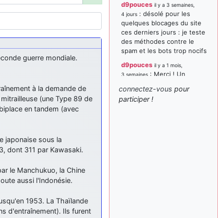
d9pouces
il y a 3 semaines,
: désolé pour les
4 jours
quelques blocages du site
ces derniers jours : je teste
des méthodes contre le
spam et les bots trop nocifs
seconde guerre mondiale.
d9pouces
il y a 1 mois,
: Merci ! Un
3 semaines
souvenir de la Ferté-Alais !
entraînement à la demande de
connectez-vous
pour
paxwax
:
le mitrailleuse (une Type 89 de
participer !
il y a 1 mois, 3 semaines
Super, la nouvelle bannière
t biplace en tandem (avec
d9pouces
il y a 2 mois,
: je suis un
1 semaine
avion@,._,+ > lesquels ? je
e japonaise sous la
ne suis pas sûr de
3, dont 311 par Kawasaki.
comprendre
é par le Manchukuo, la Chine
d9pouces
il y a 2 mois,
oute aussi l'Indonésie.
: ouakamois > si tu
1 semaine
parles du sujet sur l'Armée
de l'Air, bien sûr que oui !
jusqu'en 1953. La Thaïlande
s d'entraînement). Ils furent
je suis un avion@,._,+
il y a