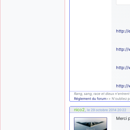
http:/
http:/
http:/
http:/
Rang, sang, race et dieux n'entrent 
Réglement du forum
>> N'oubliez pa
nico2
,
le 29 octobre 2014 20:22
Merci p