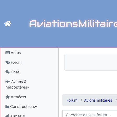
AviationsMilitair
Actus
Forum
Chat
Avions &
hélicoptères▾
Armées▾
Forum
Avions militaires
Constructeurs▾
Armes &