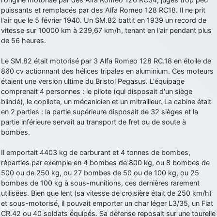
puissants et remplacés par des Alfa Romeo 128 RC18. Il ne prit
d9pouces
: Joyeux Noël à tous !
l'air que le 5 février 1940. Un SM.82 battit en 1939 un record de
d9pouces
: mais tu peux tenter l'un des rares lycées militaires
vitesse sur 10000 km à 239,67 km/h, tenant en l'air pendant plus
comme le Prytanée dans la Sarthe, ça ne peut pas faire de mal !
de 56 heures.
d9pouces
: C'est plutôt après le lycée, voire après une prépa
Le SM.82 était motorisé par 3 Alfa Romeo 128 RC.18 en étoile de
scientifique, tu as donc encore un peu de temps devant toi
860 cv actionnant des hélices tripales en aluminium. Ces moteurs
yaellerigolow
: bonjour a tous je suis un élève de première
étaient une version ultime du Bristol Pegasus. L'équipage
passionnée par l'aviation militaire , pourrais je savoir que faire après
comprenait 4 personnes : le pilote (qui disposait d'un siège
le lycée pour s'orienter et pouvoir devenir officier de l'armée de l'air?
blindé), le copilote, un mécanicien et un mitrailleur. La cabine était
d9pouces
: lesquels, par exemple ?
en 2 parties : la partie supérieure disposait de 32 sièges et la
partie inférieure servait au transport de fret ou de soute à
mahmoud
: bonsoir, très instructif ce site .mais nous aimerions avoir
bombes.
les photo des anciens appareils de l'armée de l'air de la haute -volta
d9pouces
: Ça me casse quand même bien les pieds, j’avoue
Il emportait 4403 kg de carburant et 4 tonnes de bombes,
réparties par exemple en 4 bombes de 800 kg, ou 8 bombes de
jericho
: Pour moi tout est à nouveau OK dirait-on… Merci à toi.
500 ou de 250 kg, ou 27 bombes de 50 ou de 100 kg, ou 25
d9pouces
: En espérant n’avoir coupé les accessoires de personne
bombes de 100 kg à sous-munitions, ces dernières rarement
au passage !
utilisées. Bien que lent (sa vitesse de croisière était de 250 km/h)
et sous-motorisé, il pouvait emporter un char léger L3/35, un Fiat
d9pouces
: j'ai trouvé un palliatif un peu violent, mais ça devrait aller
CR.42 ou 40 soldats équipés. Sa défense reposait sur une tourelle
un peu mieux