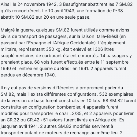
Ainsi, le 24 novembre 1942, 3 Beaufighter abattirent les 7 SM.82
qu'ils rencontrèrent. Le 10 avril 1943, une formation de P-38
abattit 10 SM.82 sur 20 en une seule passe.
Malgré la guerre, quelques SM.82 furent utilisés comme avions
civils de transport de passagers, sur la liaison Italie-Brésil (en
passant par l'Espagne et l'Afrique Occidentale). L'équipement
militaire, représentant 350 kg, était enlevé et 1306 litres
supplémentaires de carburant étaient emportés. 14 passagers y
prenaient place. 68 vols furent effectués entre le 11 septembre
1940 et l'entrée en guerre du Brésil en 1941. 2 appareils furent
perdus en décembre 1940.
Il n'y eut pas de versions différentes à proprement parler du
SM.82, mais il exista différentes configurations. 532 exemplaires
de la version de base furent construits en 10 lots. 68 SM.82 furent
construits en configuration bombardier. 4 appareils furent
modifiés pour transporter le char L3/35, et 2 appareils pour livrer
un CR.32 ou CR.42 : 51 avions furent livrés en Afrique de l'Es
jusqu'en avril 1941. 2 autres SM.82 modifiés servirent à
transporter autant de moteurs de rechange au même lieu. 2