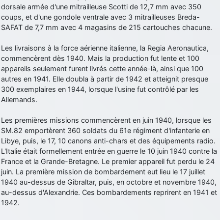
dorsale armée d'une mitrailleuse Scotti de 12,7 mm avec 350
d9pouces
: cette fois, c'est le Brésil et Singapour qui mettent le site
coups, et d'une gondole ventrale avec 3 mitrailleuses Breda-
par terre
SAFAT de 7,7 mm avec 4 magasins de 215 cartouches chacune.
jericho
: Ah ben je peux te confirmer que j'étais resté dans le filtre…
Les livraisons à la force aérienne italienne, la Regia Aeronautica,
commencèrent dès 1940. Mais la production fut lente et 100
d9pouces
: Désolé ! Mon filtrage a été un peu trop violent
appareils seulement furent livrés cette année-là, ainsi que 100
manifestement
autres en 1941. Elle doubla à partir de 1942 et atteignit presque
tout voir
300 exemplaires en 1944, lorsque l'usine fut contrôlé par les
Allemands.
Les premières missions commencèrent en juin 1940, lorsque les
SM.82 emportèrent 360 soldats du 61e régiment d'infanterie en
Libye, puis, le 17, 10 canons anti-chars et des équipements radio.
L'Italie était formellement entrée en guerre le 10 juin 1940 contre la
France et la Grande-Bretagne. Le premier appareil fut perdu le 24
juin. La première mission de bombardement eut lieu le 17 juillet
1940 au-dessus de Gibraltar, puis, en octobre et novembre 1940,
au-dessus d'Alexandrie. Ces bombardements reprirent en 1941 et
1942.