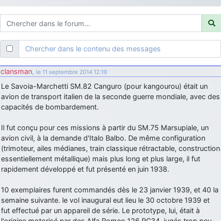
d9pouces
: ouakamois > si tu parles du sujet sur l'Armée de l'Air,
bien sûr que oui !
je suis un avion@,._,+
: Bonjour je viens d'arriver il y a quelques
moi et quelques avions n'ont pas les mêmes noms qu'aujourd'hui
Chercher dans le contenu des messages
ouakamois
: Bonjourà toutes et à tous.en espérantque ces
quelques images du Pays Basque vous auront plu ; Agur…
clansman
,
le 11 septembre 2014 12:19
d9pouces
: Je me rattraperai à la Ferté samedi
Le Savoia-Marchetti SM.82 Canguro (pour kangourou) était un
d9pouces
avion de transport italien de la seconde guerre mondiale, avec des
: Malheureusement non
un peu trop loin pour moi !
capacités de bombardement.
fox_50
: Bonjour, certains parmis vous étaient-ils présent au
meeting de Lann Bihoué de 2026 ?
Il fut conçu pour ces missions à partir du SM.75 Marsupiale, un
cachée dans les pins
: Coucou et excellente année 2026 à tous et
avion civil, à la demande d'Italo Balbo. De même configuration
au site!
(trimoteur, ailes médianes, train classique rétractable, construction
essentiellement métallique) mais plus long et plus large, il fut
jericho
: Bonne année et tous mes meilleurs voeux à tous pour
rapidement développé et fut présenté en juin 1938.
2026 !
little boy
: je vous souhaite un bon réveillon pour cette nouvelle
10 exemplaires furent commandés dès le 23 janvier 1939, et 40 la
année!
semaine suivante. le vol inaugural eut lieu le 30 octobre 1939 et
jericho
fut effectué par un appareil de série. Le prototype, lui, était à
: Merci D9pouces, à mon tour de souhaiter un Joyeux Noël
et de bonnes fêtes de fin d'année.
l'origine motorisé par des Alfa Romeo 126 RC34, jugés trop peu