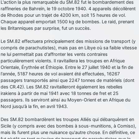
L'action la plus remarquable du SM.82 fut le bombardement des
raffineries de Bahreïn, le 19 octobre 1940. 4 appareils décollèrent
de Rhodes pour un trajet de 4200 km, soit 15 heures de vol.
Chaque appareil emportait 1500 kg de bombes. Le raid, prenant
les Britanniques par surprise, fut un succès.
Le SM.82 effectuera principalement des missions de transport (y
compris de parachutistes), mais pas en Libye où sa faible vitesse
ne lui permettait pas d'affronter les vents contraires
particulièrement violents. Il ravitaillera les troupes en Afrique
Orientale, Érythrée et Éthiopie. Entre le 27 juillet 1940 et la fin de
l'année, 5187 heures de vol avaient été effectuées, 16267
passagers transportés ainsi que 2247 tonnes de matériels (dont
des CR.42). Les SM.82 ravitailleront également les rebelles
irakiens à partir de mai 1941 avec 18 tonnes de fret et 25
passagers. Ils serviront ainsi au Moyen-Orient et en Afrique du
Nord jusqu'à la fin, en avril 1943.
Des SM.82 bombardèrent les troupes Alliés qui débarquèrent en
Sicile (y compris avec des bombes à sous-munitions, à Comiso),
mais ils furent plus une nuisance qu'autre chose. En définitive, ce
fut plutôt en tant qu'avion de transport de parachutistes que le