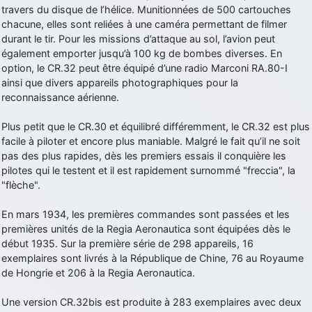
travers du disque de l’hélice. Munitionnées de 500 cartouches
d9pouces
: cette fois, c'est le Brésil et Singapour qui mettent le site
chacune, elles sont reliées à une caméra permettant de filmer
par terre
durant le tir. Pour les missions d’attaque au sol, l’avion peut
jericho
: Ah ben je peux te confirmer que j'étais resté dans le filtre…
également emporter jusqu’à 100 kg de bombes diverses. En
option, le CR.32 peut être équipé d’une radio Marconi RA.80-I
ainsi que divers appareils photographiques pour la
d9pouces
: Désolé ! Mon filtrage a été un peu trop violent
reconnaissance aérienne.
manifestement
tout voir
Plus petit que le CR.30 et équilibré différemment, le CR.32 est plus
facile à piloter et encore plus maniable. Malgré le fait qu’il ne soit
pas des plus rapides, dès les premiers essais il conquière les
pilotes qui le testent et il est rapidement surnommé "freccia", la
"flèche".
En mars 1934, les premières commandes sont passées et les
premières unités de la Regia Aeronautica sont équipées dès le
début 1935. Sur la première série de 298 appareils, 16
exemplaires sont livrés à la République de Chine, 76 au Royaume
de Hongrie et 206 à la Regia Aeronautica.
Une version CR.32bis est produite à 283 exemplaires avec deux