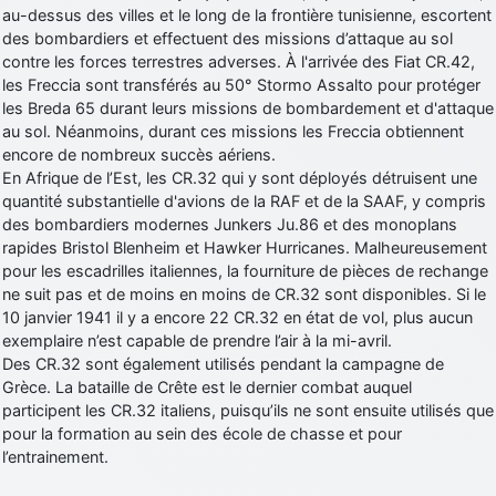
au-dessus des villes et le long de la frontière tunisienne, escortent
des bombardiers et effectuent des missions d’attaque au sol
contre les forces terrestres adverses. À l'arrivée des Fiat CR.42,
les Freccia sont transférés au 50° Stormo Assalto pour protéger
les Breda 65 durant leurs missions de bombardement et d'attaque
au sol. Néanmoins, durant ces missions les Freccia obtiennent
encore de nombreux succès aériens.
En Afrique de l’Est, les CR.32 qui y sont déployés détruisent une
quantité substantielle d'avions de la RAF et de la SAAF, y compris
des bombardiers modernes Junkers Ju.86 et des monoplans
rapides Bristol Blenheim et Hawker Hurricanes. Malheureusement
pour les escadrilles italiennes, la fourniture de pièces de rechange
ne suit pas et de moins en moins de CR.32 sont disponibles. Si le
10 janvier 1941 il y a encore 22 CR.32 en état de vol, plus aucun
exemplaire n’est capable de prendre l’air à la mi-avril.
Des CR.32 sont également utilisés pendant la campagne de
Grèce. La bataille de Crête est le dernier combat auquel
participent les CR.32 italiens, puisqu’ils ne sont ensuite utilisés que
pour la formation au sein des école de chasse et pour
l’entrainement.