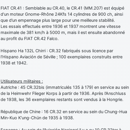
FIAT CR.41 : Semblable au CR.40, le CR.41 (MM.207) est équipé
d'un moteur Gnome-Rhône 24Kfs 14 cylindres de 900 ch, ainsi
que d’un empennage plus large pour une meilleure stabilité.
Les essais effectués entre 1936 et 1937 montrent une vitesse
maximale de 381 km/h à 5000 m, mais il est ensuite abandonné
au profit du FIAT CR.42 Falco.
Hispano Ha 132L Chirri : CR.32 fabriqués sous licence par
l’Hispano Aviación de Séville ; 100 exemplaires construits entre
1938 et 1942.
Utilisateurs militaires :
Autriche : 45 CR.32bis (immatriculés 135 à 179) en service au sein
de la Heimwehr Flieger Korps à partir de 1936. Après l’Anschluss
de 1938, les 36 exemplaires restants sont vendus à la Hongrie.
République de Chine : 16 CR.32 en service au sein du Chung-Hua
Min-Kuo K'ung-Chün de 1935 à 1938.
Espagne : Au sein de l’Aviación Nacional il y a eu 10 CR.32ter à