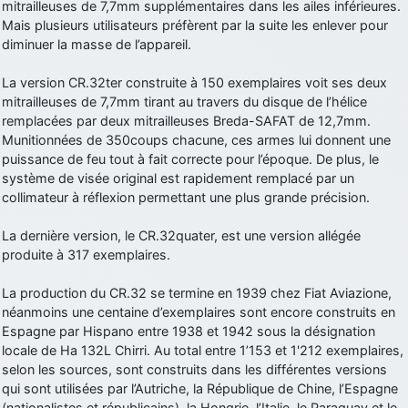
mitrailleuses de 7,7mm supplémentaires dans les ailes inférieures.
Mais plusieurs utilisateurs préfèrent par la suite les enlever pour
diminuer la masse de l’appareil.
La version CR.32ter construite à 150 exemplaires voit ses deux
mitrailleuses de 7,7mm tirant au travers du disque de l’hélice
remplacées par deux mitrailleuses Breda-SAFAT de 12,7mm.
Munitionnées de 350coups chacune, ces armes lui donnent une
puissance de feu tout à fait correcte pour l’époque. De plus, le
système de visée original est rapidement remplacé par un
collimateur à réflexion permettant une plus grande précision.
La dernière version, le CR.32quater, est une version allégée
produite à 317 exemplaires.
La production du CR.32 se termine en 1939 chez Fiat Aviazione,
néanmoins une centaine d’exemplaires sont encore construits en
Espagne par Hispano entre 1938 et 1942 sous la désignation
locale de Ha 132L Chirri. Au total entre 1’153 et 1'212 exemplaires,
selon les sources, sont construits dans les différentes versions
qui sont utilisées par l’Autriche, la République de Chine, l’Espagne
(nationalistes et républicains), la Hongrie, l’Italie, le Paraguay et le