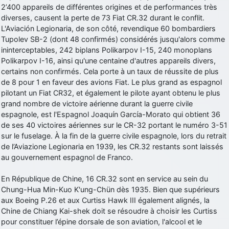
2’400 appareils de différentes origines et de performances très
diverses, causent la perte de 73 Fiat CR.32 durant le conflit.
L'Aviación Legionaria, de son côté, revendique 60 bombardiers
Tupolev SB-2 (dont 48 confirmés) considérés jusqu'alors comme
ininterceptables, 242 biplans Polikarpov I-15, 240 monoplans
Polikarpov I-16, ainsi qu'une centaine d'autres appareils divers,
certains non confirmés. Cela porte à un taux de réussite de plus
de 8 pour 1 en faveur des avions Fiat. Le plus grand as espagnol
pilotant un Fiat CR32, et également le pilote ayant obtenu le plus
grand nombre de victoire aérienne durant la guerre civile
espagnole, est l'Espagnol Joaquín García-Morato qui obtient 36
de ses 40 victoires aériennes sur le CR-32 portant le numéro 3-51
sur le fuselage. À la fin de la guerre civile espagnole, lors du retrait
de l’Aviazione Legionaria en 1939, les CR.32 restants sont laissés
au gouvernement espagnol de Franco.
En République de Chine, 16 CR.32 sont en service au sein du
Chung-Hua Min-Kuo K'ung-Chün dès 1935. Bien que supérieurs
aux Boeing P.26 et aux Curtiss Hawk III également alignés, la
Chine de Chiang Kai-shek doit se résoudre à choisir les Curtiss
pour constituer l’épine dorsale de son aviation, l'alcool et le