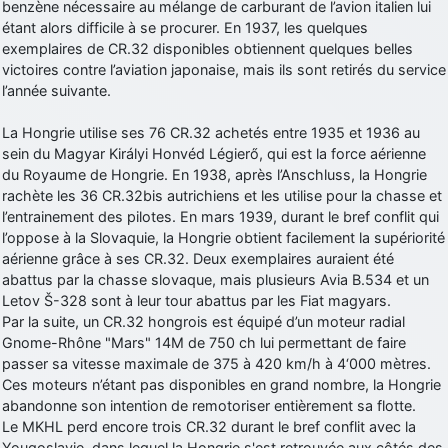
benzène nécessaire au mélange de carburant de l’avion italien lui
étant alors difficile à se procurer. En 1937, les quelques
exemplaires de CR.32 disponibles obtiennent quelques belles
victoires contre l’aviation japonaise, mais ils sont retirés du service
l’année suivante.
La Hongrie utilise ses 76 CR.32 achetés entre 1935 et 1936 au
sein du Magyar Királyi Honvéd Légierő, qui est la force aérienne
du Royaume de Hongrie. En 1938, après l’Anschluss, la Hongrie
rachète les 36 CR.32bis autrichiens et les utilise pour la chasse et
l’entrainement des pilotes. En mars 1939, durant le bref conflit qui
l’oppose à la Slovaquie, la Hongrie obtient facilement la supériorité
aérienne grâce à ses CR.32. Deux exemplaires auraient été
abattus par la chasse slovaque, mais plusieurs Avia B.534 et un
Letov Š-328 sont à leur tour abattus par les Fiat magyars.
Par la suite, un CR.32 hongrois est équipé d’un moteur radial
Gnome-Rhône "Mars" 14M de 750 ch lui permettant de faire
passer sa vitesse maximale de 375 à 420 km/h à 4‘000 mètres.
Ces moteurs n’étant pas disponibles en grand nombre, la Hongrie
abandonne son intention de remotoriser entièrement sa flotte.
Le MKHL perd encore trois CR.32 durant le bref conflit avec la
Yougoslavie, dans lequel la Hongrie s'est retrouvée aux côtés des