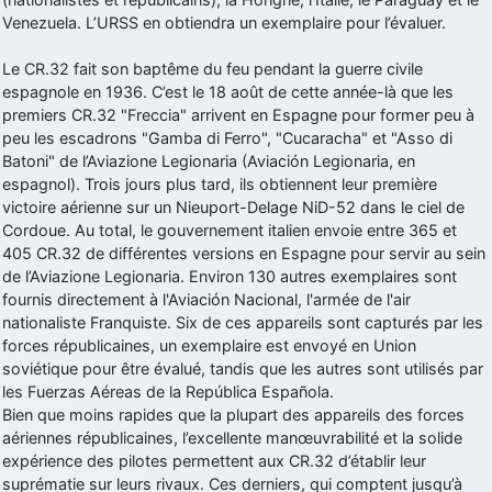
Venezuela. L’URSS en obtiendra un exemplaire pour l’évaluer.
Le CR.32 fait son baptême du feu pendant la guerre civile
espagnole en 1936. C’est le 18 août de cette année-là que les
premiers CR.32 "Freccia" arrivent en Espagne pour former peu à
peu les escadrons "Gamba di Ferro", "Cucaracha" et "Asso di
Batoni" de l’Aviazione Legionaria (Aviación Legionaria, en
espagnol). Trois jours plus tard, ils obtiennent leur première
victoire aérienne sur un Nieuport-Delage NiD-52 dans le ciel de
Cordoue. Au total, le gouvernement italien envoie entre 365 et
405 CR.32 de différentes versions en Espagne pour servir au sein
de l’Aviazione Legionaria. Environ 130 autres exemplaires sont
fournis directement à l'Aviación Nacional, l'armée de l'air
nationaliste Franquiste. Six de ces appareils sont capturés par les
forces républicaines, un exemplaire est envoyé en Union
soviétique pour être évalué, tandis que les autres sont utilisés par
les Fuerzas Aéreas de la República Española.
Bien que moins rapides que la plupart des appareils des forces
aériennes républicaines, l’excellente manœuvrabilité et la solide
expérience des pilotes permettent aux CR.32 d’établir leur
suprématie sur leurs rivaux. Ces derniers, qui comptent jusqu’à