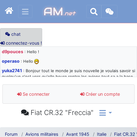
AM
.net
chat
connectez-vous !
d9pouces
: Hello !
operaso
: Hello
yuka2741
: Bonjour tout le monde je suis nouvelle je voulais savoir si
quelqu'un c'est vers qu'elle heure rentre les avions tout sa a la base
105 svp
d9pouces
: désolé pour les quelques blocages du site ces derniers
Se connecter
Créer un compte
jours : je teste des méthodes contre le spam et les bots trop nocifs
d9pouces
: Merci ! Un souvenir de la Ferté-Alais !
Fiat CR.32 "Freccia"
paxwax
: Super, la nouvelle bannière
d9pouces
: je suis un avion@,._,+ > lesquels ? je ne suis pas sûr de
comprendre
Forum
Avions militaires
Avant 1945
Italie
Fiat CR.32 