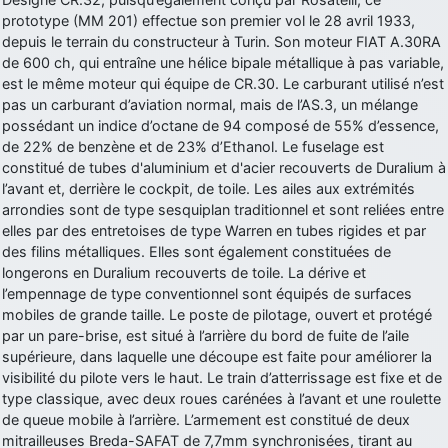
prototype (MM 201) effectue son premier vol le 28 avril 1933,
d9pouces
: Joyeux Noël à tous !
depuis le terrain du constructeur à Turin. Son moteur FIAT A.30RA
d9pouces
: mais tu peux tenter l'un des rares lycées militaires
de 600 ch, qui entraîne une hélice bipale métallique à pas variable,
comme le Prytanée dans la Sarthe, ça ne peut pas faire de mal !
est le même moteur qui équipe de CR.30. Le carburant utilisé n’est
pas un carburant d’aviation normal, mais de l’AS.3, un mélange
d9pouces
: C'est plutôt après le lycée, voire après une prépa
possédant un indice d’octane de 94 composé de 55% d’essence,
scientifique, tu as donc encore un peu de temps devant toi
de 22% de benzène et de 23% d’Ethanol. Le fuselage est
yaellerigolow
: bonjour a tous je suis un élève de première
constitué de tubes d'aluminium et d'acier recouverts de Duralium à
passionnée par l'aviation militaire , pourrais je savoir que faire après
l’avant et, derrière le cockpit, de toile. Les ailes aux extrémités
le lycée pour s'orienter et pouvoir devenir officier de l'armée de l'air?
arrondies sont de type sesquiplan traditionnel et sont reliées entre
d9pouces
: lesquels, par exemple ?
elles par des entretoises de type Warren en tubes rigides et par
des filins métalliques. Elles sont également constituées de
mahmoud
: bonsoir, très instructif ce site .mais nous aimerions avoir
longerons en Duralium recouverts de toile. La dérive et
les photo des anciens appareils de l'armée de l'air de la haute -volta
l’empennage de type conventionnel sont équipés de surfaces
d9pouces
: Ça me casse quand même bien les pieds, j’avoue
mobiles de grande taille. Le poste de pilotage, ouvert et protégé
par un pare-brise, est situé à l’arrière du bord de fuite de l’aile
jericho
: Pour moi tout est à nouveau OK dirait-on… Merci à toi.
supérieure, dans laquelle une découpe est faite pour améliorer la
d9pouces
: En espérant n’avoir coupé les accessoires de personne
visibilité du pilote vers le haut. Le train d’atterrissage est fixe et de
au passage !
type classique, avec deux roues carénées à l’avant et une roulette
de queue mobile à l’arrière. L’armement est constitué de deux
d9pouces
: j'ai trouvé un palliatif un peu violent, mais ça devrait aller
mitrailleuses Breda-SAFAT de 7,7mm synchronisées, tirant au
un peu mieux