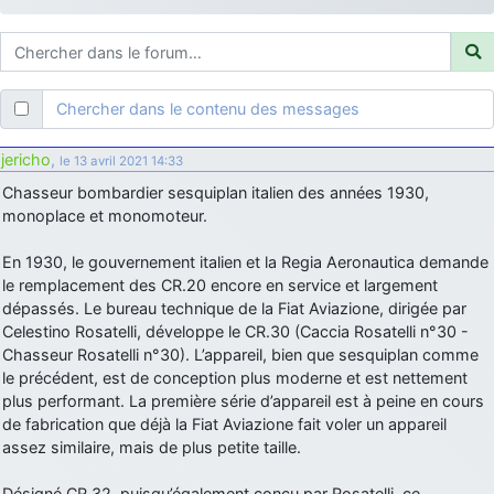
d9pouces
: ouakamois > si tu parles du sujet sur l'Armée de l'Air,
bien sûr que oui !
je suis un avion@,._,+
: Bonjour je viens d'arriver il y a quelques
moi et quelques avions n'ont pas les mêmes noms qu'aujourd'hui
Chercher dans le contenu des messages
ouakamois
: Bonjourà toutes et à tous.en espérantque ces
quelques images du Pays Basque vous auront plu ; Agur…
jericho
,
le 13 avril 2021 14:33
d9pouces
: Je me rattraperai à la Ferté samedi
Chasseur bombardier sesquiplan italien des années 1930,
d9pouces
monoplace et monomoteur.
: Malheureusement non
un peu trop loin pour moi !
fox_50
: Bonjour, certains parmis vous étaient-ils présent au
En 1930, le gouvernement italien et la Regia Aeronautica demande
meeting de Lann Bihoué de 2026 ?
le remplacement des CR.20 encore en service et largement
cachée dans les pins
: Coucou et excellente année 2026 à tous et
dépassés. Le bureau technique de la Fiat Aviazione, dirigée par
au site!
Celestino Rosatelli, développe le CR.30 (Caccia Rosatelli n°30 -
Chasseur Rosatelli n°30). L’appareil, bien que sesquiplan comme
jericho
: Bonne année et tous mes meilleurs voeux à tous pour
le précédent, est de conception plus moderne et est nettement
2026 !
plus performant. La première série d’appareil est à peine en cours
little boy
: je vous souhaite un bon réveillon pour cette nouvelle
de fabrication que déjà la Fiat Aviazione fait voler un appareil
année!
assez similaire, mais de plus petite taille.
jericho
: Merci D9pouces, à mon tour de souhaiter un Joyeux Noël
et de bonnes fêtes de fin d'année.
Désigné CR.32, puisqu’également conçu par Rosatelli, ce