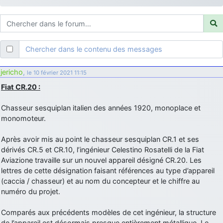
d9pouces
: ouakamois > si tu parles du sujet sur l'Armée de l'Air,
bien sûr que oui !
je suis un avion@,._,+
: Bonjour je viens d'arriver il y a quelques
moi et quelques avions n'ont pas les mêmes noms qu'aujourd'hui
Chercher dans le contenu des messages
ouakamois
: Bonjourà toutes et à tous.en espérantque ces
quelques images du Pays Basque vous auront plu ; Agur…
jericho
,
le 10 février 2021 11:15
d9pouces
: Je me rattraperai à la Ferté samedi
Fiat CR.20 :
d9pouces
: Malheureusement non
un peu trop loin pour moi !
Chasseur sesquiplan italien des années 1920, monoplace et
fox_50
: Bonjour, certains parmis vous étaient-ils présent au
monomoteur.
meeting de Lann Bihoué de 2026 ?
cachée dans les pins
: Coucou et excellente année 2026 à tous et
Après avoir mis au point le chasseur sesquiplan CR.1 et ses
au site!
dérivés CR.5 et CR.10, l’ingénieur Celestino Rosatelli de la Fiat
Aviazione travaille sur un nouvel appareil désigné CR.20. Les
jericho
: Bonne année et tous mes meilleurs voeux à tous pour
lettres de cette désignation faisant références au type d’appareil
2026 !
(caccia / chasseur) et au nom du concepteur et le chiffre au
little boy
: je vous souhaite un bon réveillon pour cette nouvelle
numéro du projet.
année!
jericho
Comparés aux précédents modèles de cet ingénieur, la structure
: Merci D9pouces, à mon tour de souhaiter un Joyeux Noël
et de bonnes fêtes de fin d'année.
de l’appareil est désormais presque entièrement métallique. Le