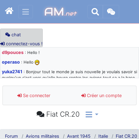
AM
.net
chat
connectez-vous !
d9pouces
: Hello !
operaso
: Hello
yuka2741
: Bonjour tout le monde je suis nouvelle je voulais savoir si
quelqu'un c'est vers qu'elle heure rentre les avions tout sa a la base
105 svp
d9pouces
: désolé pour les quelques blocages du site ces derniers
Se connecter
Créer un compte
jours : je teste des méthodes contre le spam et les bots trop nocifs
d9pouces
: Merci ! Un souvenir de la Ferté-Alais !
Fiat CR.20
paxwax
: Super, la nouvelle bannière
d9pouces
: je suis un avion@,._,+ > lesquels ? je ne suis pas sûr de
comprendre
Forum
Avions militaires
Avant 1945
Italie
Fiat CR.20