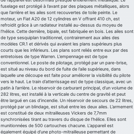
fuselage est protégé à l’avant par des plaques métalliques, alors
d9pouces
: Joyeux Noël à tous !
que l’arrière et les ailes sont recouvertes de toile peinte. Le
d9pouces
: mais tu peux tenter l'un des rares lycées militaires
moteur, un Fiat A20 de 12 cylindres en V offrant 410 ch, est
comme le Prytanée dans la Sarthe, ça ne peut pas faire de mal !
refroidit grâce à un radiateur installé au-dessus du moyeu de
l’hélice. Cette dernière, bipale, est fabriquée en bois. Les ailes sont
d9pouces
: C'est plutôt après le lycée, voire après une prépa
de type sesquiplan traditionnel, contrairement aux ailes des
scientifique, tu as donc encore un peu de temps devant toi
modèles CR.1 et dérivés qui avaient les plans supérieurs plus
yaellerigolow
: bonjour a tous je suis un élève de première
courts que les inférieurs. Les plans sont reliés entre eux par des
passionnée par l'aviation militaire , pourrais je savoir que faire après
entretoises de type Warren. L’empennage est de type
le lycée pour s'orienter et pouvoir devenir officier de l'armée de l'air?
conventionnel. Le poste de pilotage, protégé par un pare-brise,
d9pouces
: lesquels, par exemple ?
est situé au niveau du bord de fuite de l’aile supérieure, dans
laquelle une découpe est faite pour améliorer la visibilité du pilote
mahmoud
: bonsoir, très instructif ce site .mais nous aimerions avoir
vers le haut. Le train d’atterrissage est de type classique, avec un
les photo des anciens appareils de l'armée de l'air de la haute -volta
patin à l’arrière. Le réservoir de carburant principal, d’un volume de
d9pouces
: Ça me casse quand même bien les pieds, j’avoue
282 litres, est installé à la verticale du centre de gravité et peut
être largué en cas d’incendie. Un réservoir de secours de 22 litres,
jericho
: Pour moi tout est à nouveau OK dirait-on… Merci à toi.
protégé par un blindage, est situé entre les deux ailes. L’armement
d9pouces
: En espérant n’avoir coupé les accessoires de personne
est constitué de deux mitrailleuses Vickers de 7,7mm
au passage !
synchronisées tirant au travers du disque de l’hélice. Elles sont
munitionnées de 500 cartouches chacune. L’appareil est
d9pouces
: j'ai trouvé un palliatif un peu violent, mais ça devrait aller
également équipé d’une photo-mitrailleuse permettant de
un peu mieux