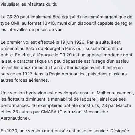
visualiser les résultats du tir.
d9pouces
: cette fois, c'est le Brésil et Singapour qui mettent le site
par terre
Le CR.20 peut également être équipé d’une caméra argentique de
jericho
: Ah ben je peux te confirmer que j'étais resté dans le filtre…
type OMI, au format 13x18, muni d’un dispositif capable de régler
les intervalles de prises de vue.
d9pouces
: Désolé ! Mon filtrage a été un peu trop violent
Le premier vol est effectué le 19 juin 1926. Par la suite, il est
manifestement
présenté au Salon du Bourget à Paris où il suscite l’intérêt du
tout voir
public. En effet, à l’époque le CR.20 est un appareil moderne dont
la seule caractéristique un peu dépassée est l’usage d’un essieu
reliant les deux roues du train d’atterrissage avant. Il entre en
service en 1927 dans la Regia Aeronautica, puis dans plusieurs
autres forces aériennes.
Une version hydravion est développée ensuite. Malheureusement,
les flotteurs diminuent la maniabilité de l’appareil, ainsi que ses
performances. 46 exemplaires ont été construits, 23 par Macchi
et les 23 autres par CMASA (Costruzioni Meccaniche
Aeronautiche).
En 1930, une version modernisée est mise en service. Désignée