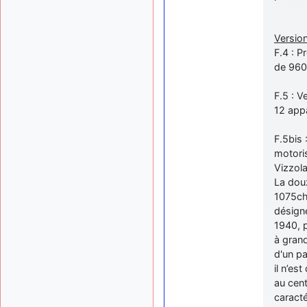
Version
F.4 : P
de 960
F.5 : V
12 appa
F.5bis 
motori
Vizzola 
La dou
1075ch.
désigné
1940, p
à grand
d'un pa
il n’es
au cent
caracté