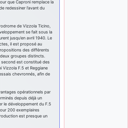
n pour que Caproni remplace la
: Bonjour je
2 mois, 1 semaine
de redessiner l’avant du
viens d'arriver il y a
quelques moi et quelques
avions n'ont pas les mêmes
noms qu'aujourd'hui
érodrome de Vizzola Ticino,
éveloppement se fait sous la
ouakamois
il y a 2 mois,
urent jusqu’en avril 1940. Le
: Bonjourà toutes
2 semaines
et à tous.en espérantque
tes, il est proposé au
ces quelques images du
propositions des différents
Pays Basque vous auront
 deux groupes distincts.
plu ; Agur…
e second est constitué des
Vizzola F.5 et Reggiane
d9pouces
il y a 2 mois,
: Je me rattraperai
’essais chevronnés, afin de
2 semaines
à la Ferté samedi
d9pouces
il y a 2 mois,
’avantages opérationnels par
:
2 semaines
rminés depuis déjà un
Malheureusement non
un
peu trop loin pour moi !
iser le développement du F.5
pour 200 exemplaires
fox_50
:
il y a 2 mois, 2 semaines
production est presque un
Bonjour, certains parmis
vous étaient-ils présent au