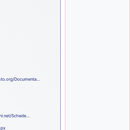
ça devrait aller un peu
mieux
d9pouces
il y a 10 mois,
: cette fois, c'est le
1 semaine
Brésil et Singapour qui
mettent le site par terre
jericho
:
il y a 11 mois, 2 semaines
Ah ben je peux te confirmer
que j'étais resté dans le
filtre…
d9pouces
il y a 11 mois,
: Désolé ! Mon
2 semaines
filtrage a été un peu trop
sto.org/Documenta…
violent manifestement
tout voir
ni.net/Schede…
spx