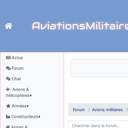
AviationsMilitair
Actus
Forum
Chat
Avions &
hélicoptères▾
Armées▾
Forum
Avions militaires
Constructeurs▾
Armes &