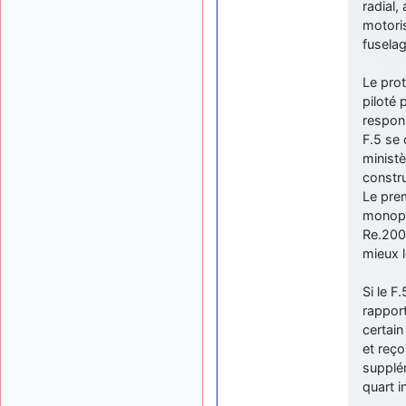
radial,
motoris
fuselag
Le prot
piloté 
respons
F.5 se 
ministè
constru
Le prem
monopl
Re.2000
mieux 
Si le F
rappor
certain
et reç
supplém
quart i