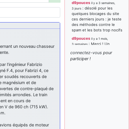
d9pouces
il y a 3 semaines,
: désolé pour les
3 jours
quelques blocages du site
ces derniers jours : je teste
des méthodes contre le
spam et les bots trop nocifs
d9pouces
il y a 1 mois,
: Merci ! Un
3 semaines
oncernant un nouveau chasseur
souvenir de la Ferté-Alais !
ente.
connectez-vous
pour
paxwax
:
participer !
il y a 1 mois, 3 semaines
Super, la nouvelle bannière
ar l’ingénieur Fabrizio
é F.4, pour Fabrizi 4, ce
d9pouces
il y a 2 mois,
ier soudés recouverts de
: je suis un
1 semaine
avion@,._,+ > lesquels ? je
 de magnésium et de
ne suis pas sûr de
ouvertes de contre-plaqué de
comprendre
mités arrondies. Le train
ment en cours de
d9pouces
il y a 2 mois,
 en V de 960 ch (715 kW).
: ouakamois > si tu
1 semaine
parles du sujet sur l'Armée
mm.
de l'Air, bien sûr que oui !
es avions équipés de moteur
je suis un avion@,._,+
il y a