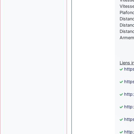
Vitesse
Plafon
Distanc
Distan
Distanc
Armeme
Liens i
http
http
http
http
http
http