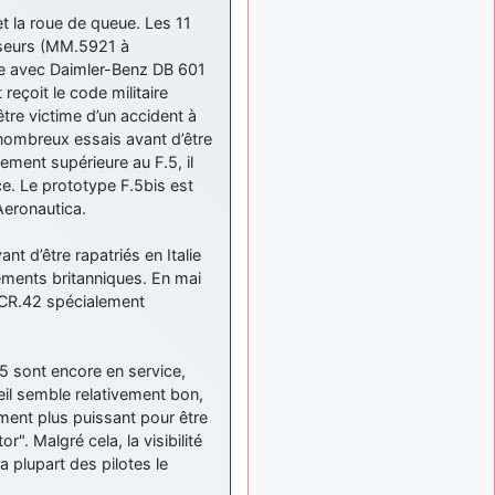
meeting de Lann Bihoué de
2026 ?
et la roue de queue. Les 11
sseurs (MM.5921 à
cachée dans les pins
il y a
ée avec Daimler-Benz DB 601
: Coucou et
6 mois, 3 semaines
reçoit le code militaire
excellente année 2026 à
tre victime d’un accident à
tous et au site!
 nombreux essais avant d’être
jericho
: Bonne
il y a 7 mois
ement supérieure au F.5, il
année et tous mes meilleurs
ce. Le prototype F.5bis est
voeux à tous pour 2026 !
Aeronautica.
little boy
: je vous
il y a 7 mois
souhaite un bon réveillon
t d’être rapatriés en Italie
pour cette nouvelle année!
ements britanniques. En mai
jericho
:
il y a 7 mois, 1 semaine
t CR.42 spécialement
Merci D9pouces, à mon tour
de souhaiter un Joyeux
Noël et de bonnes fêtes de
F.5 sont encore en service,
fin d'année.
reil semble relativement bon,
d9pouces
il y a 7 mois,
ement plus puissant pour être
: Joyeux Noël à
1 semaine
". Malgré cela, la visibilité
tous !
la plupart des pilotes le
d9pouces
: mais
il y a 8 mois