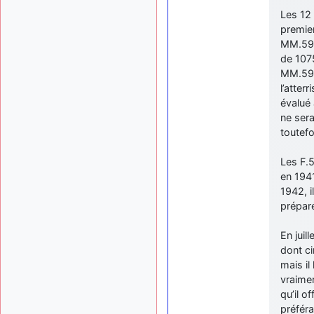
Les 12 
premie
MM.593
de 1075
MM.5932
l’atter
évalué 
ne sera
toutefo
Les F.5
en 194
1942, i
prépar
En juil
dont ci
mais il
vraimen
qu’il o
préfér