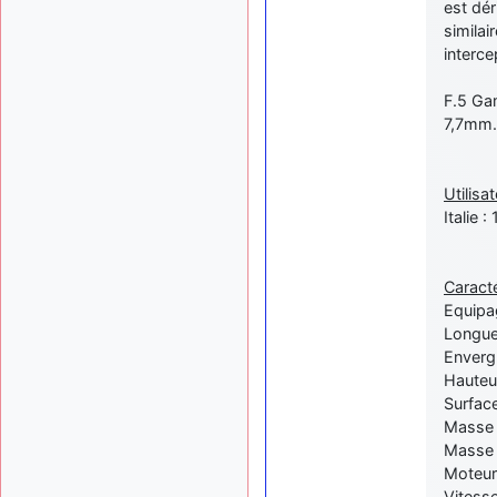
est dér
similai
interce
F.5 Gam
7,7mm.
Utilisat
Italie 
Caracté
Equipag
Longue
Enverg
Hauteu
Surface
Masse à
Masse 
Moteur
Vitess