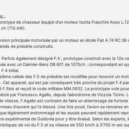
s :
rototype de chasseur équipé d’un moteur Isotta Fraschini Asso L.1
 ch (715 kW).
ersion principale motorisée par un moteur en étoile Fiat A.74 RC.38
reils de présérie construits.
: Parfois également désigné F.4 ; prototype construit avec la 12e ce
sée avec un Daimler-Benz DB 601 de 1075ch ; correspondant en qu
F.4 initial.
zième cellule des F.5 de présérie est modifiée pour recevoir un mo
 Cet appareil, qui est par conséquent très proche du projet F.4 par
 F.5bis et reçoit le code militaire MM.5932. Le prototype vole pour l
iloté par Francesco Agello, depuis l’aérodrome de Vizzola Ticino. L
e vitesse, F.Agello est contraint de faire un atterrissage de fortun
nneau d'auvent qui l'a blessé. Une fois posé, l'avion se renverse e
t que légèrement endommagé et les essais peuvent rapidement repre
re expérimental de Guidonia pour y être évalué. Selon les experts, i
ristiques de vol du F.5 et sa vitesse de 550 km/h à 3'750 m est supé