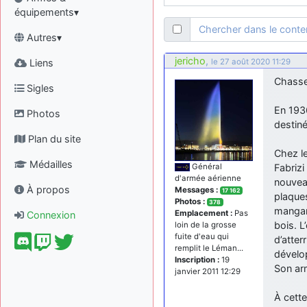
équipements▾
Chercher dans le cont
Autres▾
jericho
,
Liens
le 27 août 2020 11:29
Chasse
Sigles
En 1936
Photos
destiné
Plan du site
Chez le
Médailles
Fabrizi
Général
d'armée aérienne
nouvea
À propos
Messages :
17 162
plaques
Photos :
378
manganè
Emplacement :
Pas
Connexion
bois. L
loin de la grosse
fuite d'eau qui
d’atter
remplit le Léman...
dévelo
Inscription :
19
Son ar
janvier 2011 12:29
À cette