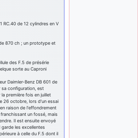
tu peux tenter l'un des
rares lycées militaires
comme le Prytanée dans la
Sarthe, ça ne peut pas faire
21 RC.40 de 12 cylindres en V
de mal !
d9pouces
: C'est
il y a 8 mois
plutôt après le lycée, voire
 de 870 ch ; un prototype et
après une prépa
scientifique, tu as donc
encore un peu de temps
llule des F.5 de présérie
devant toi
elque sorte au Caproni
yaellerigolow
il y a 8 mois,
: bonjour a tous je
1 semaine
teur Daimler-Benz DB 601 de
suis un élève de première
 sa configuration, est
passionnée par l'aviation
a première fois en juillet
militaire , pourrais je savoir
e 26 octobre, lors d'un essai
que faire après le lycée
e en raison de l'effondrement
pour s'orienter et pouvoir
n franchissant un fossé, mais
devenir officier de l'armée
ndre. Il est ensuite envoyé
de l'air?
l garde les excellentes
d9pouces
il y a 8 mois,
rieure à celle du F.5 dont il
: lesquels, par
4 semaines