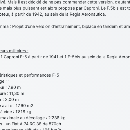
ivé. Mais il est décidé de ne pas commander cette version, d’autant
re mais plus puissant est alors proposé par Caproni. Le F.5bis est 
pteur, à partir de 1942, au sein de la Regia Aeronautica.
ma : Projet d’une version d’entraînement, biplace en tandem et arm
eurs militaires :
: 11 Caproni F-5 à partir de 1941 et 1 F-5bis au sein de la Regia Aer
ristiques et performances F-5 :
e : 1
ur : 7,90 m
ure : 11,30 m
r : 3,00 m
 alaire : 17,60 m2
 vide : 1’818 kg
maximale au décollage : 2’238 kg
s : un Fiat A.74 RC.38 de 870ch
e max basse altitude : 496 km/h