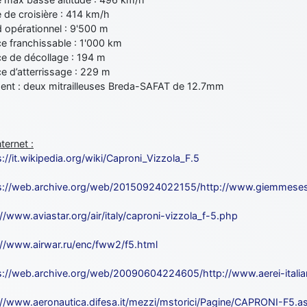
 de croisière : 414 km/h
d opérationnel : 9'500 m
e franchissable : 1'000 km
ce de décollage : 194 m
e d’atterrissage : 229 m
nt : deux mitrailleuses Breda-SAFAT de 12.7mm
nternet :
s://it.wikipedia.org/wiki/Caproni_Vizzola_F.5
s://web.archive.org/web/20150924022155/http://www.giemmese
://www.aviastar.org/air/italy/caproni-vizzola_f-5.php
://www.airwar.ru/enc/fww2/f5.html
s://web.archive.org/web/20090604224605/http://www.aerei-italia
://www.aeronautica.difesa.it/mezzi/mstorici/Pagine/CAPRONI-F5.a