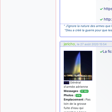
http
http
" J’ignore la nature des armes que l
"Dieu a créé la guerre pour que le
jericho
,
le 27 août 2020 15:54
La fic
Général
d'armée aérienne
Messages :
17 162
Photos :
378
Emplacement :
Pas
loin de la grosse
fuite d'eau qui