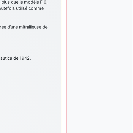
 plus que le modèle F.6,
exemple ?
toutefois utilisé comme
mahmoud
:
il y a 9 mois
bonsoir, très instructif ce
site .mais nous aimerions
ée d’une mitrailleuse de
avoir les photo des anciens
appareils de l'armée de l'air
de la haute -volta
d9pouces
: Ça
il y a 10 mois
me casse quand même bien
onautica de 1942.
les pieds, j’avoue
jericho
:
il y a 10 mois, 1 semaine
Pour moi tout est à nouveau
OK dirait-on… Merci à toi.
d9pouces
il y a 10 mois,
: En espérant
1 semaine
n’avoir coupé les
accessoires de personne au
passage !
d9pouces
il y a 10 mois,
: j'ai trouvé un
1 semaine
palliatif un peu violent, mais