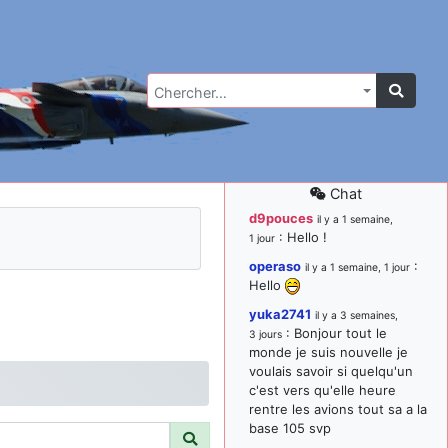
Chercher…
Chat
d9pouces
il y a 1 semaine,
: Hello !
1 jour
operaso
:
il y a 1 semaine, 1 jour
Hello
yuka2741
il y a 3 semaines,
: Bonjour tout le
3 jours
monde je suis nouvelle je
voulais savoir si quelqu'un
c'est vers qu'elle heure
rentre les avions tout sa a la
base 105 svp