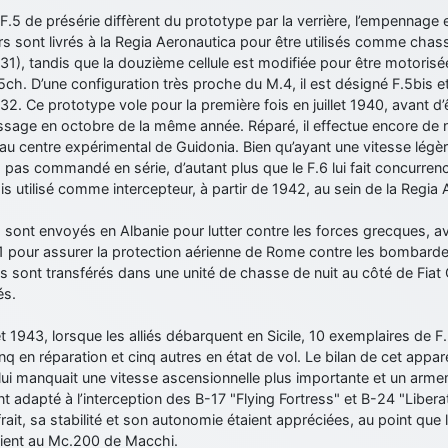
F.5 de présérie diffèrent du prototype par la verrière, l’empennage 
rs sont livrés à la Regia Aeronautica pour être utilisés comme cha
1), tandis que la douzième cellule est modifiée pour être motoris
ch. D’une configuration très proche du M.4, il est désigné F.5bis et 
. Ce prototype vole pour la première fois en juillet 1940, avant d’ê
rissage en octobre de la même année. Réparé, il effectue encore de
au centre expérimental de Guidonia. Bien qu’ayant une vitesse légèr
 pas commandé en série, d’autant plus que le F.6 lui fait concurren
is utilisé comme intercepteur, à partir de 1942, au sein de la Regia 
 sont envoyés en Albanie pour lutter contre les forces grecques, avan
1 pour assurer la protection aérienne de Rome contre les bombard
ls sont transférés dans une unité de chasse de nuit au côté de Fia
és.
let 1943, lorsque les alliés débarquent en Sicile, 10 exemplaires de 
nq en réparation et cinq autres en état de vol. Le bilan de cet appa
 lui manquait une vitesse ascensionnelle plus importante et un arm
t adapté à l’interception des B-17 "Flying Fortress" et B-24 "Liberator
ffrait, sa stabilité et son autonomie étaient appréciées, au point que 
aient au Mc.200 de Macchi.