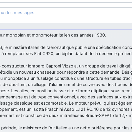
enu des messages
ur monoplan et monomoteur italien des années 1930.
, le ministère italien de l’aéronautique publie une spécification c
 à remplacer ses Fiat CR20, un biplan datant de la décennie précéd
 constructeur lombard Caproni Vizzola, un groupe de travail dirigé p
 étudie un nouveau chasseur pour répondre à cette demande. Désign
u monoplace a un fuselage constitué d’une structure en tubes d’ac
 de duralium, un alliage d’aluminium et de cuivre avec des traces
se. Les ailes, en position basse et de forme elliptique, sous rec
’empennage est de type conventionnel, avec des surfaces aux extré
rissage classique est escamotable. Le moteur prévu, qui est égale
ppement, est un Isotta Fraschini Asso L.121 RC.40 de 12 cylindres
mement est constitué de deux mitrailleuses Breda-SAFAT de 12,7 
 période, le ministère de l’Air italien a une nette préférence pour l