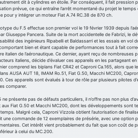
 autrement dit à cylindres en étoile. Par conséquent, il fait pressio
ation prévue, ce qui entraîne l’arrêt momentané du projet le temps 
e pour y intégrer un moteur Fiat A.74 RC.38 de 870 ch.
otype du F.5 effectue son premier vol le 19 février 1939 depuis l’a
par Giuseppe Pancera. Suite de la mort accidentelle de Fabrizi, le d
abilité des ingénieurs Ripabelli et Baldassarri et les essais en vol d
comportant bien et étant capable de performances tout à fait correc
re italien de l’aéronautique. Ce dernier, ayant reçu de nombreuses 
cteurs italiens, décide d’évaluer ces appareils en les partageant en
ier comprend les biplans Fiat CR42 et Caproni Ca.165, alors que l
ans AUSA AUT 18, IMAM Ro.51, Fiat G.50, Macchi MC200, Caproni 
. Ces appareils sont évalués à tour de rôle par plusieurs pilotes d
les comparer.
.5 ne présente pas de défauts particuliers, il n’offre pas non plus d
t aux Fiat G.50 et Macchi MC200, dont les développements sont te
 temps. Malgré cela, Caproni Vizzola obtient l’autorisation de final
oit une commande de 12 exemplaires de présérie, avec une option 
entaires. Cet intérêt vient probablement du fait que son coût de 
nférieur à celui du MC.200.