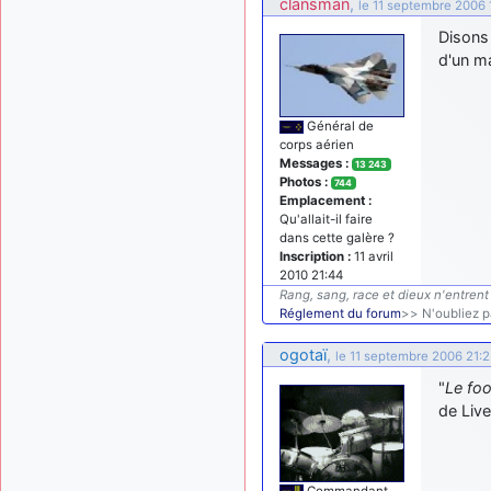
clansman
,
le 11 septembre 2006 
Disons 
d'un m
Général de
corps aérien
Messages :
13 243
Photos :
744
Emplacement :
Qu'allait-il faire
dans cette galère ?
Inscription :
11 avril
2010 21:44
Rang, sang, race et dieux n'entrent 
Réglement du forum
>> N'oubliez pa
ogotaï
,
le 11 septembre 2006 21:
"
Le foo
de Live
Commandant