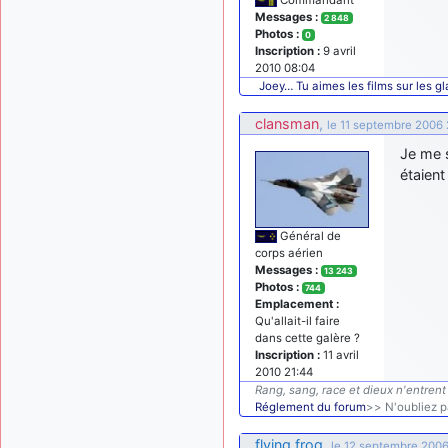
Messages :
2 848
Photos :
0
Inscription :
9 avril
2010 08:04
Joey… Tu aimes les films sur les gl
clansman
,
le 11 septembre 2006 
Je me s
étaient
Général de
corps aérien
Messages :
13 243
Photos :
744
Emplacement :
Qu'allait-il faire
dans cette galère ?
Inscription :
11 avril
2010 21:44
Rang, sang, race et dieux n'entrent 
Réglement du forum
>> N'oubliez pa
flying frog
,
le 12 septembre 2006