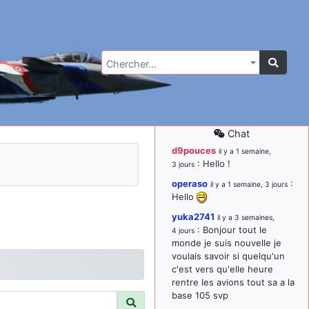
Chercher…
Chat
d9pouces
il y a 1 semaine,
: Hello !
3 jours
operaso
:
il y a 1 semaine, 3 jours
Hello
yuka2741
il y a 3 semaines,
: Bonjour tout le
4 jours
monde je suis nouvelle je
voulais savoir si quelqu'un
c'est vers qu'elle heure
rentre les avions tout sa a la
base 105 svp