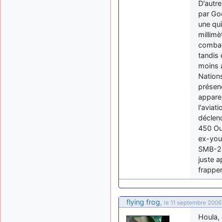
D'autr
par Go
une qui
millimè
combat
tandis 
moins a
Nations
présen
apparei
l'aviat
déclenc
450 Our
ex-you
SMB-2 e
juste a
frapper
flying frog
,
le 11 septembre 2006
Houla, 