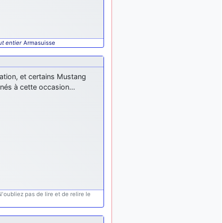
d9pouces
:
il y a 9 mois
lesquels, par exemple ?
mahmoud
il y a 9 mois,
: bonsoir, très
1 semaine
t entier
Armasuisse
instructif ce site .mais nous
aimerions avoir les photo
des anciens appareils de
iation, et certains Mustang
l'armée de l'air de la haute -
volta
onnés à cette occasion…
d9pouces
: Ça
il y a 10 mois
me casse quand même bien
les pieds, j’avoue
jericho
:
il y a 10 mois, 1 semaine
Pour moi tout est à nouveau
OK dirait-on… Merci à toi.
d9pouces
il y a 10 mois,
: En espérant
1 semaine
n’avoir coupé les
oubliez pas de lire et de relire le
accessoires de personne au
passage !
d9pouces
il y a 10 mois,