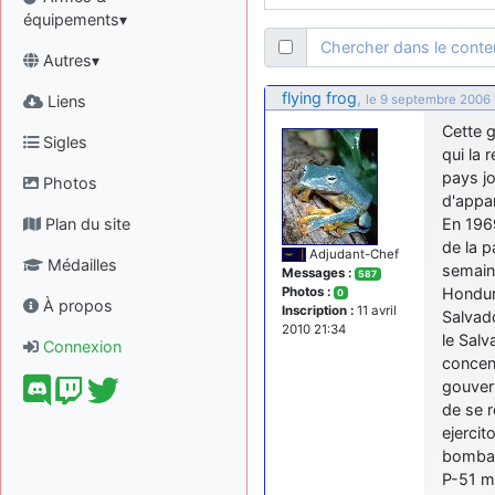
équipements▾
Chercher dans le cont
Autres▾
flying frog
,
Liens
le 9 septembre 2006 
Cette 
Sigles
qui la 
pays jo
Photos
d'appa
Plan du site
En 196
de la p
Adjudant-Chef
Médailles
semaine
Messages :
587
Photos :
Hondur
0
À propos
Inscription :
11 avril
Salvado
2010 21:34
le Salv
Connexion
concen
gouvern
de se 
ejercit
bombar
P-51 mo