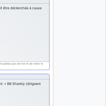
tous !
d9pouces
it être déclenchée à cause
il y a 8 mois,
: mais tu peux
1 semaine
tenter l'un des rares lycées
militaires comme le
Prytanée dans la Sarthe, ça
ne peut pas faire de mal !
d9pouces
il y a 8 mois,
: C'est plutôt après
1 semaine
le lycée, voire après une
prépa scientifique, tu as
donc encore un peu de
temps devant toi
oubliez pas de lire et de relire le
yaellerigolow
il y a 8 mois,
: bonjour a tous je
1 semaine
suis un élève de première
passionnée par l'aviation
nt
. » Bill Shankly (dirigeant
militaire , pourrais je savoir
que faire après le lycée
pour s'orienter et pouvoir
devenir officier de l'armée
de l'air?