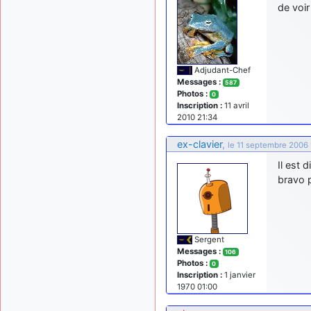
de voi
Adjudant-Chef
Messages :
587
Photos :
0
Inscription :
11 avril
2010 21:34
ex-clavier
,
le 11 septembre 2006 
Il est 
bravo p
Sergent
Messages :
106
Photos :
0
Inscription :
1 janvier
1970 01:00