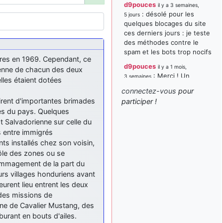
d9pouces
il y a 3 semaines,
: désolé pour les
5 jours
quelques blocages du site
ces derniers jours : je teste
des méthodes contre le
spam et les bots trop nocifs
res en 1969. Cependant, ce
d9pouces
il y a 1 mois,
érienne de chacun des deux
: Merci ! Un
3 semaines
lles étaient dotées
souvenir de la Ferté-Alais !
connectez-vous
pour
paxwax
:
irent d'importantes brimades
participer !
il y a 1 mois, 3 semaines
Super, la nouvelle bannière
ges du pays. Quelques
t Salvadorienne sur celle du
d9pouces
il y a 2 mois,
s entre immigrés
: je suis un
1 semaine
avion@,._,+ > lesquels ? je
ts installés chez son voisin,
ne suis pas sûr de
rôle des zones ou se
comprendre
dommagement de la part du
urs villages honduriens avant
d9pouces
il y a 2 mois,
rent lieu entrent les deux
: ouakamois > si tu
1 semaine
parles du sujet sur l'Armée
 des missions de
de l'Air, bien sûr que oui !
ne de Cavalier Mustang, des
urant en bouts d'ailes.
je suis un avion@,._,+
il y a