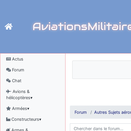
AviationsMilitair
Actus
Forum
Chat
Avions &
hélicoptères▾
Armées▾
Forum
Autres Sujets aéro
Constructeurs▾
Armes &