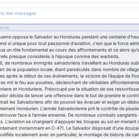
enu des messages
15:28
guerre opposa le Salvador au Honduras pendant une centaine d'heu
rend si unique pour tout passionné d'aviation, c'est que la force a
ua un rôle fondamental au cours des affrontements et ce alors qu'e
reils presque considérés à l'époque comme des warbirds.
9, de nombreux immigrés salvadoriens travaillant au Honduras sub
art de la population locale, étant persécutés dans nombre de villa
s après le début de ces évènements, la victoire de l'équipe de Foo
as mit le feu aux poudres, déclenchant de véritables affrontement
riens et Honduriens. Préoccupé par la situation de ses ressortissan
ador décida de lancer une offensive dans le but de prendre le cont
trait les Salvadoriens afin de pouvoir les évacuer et exiger un dé
ement Hondurien. L'armée Salvadorienne prit le contrôle de plusie
retrouver face à l'armée ennemie. De nombreux combats sanglants eu
os. L'aviation se chargeant d'appuyer les troupes au sol en menant
dement (notamment en C-47). Le Salvador disposait d'une douzai
difiés localement avec en particulier, le montage de bidons de carb