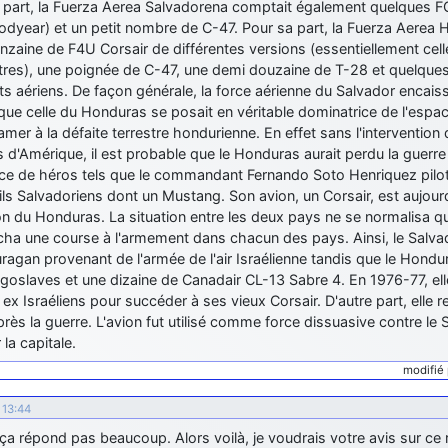
e part, la Fuerza Aerea Salvadorena comptait également quelques F
odyear) et un petit nombre de C-47. Pour sa part, la Fuerza Aerea
nzaine de F4U Corsair de différentes versions (essentiellement ce
tres), une poignée de C-47, une demi douzaine de T-28 et quelques 
s aériens. De façon générale, la force aérienne du Salvador enca
que celle du Honduras se posait en véritable dominatrice de l'espa
mer à la défaite terrestre hondurienne. En effet sans l'intervention 
 d'Amérique, il est probable que le Honduras aurait perdu la guerre 
ce de héros tels que le commandant Fernando Soto Henriquez pilote
ls Salvadoriens dont un Mustang. Son avion, un Corsair, est aujou
ion du Honduras. La situation entre les deux pays ne se normalisa q
ha une course à l'armement dans chacun des pays. Ainsi, le Salvado
agan provenant de l'armée de l'air Israélienne tandis que le Hond
goslaves et une dizaine de Canadair CL-13 Sabre 4. En 1976-77, el
x Israéliens pour succéder à ses vieux Corsair. D'autre part, elle 
près la guerre. L'avion fut utilisé comme force dissuasive contre le 
 la capitale.
modifié
 13:44
ça répond pas beaucoup. Alors voilà, je voudrais votre avis sur ce ré