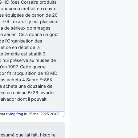
G-1D (des Corsairs produits
: Bonjour je
2 mois, 1 semaine
 Hondurena mettait en œuvre
viens d'arriver il y a
quelques moi et quelques
lles équipées de canon de 20
avions n'ont pas les mêmes
T-6 Texan. Il y eut plusieurs
noms qu'aujourd'hui
issa de sérieux dommages
ce aérien. Cela donna un goût
ouakamois
il y a 2 mois,
de l'Organisation des
: Bonjourà toutes
3 semaines
et à tous.en espérantque
et ce en dépit de la
ces quelques images du
 émérite qui abattit 3
Pays Basque vous auront
rd'hui préservé au musée de
plu ; Agur…
u'en 1997. Cette guerre
r fit l'acquisition de 18 MD
d9pouces
il y a 2 mois,
: Je me rattraperai
uras acheta 4 Sabre F-86K,
3 semaines
à la Ferté samedi
le acheta une douzaine de
reçu un unique B-26 Invader
d9pouces
il y a 2 mois,
Salvador dont il pouvait
:
3 semaines
Malheureusement non
un
peu trop loin pour moi !
 par
flying frog
le 25 mai 2025 20:08
fox_50
:
il y a 2 mois, 3 semaines
Bonjour, certains parmis
vous étaient-ils présent au
sumé que j'ai fait, histoire