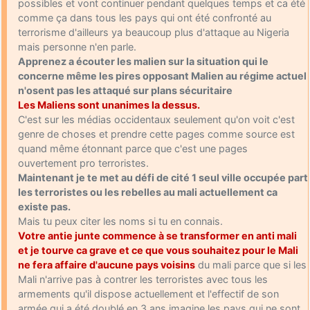
possibles et vont continuer pendant quelques temps et ca été
comme ça dans tous les pays qui ont été confronté au
terrorisme d'ailleurs ya beaucoup plus d'attaque au Nigeria
mais personne n'en parle.
Apprenez a écouter les malien sur la situation qui le
concerne même les pires opposant Malien au régime actuel
n'osent pas les attaqué sur plans sécuritaire
Les Maliens sont unanimes la dessus.
C'est sur les médias occidentaux seulement qu'on voit c'est
genre de choses et prendre cette pages comme source est
quand même étonnant parce que c'est une pages
ouvertement pro terroristes.
Maintenant je te met au défi de cité 1 seul ville occupée part
les terroristes ou les rebelles au mali actuellement ca
existe pas.
Mais tu peux citer les noms si tu en connais.
Votre antie junte commence à se transformer en anti mali
et je tourve ca grave et ce que vous souhaitez pour le Mali
ne fera affaire d'aucune pays voisins
du mali parce que si les
Mali n'arrive pas à contrer les terroristes avec tous les
armements qu'il dispose actuellement et l'effectif de son
armée qui a été doublé en 3 ans imagine les pays qui ne sont