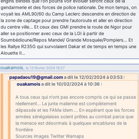
engins blindés que l'on pourra voir évoluer seront ceux de la
gendarmerie et des forces de police nationale. De mon temps, on
voyait les AML90/60 du Camp Leclerc descendre en direction de
la zone de captage pour prendre l'autoroute et aller en direction
du centre ville… Et ceux des GMI prendre la route de Ngor pour
aller se positionner avec ceux de la LGI à partir de
Soumbédioune/Repos Mandel/ Grande Mosquée/Pompiers… Et
les Rallye R235G qui survolaient Dakar et de temps en temps une
Alouette II…
ouakamois
,
le 13 février 2024 19:27
papadaou19@gmail.com
a dit le 12/02/2024 à 03:53 :
ouakamois
a dit le 10/02/2024 à 10:36 :
A tous ceux qui n'ont pas encore compris ce qui se passe
réellement… La junte malienne est complètement
dépassée et les FAMa idem…. En espérant que les forces
armées sénégalaises soient prêtes au combat parce que
la menace est désormais à quelques encablures de la
frontière
Sources images Twitter Wamaps