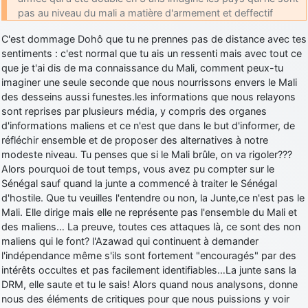
pas au niveau du mali a matière d'armement et deffectif
C'est dommage Dohô que tu ne prennes pas de distance avec tes
sentiments : c'est normal que tu ais un ressenti mais avec tout ce
que je t'ai dis de ma connaissance du Mali, comment peux-tu
imaginer une seule seconde que nous nourrissons envers le Mali
des desseins aussi funestes.les informations que nous relayons
sont reprises par plusieurs média, y compris des organes
d'informations maliens et ce n'est que dans le but d'informer, de
réfléchir ensemble et de proposer des alternatives à notre
modeste niveau. Tu penses que si le Mali brûle, on va rigoler???
Alors pourquoi de tout temps, vous avez pu compter sur le
Sénégal sauf quand la junte a commencé à traiter le Sénégal
d'hostile. Que tu veuilles l'entendre ou non, la Junte,ce n'est pas le
Mali. Elle dirige mais elle ne représente pas l'ensemble du Mali et
des maliens… La preuve, toutes ces attaques là, ce sont des non
maliens qui le font? l'Azawad qui continuent à demander
l'indépendance même s'ils sont fortement "encouragés" par des
intérêts occultes et pas facilement identifiables…La junte sans la
DRM, elle saute et tu le sais! Alors quand nous analysons, donne
nous des éléments de critiques pour que nous puissions y voir