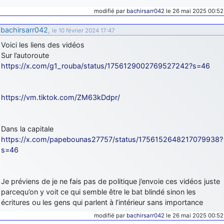
modifié par
bachirsarr042
le 26 mai 2025 00:52
bachirsarr042
,
le 10 février 2024 17:47
Voici les liens des vidéos
Sur l’autoroute
https://x.com/g1_rouba/status/1756129002769527242?s=46
https://vm.tiktok.com/ZM63kDdpr/
Dans la capitale
https://x.com/papebounas27757/status/1756152648217079938?
s=46
Je préviens de je ne fais pas de politique j’envoie ces vidéos juste
parcequ’on y voit ce qui semble être le bat blindé sinon les
écritures ou les gens qui parlent à l’intérieur sans importance
modifié par
bachirsarr042
le 26 mai 2025 00:52