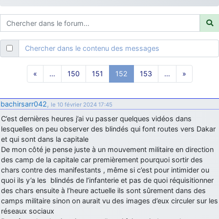
d9pouces
: ouakamois > si tu parles du sujet sur l'Armée de l'Air,
bien sûr que oui !
je suis un avion@,._,+
: Bonjour je viens d'arriver il y a quelques
moi et quelques avions n'ont pas les mêmes noms qu'aujourd'hui
Chercher dans le contenu des messages
ouakamois
: Bonjourà toutes et à tous.en espérantque ces
quelques images du Pays Basque vous auront plu ; Agur…
«
…
150
151
152
153
…
»
d9pouces
: Je me rattraperai à la Ferté samedi
d9pouces
: Malheureusement non
un peu trop loin pour moi !
bachirsarr042
,
le 10 février 2024 17:45
fox_50
: Bonjour, certains parmis vous étaient-ils présent au
C’est dernières heures j’ai vu passer quelques vidéos dans
meeting de Lann Bihoué de 2026 ?
lesquelles on peu observer des blindés qui font routes vers Dakar
cachée dans les pins
: Coucou et excellente année 2026 à tous et
et qui sont dans la capitale
au site!
De mon côté je pense juste à un mouvement militaire en direction
jericho
des camp de la capitale car premièrement pourquoi sortir des
: Bonne année et tous mes meilleurs voeux à tous pour
2026 !
chars contre des manifestants , même si c’est pour intimider ou
quoi ils y’a les blindés de l’infanterie et pas de quoi réquisitionner
little boy
: je vous souhaite un bon réveillon pour cette nouvelle
des chars ensuite à l’heure actuelle ils sont sûrement dans des
année!
camps militaire sinon on aurait vu des images d’eux circuler sur les
jericho
: Merci D9pouces, à mon tour de souhaiter un Joyeux Noël
réseaux sociaux
et de bonnes fêtes de fin d'année.