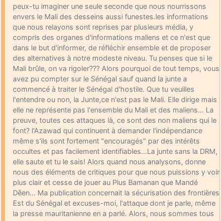
peux-tu imaginer une seule seconde que nous nourrissons
envers le Mali des desseins aussi funestes.les informations
que nous relayons sont reprises par plusieurs média, y
compris des organes d'informations maliens et ce n'est que
dans le but d'informer, de réfléchir ensemble et de proposer
des alternatives à notre modeste niveau. Tu penses que si le
Mali brûle, on va rigoler??? Alors pourquoi de tout temps, vous
avez pu compter sur le Sénégal sauf quand la junte a
commencé à traiter le Sénégal d'hostile. Que tu veuilles
l'entendre ou non, la Junte,ce n'est pas le Mali. Elle dirige mais
elle ne représente pas l'ensemble du Mali et des maliens… La
preuve, toutes ces attaques là, ce sont des non maliens qui le
font? l'Azawad qui continuent à demander l'indépendance
même s'ils sont fortement "encouragés" par des intérêts
occultes et pas facilement identifiables…La junte sans la DRM,
elle saute et tu le sais! Alors quand nous analysons, donne
nous des éléments de critiques pour que nous puissions y voir
plus clair et cesse de jouer au Plus Bamanan que Mandé
Dêen… Ma publication concernait la sécurisation des frontières
Est du Sénégal et excuses-moi, l'attaque dont je parle, même
la presse mauritanienne en a parlé. Alors, nous sommes tous