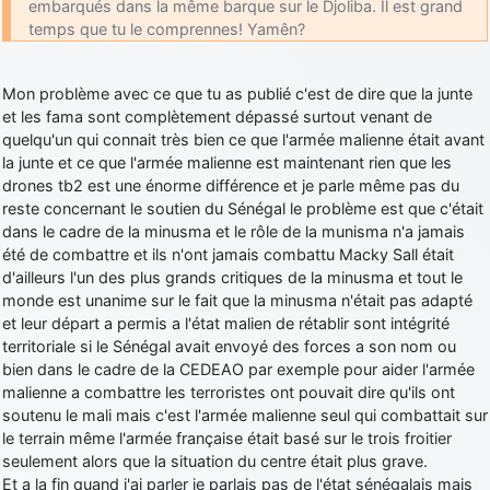
embarqués dans la même barque sur le Djoliba. Il est grand
temps que tu le comprennes! Yamên?
Mon problème avec ce que tu as publié c'est de dire que la junte
et les fama sont complètement dépassé surtout venant de
quelqu'un qui connait très bien ce que l'armée malienne était avant
la junte et ce que l'armée malienne est maintenant rien que les
drones tb2 est une énorme différence et je parle même pas du
reste concernant le soutien du Sénégal le problème est que c'était
dans le cadre de la minusma et le rôle de la munisma n'a jamais
été de combattre et ils n'ont jamais combattu Macky Sall était
d'ailleurs l'un des plus grands critiques de la minusma et tout le
monde est unanime sur le fait que la minusma n'était pas adapté
et leur départ a permis a l'état malien de rétablir sont intégrité
territoriale si le Sénégal avait envoyé des forces a son nom ou
bien dans le cadre de la CEDEAO par exemple pour aider l'armée
malienne a combattre les terroristes ont pouvait dire qu'ils ont
soutenu le mali mais c'est l'armée malienne seul qui combattait sur
le terrain même l'armée française était basé sur le trois froitier
seulement alors que la situation du centre était plus grave.
Et a la fin quand j'ai parler je parlais pas de l'état sénégalais mais