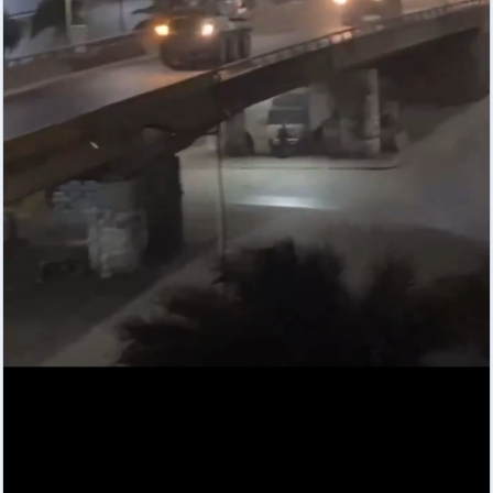
d9pouces
: cette fois, c'est le Brésil et Singapour qui mettent le site
par terre
jericho
: Ah ben je peux te confirmer que j'étais resté dans le filtre…
d9pouces
: Désolé ! Mon filtrage a été un peu trop violent
manifestement
tout voir