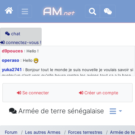
AM
.net
chat
connectez-vous !
d9pouces
: Hello !
operaso
: Hello
yuka2741
: Bonjour tout le monde je suis nouvelle je voulais savoir si
quelqu'un c'est vers qu'elle heure rentre les avions tout sa a la base
105 svp
d9pouces
: désolé pour les quelques blocages du site ces derniers
Se connecter
Créer un compte
jours : je teste des méthodes contre le spam et les bots trop nocifs
d9pouces
: Merci ! Un souvenir de la Ferté-Alais !
Armée de terre sénégalaise
paxwax
: Super, la nouvelle bannière
d9pouces
: je suis un avion@,._,+ > lesquels ? je ne suis pas sûr de
comprendre
Forum
Les autres Armes
Forces terrestres
Armée de te