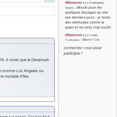
d9pouces
il y a 3 semaines,
: désolé pour les
5 jours
quelques blocages du site
ces derniers jours : je teste
des méthodes contre le
spam et les bots trop nocifs
d9pouces
il y a 1 mois,
: Merci ! Un
3 semaines
souvenir de la Ferté-Alais !
connectez-vous
pour
paxwax
:
participer !
il y a 1 mois, 3 semaines
Super, la nouvelle bannière
F16. A noter que le Danemark
d9pouces
il y a 2 mois,
: je suis un
1 semaine
and comme Los Angeles ou
avion@,._,+ > lesquels ? je
une myriade d'îles.
ne suis pas sûr de
comprendre
d9pouces
il y a 2 mois,
: ouakamois > si tu
1 semaine
parles du sujet sur l'Armée
de l'Air, bien sûr que oui !
je suis un avion@,._,+
il y a
nt sur papier. Car il ne faut