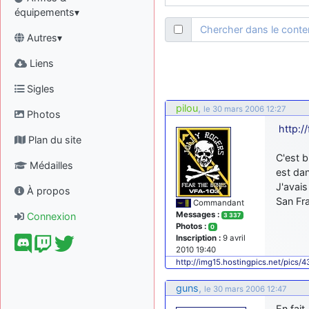
équipements▾
Chercher dans le cont
Autres▾
Liens
Sigles
pilou
,
le 30 mars 2006 12:27
Photos
http:/
Plan du site
C'est b
Médailles
est da
J'avai
À propos
San Fr
Commandant
Messages :
Connexion
3 337
Photos :
0
Inscription :
9 avril
2010 19:40
http://img15.hostingpics.net/pics/
guns
,
le 30 mars 2006 12:47
En fait