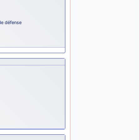
: j'ai trouvé un
1 semaine
palliatif un peu violent, mais
ça devrait aller un peu
mieux
 de défense
d9pouces
il y a 10 mois,
: cette fois, c'est le
1 semaine
Brésil et Singapour qui
mettent le site par terre
jericho
:
il y a 11 mois, 3 semaines
Ah ben je peux te confirmer
que j'étais resté dans le
filtre…
d9pouces
il y a 11 mois,
: Désolé ! Mon
3 semaines
filtrage a été un peu trop
violent manifestement
tout voir