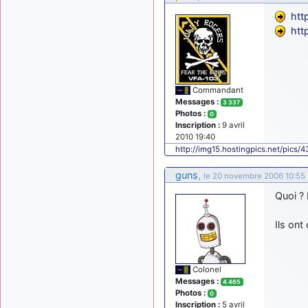
htt
htt
Commandant
Messages :
3 337
Photos :
0
Inscription :
9 avril
2010 19:40
http://img15.hostingpics.net/pics/
guns
,
le 20 novembre 2006 10:55
Quoi ? 
Ils ont
Colonel
Messages :
4 465
Photos :
0
Inscription :
5 avril