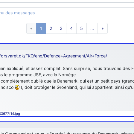
enu des messages
«
1
2
3
4
5
…
»
/forsvaret.dk/FKO/eng/Defence+Agreement/Air+Force/
ien expliqué, et assez complet. Sans surprise, nous trouvons des 
ns le programme JSF, avec la Norvège.
s complètement oublié que le Danemark, qui est un petit pays (gr
ancisco
), doit protéger le Groenland, qui lui appartient, ainsi qu'
433677f14.jpg
, le Groenland est sous la "garde" du royaume du Danemark uniqueme