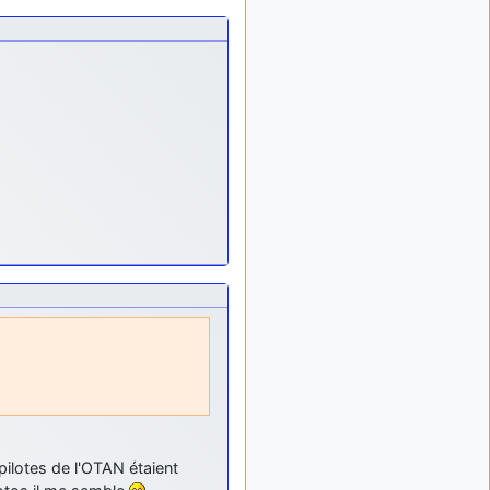
meeting de Lann Bihoué de
2026 ?
cachée dans les pins
il y a
: Coucou et
6 mois, 4 semaines
excellente année 2026 à
tous et au site!
jericho
:
il y a 7 mois, 1 semaine
Bonne année et tous mes
meilleurs voeux à tous pour
2026 !
little boy
il y a 7 mois,
: je vous souhaite
1 semaine
un bon réveillon pour cette
nouvelle année!
jericho
:
il y a 7 mois, 2 semaines
Merci D9pouces, à mon tour
de souhaiter un Joyeux
Noël et de bonnes fêtes de
fin d'année.
d9pouces
il y a 7 mois,
 pilotes de l'OTAN étaient
: Joyeux Noël à
2 semaines