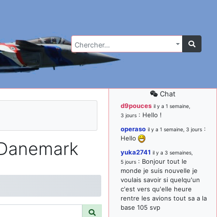
Chercher…
Chat
d9pouces
il y a 1 semaine,
: Hello !
3 jours
operaso
:
il y a 1 semaine, 3 jours
Hello
 Danemark
yuka2741
il y a 3 semaines,
: Bonjour tout le
5 jours
monde je suis nouvelle je
voulais savoir si quelqu'un
c'est vers qu'elle heure
rentre les avions tout sa a la
base 105 svp