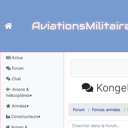
AviationsMilitair
Actus
Forum
Chat
Kongel
Avions &
hélicoptères▾
Armées▾
Forum
Forces armées
Constructeurs▾
Armes &