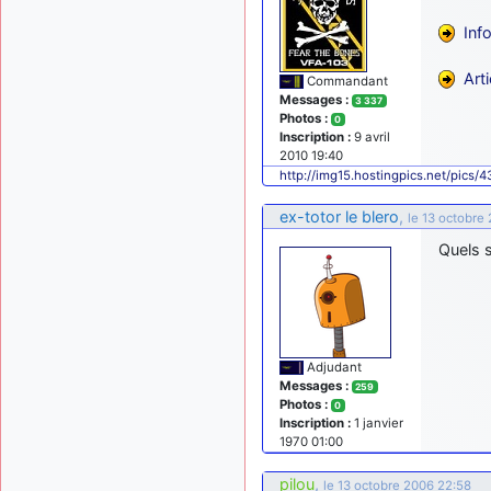
Inf
Art
Commandant
Messages :
3 337
Photos :
0
Inscription :
9 avril
2010 19:40
http://img15.hostingpics.net/pics/
ex-totor le blero
,
le 13 octobre
Quels 
Adjudant
Messages :
259
Photos :
0
Inscription :
1 janvier
1970 01:00
pilou
,
le 13 octobre 2006 22:58