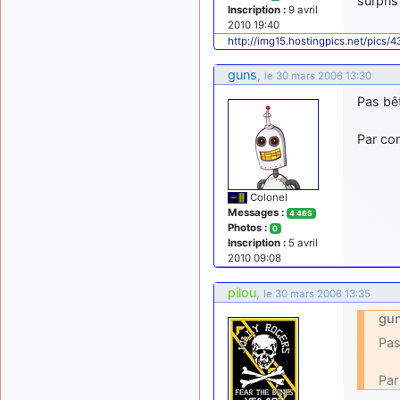
surpris
Inscription :
9 avril
2010 19:40
http://img15.hostingpics.net/pics/
guns
,
le 30 mars 2006 13:30
Pas bêt
Par con
Colonel
Messages :
4 465
Photos :
0
Inscription :
5 avril
2010 09:08
pilou
,
le 30 mars 2006 13:35
gun
Pas
Par