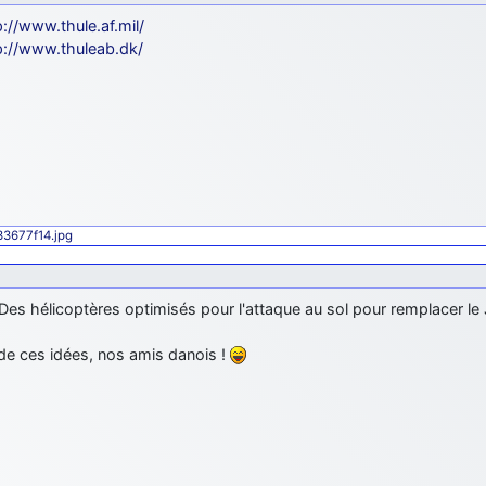
p://www.thule.af.mil/
p://www.thuleab.dk/
433677f14.jpg
Des hélicoptères optimisés pour l'attaque au sol pour remplacer le
 de ces idées, nos amis danois !