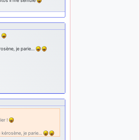
hotos il me semble
tous !
d9pouces
il y a 8 mois,
: mais tu peux
1 semaine
tenter l'un des rares lycées
militaires comme le
Prytanée dans la Sarthe, ça
!
ne peut pas faire de mal !
d9pouces
kérosène, je parie…
il y a 8 mois,
: C'est plutôt après
1 semaine
le lycée, voire après une
prépa scientifique, tu as
donc encore un peu de
temps devant toi
yaellerigolow
il y a 8 mois,
: bonjour a tous je
1 semaine
suis un élève de première
passionnée par l'aviation
militaire , pourrais je savoir
que faire après le lycée
ier !
pour s'orienter et pouvoir
devenir officier de l'armée
du kérosène, je parie…
de l'air?