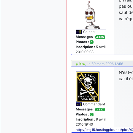
pas oub
sauf de
va rég
Colonel
Messages :
4 465
Photos :
0
Inscription :
5 avril
2010 09:08
pilou
,
le 30 mars 2006 12:56
N'est-c
car il 
Commandant
Messages :
3 337
Photos :
0
Inscription :
9 avril
2010 19:40
http://img15.hostingpics.net/pics/