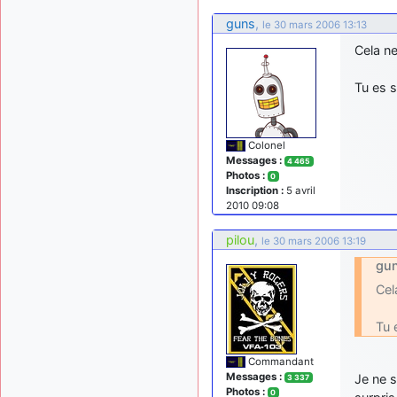
guns
,
le 30 mars 2006 13:13
Cela ne
Tu es s
Colonel
Messages :
4 465
Photos :
0
Inscription :
5 avril
2010 09:08
pilou
,
le 30 mars 2006 13:19
gun
Cel
Tu 
Commandant
Messages :
Je ne s
3 337
Photos :
0