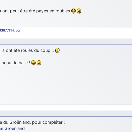
s ont peut être été payés en roubles
433677f14.jpg
 ils ont été roulés du coup…
 peau de balle !
e du Groënland, pour compléter :
he Groënland