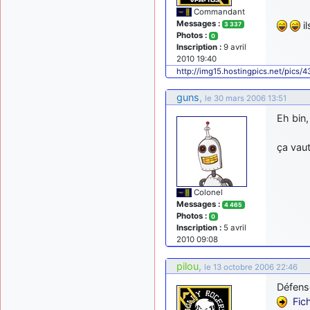
Commandant
Messages :
il
3 337
Photos :
0
Inscription :
9 avril
2010 19:40
http://img15.hostingpics.net/pics/
guns
,
le 30 mars 2006 13:51
Eh bin,
ça vaut
Colonel
Messages :
4 465
Photos :
0
Inscription :
5 avril
2010 09:08
pilou
,
le 13 octobre 2006 22:46
Défens
Fic