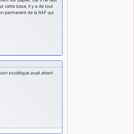
: Bonjour je
2 mois, 1 semaine
r cette base, il y a de tout
viens d'arriver il y a
ron permanent de la RAF qui
quelques moi et quelques
avions n'ont pas les mêmes
noms qu'aujourd'hui
ouakamois
il y a 2 mois,
: Bonjourà toutes
3 semaines
et à tous.en espérantque
ces quelques images du
Pays Basque vous auront
plu ; Agur…
d9pouces
il y a 2 mois,
on soviétique avait atterri
: Je me rattraperai
3 semaines
à la Ferté samedi
d9pouces
il y a 2 mois,
:
3 semaines
Malheureusement non
un
peu trop loin pour moi !
fox_50
:
il y a 2 mois, 3 semaines
Bonjour, certains parmis
vous étaient-ils présent au