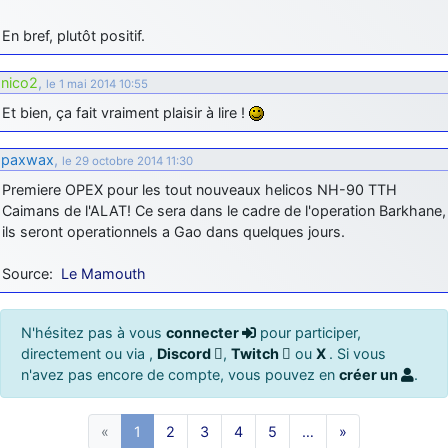
En bref, plutôt positif.
nico2
,
le 1 mai 2014 10:55
Et bien, ça fait vraiment plaisir à lire !
paxwax
,
le 29 octobre 2014 11:30
Premiere OPEX pour les tout nouveaux helicos NH-90 TTH
Caimans de l'ALAT! Ce sera dans le cadre de l'operation Barkhane,
ils seront operationnels a Gao dans quelques jours.
Source:
Le Mamouth
N'hésitez pas à vous
connecter
pour participer,
directement ou via ,
Discord
,
Twitch
ou
X
. Si vous
n'avez pas encore de compte, vous pouvez en
créer un
.
«
1
2
3
4
5
…
»