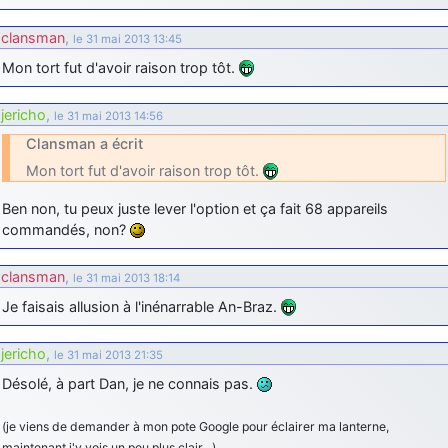
d9pouces
: Joyeux Noël à tous !
clansman
,
le 31 mai 2013 13:45
d9pouces
: mais tu peux tenter l'un des rares lycées militaires
Mon tort fut d'avoir raison trop tôt.
comme le Prytanée dans la Sarthe, ça ne peut pas faire de mal !
d9pouces
: C'est plutôt après le lycée, voire après une prépa
jericho
,
le 31 mai 2013 14:56
scientifique, tu as donc encore un peu de temps devant toi
Clansman a écrit
yaellerigolow
: bonjour a tous je suis un élève de première
Mon tort fut d'avoir raison trop tôt.
passionnée par l'aviation militaire , pourrais je savoir que faire après
le lycée pour s'orienter et pouvoir devenir officier de l'armée de l'air?
Ben non, tu peux juste lever l'option et ça fait 68 appareils
d9pouces
: lesquels, par exemple ?
commandés, non?
mahmoud
: bonsoir, très instructif ce site .mais nous aimerions avoir
clansman
,
les photo des anciens appareils de l'armée de l'air de la haute -volta
le 31 mai 2013 18:14
Je faisais allusion à l'inénarrable An-Braz.
d9pouces
: Ça me casse quand même bien les pieds, j’avoue
jericho
: Pour moi tout est à nouveau OK dirait-on… Merci à toi.
jericho
,
le 31 mai 2013 21:35
d9pouces
: En espérant n’avoir coupé les accessoires de personne
Désolé, à part Dan, je ne connais pas.
au passage !
d9pouces
: j'ai trouvé un palliatif un peu violent, mais ça devrait aller
(je viens de demander à mon pote Google pour éclairer ma lanterne,
un peu mieux
maintenant j'y vois un peu plus clair…)