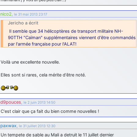
d9pouces
: cette fois, c'est le Brésil et Singapour qui mettent le site
par terre
nico2
,
le 31 mai 2013 23:17
jericho
: Ah ben je peux te confirmer que j'étais resté dans le filtre…
Jericho a écrit
Il semble que 34 hélicoptères de transport militaire NH-
90TTH "Caïman" supplémentaires viennent d'être commandés
d9pouces
: Désolé ! Mon filtrage a été un peu trop violent
manifestement
par l'armée française pour l'ALAT!
tout voir
Voilà une excellente nouvelle.
Elles sont si rares, cela mérite d'être noté.
d9pouces
,
le 2 juin 2013 14:50
C'est clair que ça fait du bien comme nouvelles !
paxwax
,
le 31 juillet 2013 12:30
Un tempete de sable au Mali a detruit le 11 juillet dernier