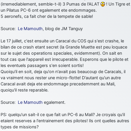
(irremediablement, semble-t-il) 3 Pumas de l'ALAT
! Un Tigre et
un Pilatus PC-6 ont egalement ete endommages.
5 aeronefs, ca fait cher de la tempete de sable!
Source:
Le Mamouth
, blog de JM Tanguy
Le 17 juillet, c'est ensuite un Caracal du COS qui s'est crashe, le
bilan de ce crash etant secret (la Grande Muette est peu loquace
sur le sujet des operations speciales, evidemment). On sait en
tout cas que l'appareil est irrecuperable. Esperons que le pilote et
les eventuels passagers s'en soient sortis!
Quoiqu'il en soit, deja qu'on n'avait pas beaucoup de Caracals, il
va vraiment nous rester une micro-flotte! D'autant qu'un autre
Caracal avait deja ete endommage precedemment au Mali,
quoiqu'il reste reparable.
Source:
Le Mamouth
egalement.
PS: quelqu'un sait-il ce que fait un PC-6 au Mali? Je croyais qu'il
etaient reserves a l'entrainement des pilotes! Ils ont quelles autres
types de missions?