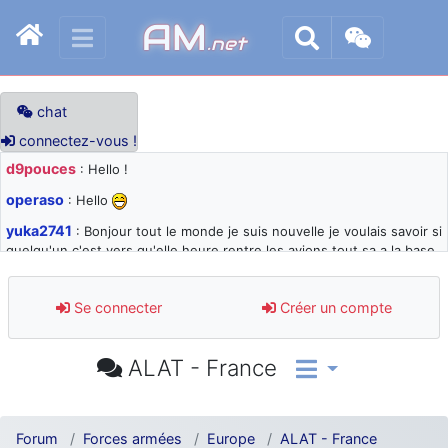
AM
.net
chat
connectez-vous !
d9pouces
: Hello !
operaso
: Hello
yuka2741
: Bonjour tout le monde je suis nouvelle je voulais savoir si
quelqu'un c'est vers qu'elle heure rentre les avions tout sa a la base
105 svp
d9pouces
: désolé pour les quelques blocages du site ces derniers
Se connecter
Créer un compte
jours : je teste des méthodes contre le spam et les bots trop nocifs
d9pouces
: Merci ! Un souvenir de la Ferté-Alais !
ALAT - France
paxwax
: Super, la nouvelle bannière
d9pouces
: je suis un avion@,._,+ > lesquels ? je ne suis pas sûr de
comprendre
Forum
Forces armées
Europe
ALAT - France