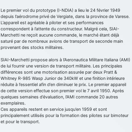
d9pouces
: cette fois, c'est le Brésil et Singapour qui mettent le site
Le premier vol du prototype (I-NDIA) a lieu le 24 février 1949
par terre
depuis l’aérodrome privé de Vergiate, dans la province de Varese.
jericho
: Ah ben je peux te confirmer que j'étais resté dans le filtre…
L’appareil est agréable à piloter et ses performances
correspondent à l’attente du constructeur. Malgré cela, SIAI-
Marchetti ne reçoit aucune commande, le marché étant déjà
d9pouces
: Désolé ! Mon filtrage a été un peu trop violent
saturé par de nombreux avions de transport de seconde main
manifestement
provenant des stocks militaires.
tout voir
SIAI-Marchetti propose alors à l’Aeronautica Militare Italiana (AMI)
de lui fournir une version de transport militaire. Les principales
différences sont une motorisation assurée par deux Pratt &
Whitney R-985 Wasp Junior de 340kW et une finition intérieure
réduite à l’essentiel afin d’en diminuer le prix. Le premier appareil
de cette version effectue son premier vol le 7 avril 1950. Après
quelques semaines d’évaluation, l’AMI commande 20 autres
exemplaires.
Ces appareils restent en service jusqu’en 1959 et sont
principalement utilisés pour la formation des pilotes sur bimoteur
et pour le transport.