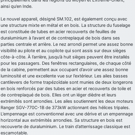
ainsi qu’en Inde.
d9pouces
: Joyeux Noël à tous !
d9pouces
: mais tu peux tenter l'un des rares lycées militaires
Le nouvel appareil, désigné SM.102, est également conçu avec
comme le Prytanée dans la Sarthe, ça ne peut pas faire de mal !
une structure mixte en métal et en bois. La structure du fuselage
est constituée de tubes en acier recouverts de feuilles de
d9pouces
: C'est plutôt après le lycée, voire après une prépa
duraluminium à l’avant et de contreplaqué de bois dans ses
scientifique, tu as donc encore un peu de temps devant toi
parties centrale et arrière. Le nez arrondi permet une assez bonne
yaellerigolow
: bonjour a tous je suis un élève de première
visibilité au pilote et au copilote qui sont assis sur deux sièges
passionnée par l'aviation militaire , pourrais je savoir que faire après
côte-à-côte. À l’arrière, jusqu’à huit sièges peuvent être installés
le lycée pour s'orienter et pouvoir devenir officier de l'armée de l'air?
pour les passagers. Des fenêtres rectangulaires, de chaque côté
d9pouces
: lesquels, par exemple ?
de la cabine, permettent aux occupant d’avoir une assez bonne
luminosité et une excellente vue sur l’extérieur. Les ailes basses
mahmoud
: bonsoir, très instructif ce site .mais nous aimerions avoir
cantilevers de forme trapézoïdale sont munies de deux longerons
les photo des anciens appareils de l'armée de l'air de la haute -volta
en bois renforcés par des tubes en acier et recouverts de toile et
d9pouces
: Ça me casse quand même bien les pieds, j’avoue
de contreplaqué de bois. Elles ont un léger dièdre et leurs
extrémités sont arrondies. Les ailes soutiennent les deux moteurs
jericho
: Pour moi tout est à nouveau OK dirait-on… Merci à toi.
Ranger SGV-770C-1B de 373kW actionnant des hélices tripales.
d9pouces
: En espérant n’avoir coupé les accessoires de personne
L’empennage est conventionnel avec une dérive et un empennage
au passage !
horizontal aux extrémités arrondies. Sa structure en bois est
recouverte de duraluminium. Le train d’atterrissage classique est
d9pouces
: j'ai trouvé un palliatif un peu violent, mais ça devrait aller
escamotable.
un peu mieux