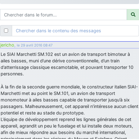
d9pouces
: ouakamois > si tu parles du sujet sur l'Armée de l'Air,
bien sûr que oui !
je suis un avion@,._,+
: Bonjour je viens d'arriver il y a quelques
moi et quelques avions n'ont pas les mêmes noms qu'aujourd'hui
Chercher dans le contenu des messages
ouakamois
: Bonjourà toutes et à tous.en espérantque ces
quelques images du Pays Basque vous auront plu ; Agur…
jericho
,
le 29 avril 2016 08:47
d9pouces
: Je me rattraperai à la Ferté samedi
Le SIAI Marchetti SM.102 est un avion de transport bimoteur à
d9pouces
ailes basses, muni d’une dérive conventionnelle, d’un train
: Malheureusement non
un peu trop loin pour moi !
d’atterrissage classique escamotable, et pouvant transporter 10
fox_50
: Bonjour, certains parmis vous étaient-ils présent au
personnes.
meeting de Lann Bihoué de 2026 ?
cachée dans les pins
: Coucou et excellente année 2026 à tous et
À la fin de la seconde guerre mondiale, le constructeur italien SIAI-
au site!
Marchetti met au point le SM.101, un avion de transport
monomoteur à ailes basses capable de transporter jusqu’à six
jericho
: Bonne année et tous mes meilleurs voeux à tous pour
passagers. Malheureusement, cet appareil n’intéresse aucun client
2026 !
potentiel et reste au stade du prototype.
little boy
: je vous souhaite un bon réveillon pour cette nouvelle
L’équipe de développement reprend les lignes générales de cet
année!
appareil, agrandit un peu le fuselage et lui installe deux moteurs,
jericho
afin de mieux répondre aux besoins du marché international,
: Merci D9pouces, à mon tour de souhaiter un Joyeux Noël
et de bonnes fêtes de fin d'année.
principalement dans les régions du Moyen et Extrême-Orient,