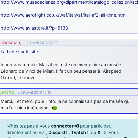
http://www.museoscienza.org/dipartimenti/catalogo_collezioni/
http://www.aeroflight.co.uk/waf/italy/af/ital-af2-all-time.htm
http://www.aviastore.it/?p=5138
clansman
,
le 29 avril 2016 14:09
La fiche sur le site
Icono pas terrible. Mais il en reste un exemplaire au musée
Léonard de Vinci de Milan. Il fait un peu penser à l'Airspeed
Oxford, je trouve.
jericho
,
le 29 avril 2016 15:15
Merci… et merci pour l'info: je ne connaissais pas ce musée qui
m'a l'air bien intéressant.
N'hésitez pas à vous
connecter
pour participer,
directement ou via ,
Discord
,
Twitch
ou
X
. Si vous