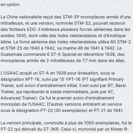
en option.
d9pouces
: cette fois, c'est le Brésil et Singapour qui mettent le site
par terre
La Chine nationaliste reçut des STM-2P monoplaces armés d'une
jericho
: Ah ben je peux te confirmer que j'étais resté dans le filtre…
mitrailleuse, et une version, nommée STM-S2, pouvait recevoir
des flotteurs EDO. Il intéressa plusieurs forces aériennes dans les
années 1930, dont celle des Indes néerlandaises et d'Amérique
d9pouces
: Désolé ! Mon filtrage a été un peu trop violent
latine. La force aérienne des Indes néerlandaises utilisa 60 STM-2
manifestement
et STM-2S de 1940 à 1942, sa marine 48 de 1941 à 1942. Le
tout voir
Guatemala commanda 6 ST-A Special en décembre 1938, des
monoplaces armés de 2 mitrailleuses de 7.7 mm dans les ailes.
L'USAAC acquit un ST-A en 1939 pour évaluation, sous la
désignation XPT-16, suivi par 15 YPT-16 (PT signifiant Primary
Trainer, soit avion d'entraînement initial. Il est suivi par BT, Basic
Trainer, qui représente le stade intermédiaire, puis par AT,
Advanced Trainer). Ce fut le premier avion d'entraînement
monoplan de l'USAAC. D'autres versions entrèrent en service
sous la désignation PT-20 (30 exemplaires) et PT-21 de 1941.
La version principale, construite à plus de 1000 exemplaires, fut le
PT-22 qui dérivait du ST-3KR. Celui-ci, motorisé par un Kinner R-