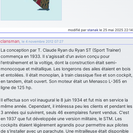
d9pouces
: Joyeux Noël à tous !
d9pouces
: mais tu peux tenter l'un des rares lycées militaires
comme le Prytanée dans la Sarthe, ça ne peut pas faire de mal !
modifié par
stanak
le 25 mai 2025 22:14
d9pouces
: C'est plutôt après le lycée, voire après une prépa
scientifique, tu as donc encore un peu de temps devant toi
clansman
,
le 4 novembre 2012 07:27
yaellerigolow
: bonjour a tous je suis un élève de première
La conception par T. Claude Ryan du Ryan ST (Sport Trainer)
passionnée par l'aviation militaire , pourrais je savoir que faire après
commença en 1933. Il s'agissait d'un avion conçu pour
le lycée pour s'orienter et pouvoir devenir officier de l'armée de l'air?
l'entraînement et la voltige, dont la construction était semi-
d9pouces
: lesquels, par exemple ?
monocoque et métallique. Les longerons des ailes étaient en bois
et entoilées. Il était monoplan, à train classique fixe et son cockpit,
mahmoud
: bonsoir, très instructif ce site .mais nous aimerions avoir
en tandem, était ouvert. Son moteur était un Menasco L-365 en
les photo des anciens appareils de l'armée de l'air de la haute -volta
ligne de 125 hp.
d9pouces
: Ça me casse quand même bien les pieds, j’avoue
Il effectua son vol inaugural le 8 juin 1934 et fut mis en service la
jericho
: Pour moi tout est à nouveau OK dirait-on… Merci à toi.
même année. Cependant, il intéressa peu les clients et pendant les
d9pouces
: En espérant n’avoir coupé les accessoires de personne
3 années qui suivirent, seuls 46 exemplaires furent vendus. C'est
au passage !
en 1937 que fut développée une version militaire, le STM. Les
cockpits étaient légèrement agrandis pour permettre aux pilotes
d9pouces
: j'ai trouvé un palliatif un peu violent, mais ça devrait aller
un peu mieux
de s'installer avec un parachute. Une mitrailleuse était disponible