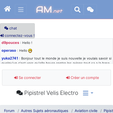
AM
.net
chat
connectez-vous !
d9pouces
: Hello !
operaso
: Hello
yuka2741
: Bonjour tout le monde je suis nouvelle je voulais savoir si
quelqu'un c'est vers qu'elle heure rentre les avions tout sa a la base
105 svp
d9pouces
: désolé pour les quelques blocages du site ces derniers
Se connecter
Créer un compte
jours : je teste des méthodes contre le spam et les bots trop nocifs
d9pouces
: Merci ! Un souvenir de la Ferté-Alais !
Pipistrel Velis Electro
paxwax
: Super, la nouvelle bannière
d9pouces
: je suis un avion@,._,+ > lesquels ? je ne suis pas sûr de
comprendre
Forum
Autres Sujets aéronautiques
Aviation civile
Pipist