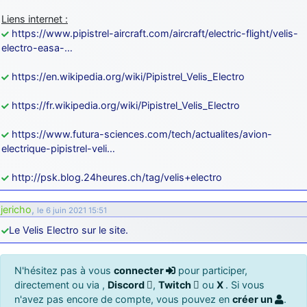
Liens internet :
https://www.pipistrel-aircraft.com/aircraft/electric-flight/velis-
electro-easa-…
https://en.wikipedia.org/wiki/Pipistrel_Velis_Electro
https://fr.wikipedia.org/wiki/Pipistrel_Velis_Electro
https://www.futura-sciences.com/tech/actualites/avion-
electrique-pipistrel-veli…
http://psk.blog.24heures.ch/tag/velis+electro
jericho
,
le 6 juin 2021 15:51
Le Velis Electro sur le site.
N'hésitez pas à vous
connecter
pour participer,
directement ou via ,
Discord
,
Twitch
ou
X
. Si vous
n'avez pas encore de compte, vous pouvez en
créer un
.