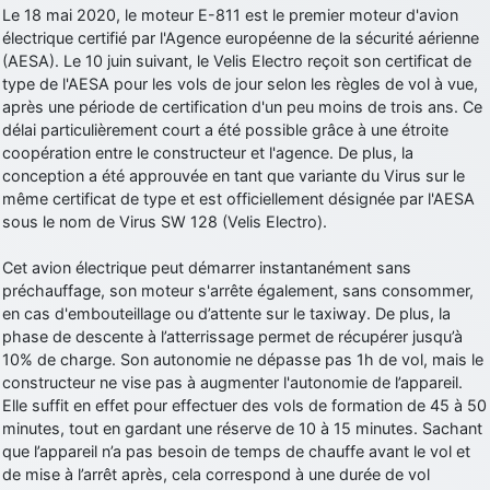
Le 18 mai 2020, le moteur E-811 est le premier moteur d'avion
d9pouces
: cette fois, c'est le Brésil et Singapour qui mettent le site
électrique certifié par l'Agence européenne de la sécurité aérienne
par terre
(AESA). Le 10 juin suivant, le Velis Electro reçoit son certificat de
jericho
: Ah ben je peux te confirmer que j'étais resté dans le filtre…
type de l'AESA pour les vols de jour selon les règles de vol à vue,
après une période de certification d'un peu moins de trois ans. Ce
délai particulièrement court a été possible grâce à une étroite
d9pouces
: Désolé ! Mon filtrage a été un peu trop violent
coopération entre le constructeur et l'agence. De plus, la
manifestement
conception a été approuvée en tant que variante du Virus sur le
tout voir
même certificat de type et est officiellement désignée par l'AESA
sous le nom de Virus SW 128 (Velis Electro).
Cet avion électrique peut démarrer instantanément sans
préchauffage, son moteur s'arrête également, sans consommer,
en cas d'embouteillage ou d’attente sur le taxiway. De plus, la
phase de descente à l’atterrissage permet de récupérer jusqu’à
10% de charge. Son autonomie ne dépasse pas 1h de vol, mais le
constructeur ne vise pas à augmenter l'autonomie de l’appareil.
Elle suffit en effet pour effectuer des vols de formation de 45 à 50
minutes, tout en gardant une réserve de 10 à 15 minutes. Sachant
que l’appareil n’a pas besoin de temps de chauffe avant le vol et
de mise à l’arrêt après, cela correspond à une durée de vol