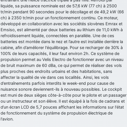
liquide, sa puissance nominale est de 57,6 kW (77 ch) à 2500
d9pouces
: Joyeux Noël à tous !
tr/min pendant 90 secondes pour le décollage et de 49,2 kW (66
d9pouces
: mais tu peux tenter l'un des rares lycées militaires
ch) à 2350 tr/min pour un fonctionnement continu. Ce moteur,
comme le Prytanée dans la Sarthe, ça ne peut pas faire de mal !
développé en collaboration avec les sociétés slovènes Emrax et
Emsiso, est alimenté par deux batteries au lithium de 11,0 kWh à
d9pouces
: C'est plutôt après le lycée, voire après une prépa
refroidissement liquide, connectées en parallèle. Une de ces
scientifique, tu as donc encore un peu de temps devant toi
batteries est montée dans le nez et l’autre est installée derrière la
yaellerigolow
: bonjour a tous je suis un élève de première
cabine, afin d’améliorer l'équilibrage. Pour se recharger de 30% à
passionnée par l'aviation militaire , pourrais je savoir que faire après
100% de leurs capacités, il leur faut environ 2h. Ce système de
le lycée pour s'orienter et pouvoir devenir officier de l'armée de l'air?
propulsion permet au Velis Electro de fonctionner avec un niveau
d9pouces
: lesquels, par exemple ?
de bruit maximum de 60 dBa, ce qui permet de réaliser des vols
plus proches des endroits urbains et des habitations, sans
mahmoud
: bonsoir, très instructif ce site .mais nous aimerions avoir
affecter la qualité de vie dans ces localités. Ainsi, les vols
les photo des anciens appareils de l'armée de l'air de la haute -volta
d’entraînements parfois interdits le week-end pour cause de
d9pouces
: Ça me casse quand même bien les pieds, j’avoue
nuisance sonore deviennent-ils à nouveau possibles. Le cockpit
est muni de deux sièges côte-à-côte pour le pilote et un passager
jericho
: Pour moi tout est à nouveau OK dirait-on… Merci à toi.
ou un instructeur et son élève. Il est équipé à la fois de cadrans et
d9pouces
: En espérant n’avoir coupé les accessoires de personne
d’un écran LCD de 5,7 pouces affichant les informations sur l'état
au passage !
de fonctionnement du système de propulsion électrique de
l'avion.
d9pouces
: j'ai trouvé un palliatif un peu violent, mais ça devrait aller
un peu mieux