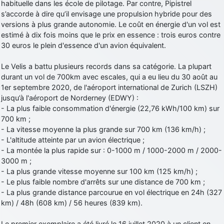
habituelle dans les école de pilotage. Par contre, Pipistrel
s’accorde à dire qu’il envisage une propulsion hybride pour des
versions à plus grande autonomie. Le coût en énergie d'un vol est
estimé à dix fois moins que le prix en essence : trois euros contre
30 euros le plein d'essence d'un avion équivalent.
Le Velis a battu plusieurs records dans sa catégorie. La plupart
durant un vol de 700km avec escales, qui a eu lieu du 30 août au
1er septembre 2020, de l'aéroport international de Zurich (LSZH)
jusqu’à l'aéroport de Norderney (EDWY) :
- La plus faible consommation d'énergie (22,76 kWh/100 km) sur
700 km ;
- La vitesse moyenne la plus grande sur 700 km (136 km/h) ;
- L'altitude atteinte par un avion électrique ;
- La montée la plus rapide sur : 0-1000 m / 1000-2000 m / 2000-
3000 m ;
- La plus grande vitesse moyenne sur 100 km (125 km/h) ;
- Le plus faible nombre d'arrêts sur une distance de 700 km ;
- La plus grande distance parcourue en vol électrique en 24h (327
km) / 48h (608 km) / 56 heures (839 km).
Le premier exemplaire a été livré le 16 juillet 2020 à un client en