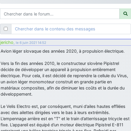
d9pouces
: ouakamois > si tu parles du sujet sur l'Armée de l'Air,
bien sûr que oui !
je suis un avion@,._,+
: Bonjour je viens d'arriver il y a quelques
moi et quelques avions n'ont pas les mêmes noms qu'aujourd'hui
Chercher dans le contenu des messages
ouakamois
: Bonjourà toutes et à tous.en espérantque ces
quelques images du Pays Basque vous auront plu ; Agur…
jericho
,
le 6 juin 2021 14:52
d9pouces
: Je me rattraperai à la Ferté samedi
Avion léger slovaque des années 2020, à propulsion électrique.
d9pouces
: Malheureusement non
un peu trop loin pour moi !
Vers la fin des années 2010, le constructeur slovène Pipistrel
fox_50
: Bonjour, certains parmis vous étaient-ils présent au
décide de développer un appareil à propulsion entièrement
meeting de Lann Bihoué de 2026 ?
électrique. Pour cela, il est décidé de reprendre la cellule du Virus,
cachée dans les pins
: Coucou et excellente année 2026 à tous et
un avion léger monomoteur construit en grande partie en
au site!
matériaux composites, afin de diminuer les coûts et la durée du
développement.
jericho
: Bonne année et tous mes meilleurs voeux à tous pour
2026 !
Le Velis Electro est, par conséquent, muni d’ailes hautes effilées
little boy
: je vous souhaite un bon réveillon pour cette nouvelle
avec des ailettes dirigées vers le bas à leurs extrémités.
année!
L’empennage arrière est en "T" et le train d’atterrissage tricycle est
jericho
fixe. L’appareil est équipé d’un moteur électrique Pipistrel E-811
: Merci D9pouces, à mon tour de souhaiter un Joyeux Noël
et de bonnes fêtes de fin d'année.
entrainant une hélice tractrice tripale à pas fixe. Refroidi par