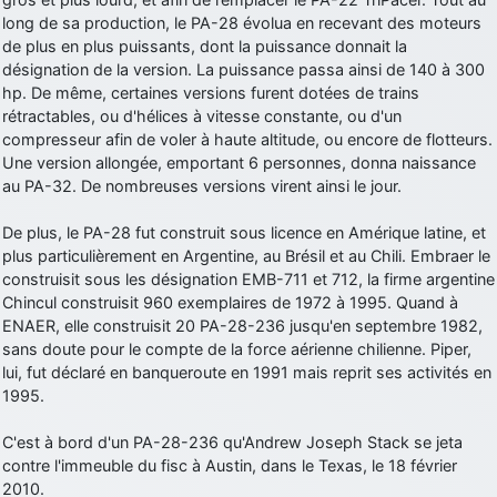
long de sa production, le PA-28 évolua en recevant des moteurs
d9pouces
: Joyeux Noël à tous !
de plus en plus puissants, dont la puissance donnait la
d9pouces
: mais tu peux tenter l'un des rares lycées militaires
désignation de la version. La puissance passa ainsi de 140 à 300
comme le Prytanée dans la Sarthe, ça ne peut pas faire de mal !
hp. De même, certaines versions furent dotées de trains
rétractables, ou d'hélices à vitesse constante, ou d'un
d9pouces
: C'est plutôt après le lycée, voire après une prépa
compresseur afin de voler à haute altitude, ou encore de flotteurs.
scientifique, tu as donc encore un peu de temps devant toi
Une version allongée, emportant 6 personnes, donna naissance
yaellerigolow
: bonjour a tous je suis un élève de première
au PA-32. De nombreuses versions virent ainsi le jour.
passionnée par l'aviation militaire , pourrais je savoir que faire après
le lycée pour s'orienter et pouvoir devenir officier de l'armée de l'air?
De plus, le PA-28 fut construit sous licence en Amérique latine, et
d9pouces
: lesquels, par exemple ?
plus particulièrement en Argentine, au Brésil et au Chili. Embraer le
construisit sous les désignation EMB-711 et 712, la firme argentine
mahmoud
: bonsoir, très instructif ce site .mais nous aimerions avoir
Chincul construisit 960 exemplaires de 1972 à 1995. Quand à
les photo des anciens appareils de l'armée de l'air de la haute -volta
ENAER, elle construisit 20 PA-28-236 jusqu'en septembre 1982,
d9pouces
: Ça me casse quand même bien les pieds, j’avoue
sans doute pour le compte de la force aérienne chilienne. Piper,
lui, fut déclaré en banqueroute en 1991 mais reprit ses activités en
jericho
: Pour moi tout est à nouveau OK dirait-on… Merci à toi.
1995.
d9pouces
: En espérant n’avoir coupé les accessoires de personne
au passage !
C'est à bord d'un PA-28-236 qu'Andrew Joseph Stack se jeta
contre l'immeuble du fisc à Austin, dans le Texas, le 18 février
d9pouces
: j'ai trouvé un palliatif un peu violent, mais ça devrait aller
2010.
un peu mieux