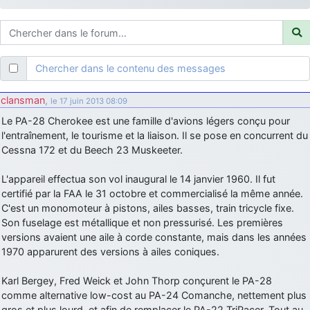
d9pouces
: ouakamois > si tu parles du sujet sur l'Armée de l'Air,
bien sûr que oui !
je suis un avion@,._,+
: Bonjour je viens d'arriver il y a quelques
moi et quelques avions n'ont pas les mêmes noms qu'aujourd'hui
Chercher dans le contenu des messages
ouakamois
: Bonjourà toutes et à tous.en espérantque ces
quelques images du Pays Basque vous auront plu ; Agur…
clansman
,
le 17 juin 2013 08:09
d9pouces
: Je me rattraperai à la Ferté samedi
Le PA-28 Cherokee est une famille d'avions légers conçu pour
d9pouces
l'entraînement, le tourisme et la liaison. Il se pose en concurrent du
: Malheureusement non
un peu trop loin pour moi !
Cessna 172 et du Beech 23 Muskeeter.
fox_50
: Bonjour, certains parmis vous étaient-ils présent au
meeting de Lann Bihoué de 2026 ?
L'appareil effectua son vol inaugural le 14 janvier 1960. Il fut
cachée dans les pins
: Coucou et excellente année 2026 à tous et
certifié par la FAA le 31 octobre et commercialisé la même année.
au site!
C'est un monomoteur à pistons, ailes basses, train tricycle fixe.
Son fuselage est métallique et non pressurisé. Les premières
jericho
: Bonne année et tous mes meilleurs voeux à tous pour
versions avaient une aile à corde constante, mais dans les années
2026 !
1970 apparurent des versions à ailes coniques.
little boy
: je vous souhaite un bon réveillon pour cette nouvelle
année!
Karl Bergey, Fred Weick et John Thorp conçurent le PA-28
jericho
comme alternative low-cost au PA-24 Comanche, nettement plus
: Merci D9pouces, à mon tour de souhaiter un Joyeux Noël
et de bonnes fêtes de fin d'année.
gros et plus lourd, et afin de remplacer le PA-22 TriPacer. Tout au