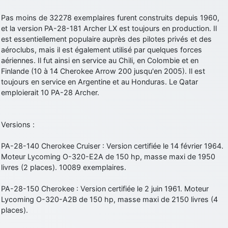
d9pouces
: cette fois, c'est le Brésil et Singapour qui mettent le site
Pas moins de 32278 exemplaires furent construits depuis 1960,
par terre
et la version PA-28-181 Archer LX est toujours en production. Il
jericho
: Ah ben je peux te confirmer que j'étais resté dans le filtre…
est essentiellement populaire auprès des pilotes privés et des
aéroclubs, mais il est également utilisé par quelques forces
aériennes. Il fut ainsi en service au Chili, en Colombie et en
d9pouces
: Désolé ! Mon filtrage a été un peu trop violent
Finlande (10 à 14 Cherokee Arrow 200 jusqu'en 2005). Il est
manifestement
toujours en service en Argentine et au Honduras. Le Qatar
tout voir
emploierait 10 PA-28 Archer.
Versions :
PA-28-140 Cherokee Cruiser : Version certifiée le 14 février 1964.
Moteur Lycoming O-320-E2A de 150 hp, masse maxi de 1950
livres (2 places). 10089 exemplaires.
PA-28-150 Cherokee : Version certifiée le 2 juin 1961. Moteur
Lycoming O-320-A2B de 150 hp, masse maxi de 2150 livres (4
places).