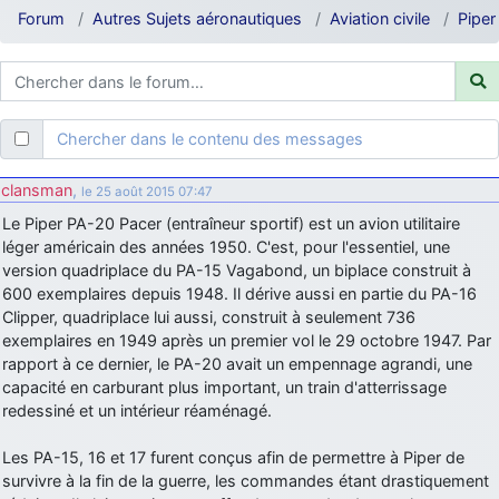
d9pouces
: ouakamois > si tu parles du sujet sur l'Armée de l'Air,
Forum
Autres Sujets aéronautiques
Aviation civile
Piper
bien sûr que oui !
je suis un avion@,._,+
: Bonjour je viens d'arriver il y a quelques
moi et quelques avions n'ont pas les mêmes noms qu'aujourd'hui
ouakamois
: Bonjourà toutes et à tous.en espérantque ces
Chercher dans le contenu des messages
quelques images du Pays Basque vous auront plu ; Agur…
d9pouces
: Je me rattraperai à la Ferté samedi
clansman
,
le 25 août 2015 07:47
d9pouces
: Malheureusement non
un peu trop loin pour moi !
Le Piper PA-20 Pacer (entraîneur sportif) est un avion utilitaire
léger américain des années 1950. C'est, pour l'essentiel, une
fox_50
: Bonjour, certains parmis vous étaient-ils présent au
version quadriplace du PA-15 Vagabond, un biplace construit à
meeting de Lann Bihoué de 2026 ?
600 exemplaires depuis 1948. Il dérive aussi en partie du PA-16
cachée dans les pins
: Coucou et excellente année 2026 à tous et
Clipper, quadriplace lui aussi, construit à seulement 736
au site!
exemplaires en 1949 après un premier vol le 29 octobre 1947. Par
jericho
rapport à ce dernier, le PA-20 avait un empennage agrandi, une
: Bonne année et tous mes meilleurs voeux à tous pour
2026 !
capacité en carburant plus important, un train d'atterrissage
redessiné et un intérieur réaménagé.
little boy
: je vous souhaite un bon réveillon pour cette nouvelle
année!
Les PA-15, 16 et 17 furent conçus afin de permettre à Piper de
jericho
: Merci D9pouces, à mon tour de souhaiter un Joyeux Noël
survivre à la fin de la guerre, les commandes étant drastiquement
et de bonnes fêtes de fin d'année.