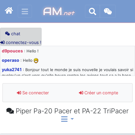
AM
.net
chat
connectez-vous !
d9pouces
: Hello !
operaso
: Hello
yuka2741
: Bonjour tout le monde je suis nouvelle je voulais savoir si
quelqu'un c'est vers qu'elle heure rentre les avions tout sa a la base
105 svp
d9pouces
: désolé pour les quelques blocages du site ces derniers
Se connecter
Créer un compte
jours : je teste des méthodes contre le spam et les bots trop nocifs
d9pouces
: Merci ! Un souvenir de la Ferté-Alais !
Piper Pa-20 Pacer et PA-22 TriPacer
paxwax
: Super, la nouvelle bannière
d9pouces
: je suis un avion@,._,+ > lesquels ? je ne suis pas sûr de
comprendre