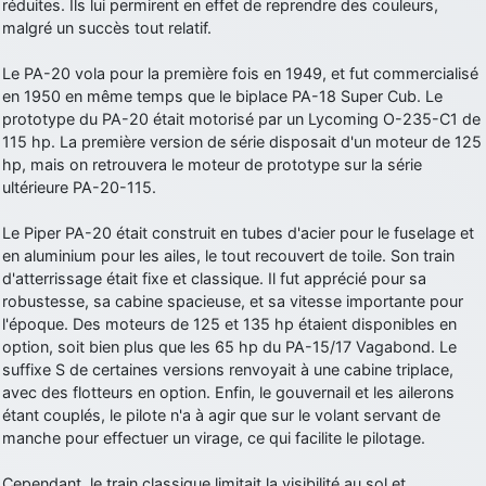
réduites. Ils lui permirent en effet de reprendre des couleurs,
malgré un succès tout relatif.
d9pouces
: Joyeux Noël à tous !
d9pouces
: mais tu peux tenter l'un des rares lycées militaires
Le PA-20 vola pour la première fois en 1949, et fut commercialisé
comme le Prytanée dans la Sarthe, ça ne peut pas faire de mal !
en 1950 en même temps que le biplace PA-18 Super Cub. Le
d9pouces
prototype du PA-20 était motorisé par un Lycoming O-235-C1 de
: C'est plutôt après le lycée, voire après une prépa
scientifique, tu as donc encore un peu de temps devant toi
115 hp. La première version de série disposait d'un moteur de 125
hp, mais on retrouvera le moteur de prototype sur la série
yaellerigolow
: bonjour a tous je suis un élève de première
ultérieure PA-20-115.
passionnée par l'aviation militaire , pourrais je savoir que faire après
le lycée pour s'orienter et pouvoir devenir officier de l'armée de l'air?
Le Piper PA-20 était construit en tubes d'acier pour le fuselage et
d9pouces
: lesquels, par exemple ?
en aluminium pour les ailes, le tout recouvert de toile. Son train
d'atterrissage était fixe et classique. Il fut apprécié pour sa
mahmoud
: bonsoir, très instructif ce site .mais nous aimerions avoir
robustesse, sa cabine spacieuse, et sa vitesse importante pour
les photo des anciens appareils de l'armée de l'air de la haute -volta
l'époque. Des moteurs de 125 et 135 hp étaient disponibles en
d9pouces
: Ça me casse quand même bien les pieds, j’avoue
option, soit bien plus que les 65 hp du PA-15/17 Vagabond. Le
jericho
suffixe S de certaines versions renvoyait à une cabine triplace,
: Pour moi tout est à nouveau OK dirait-on… Merci à toi.
avec des flotteurs en option. Enfin, le gouvernail et les ailerons
d9pouces
: En espérant n’avoir coupé les accessoires de personne
étant couplés, le pilote n'a à agir que sur le volant servant de
au passage !
manche pour effectuer un virage, ce qui facilite le pilotage.
d9pouces
: j'ai trouvé un palliatif un peu violent, mais ça devrait aller
un peu mieux
Cependant, le train classique limitait la visibilité au sol et