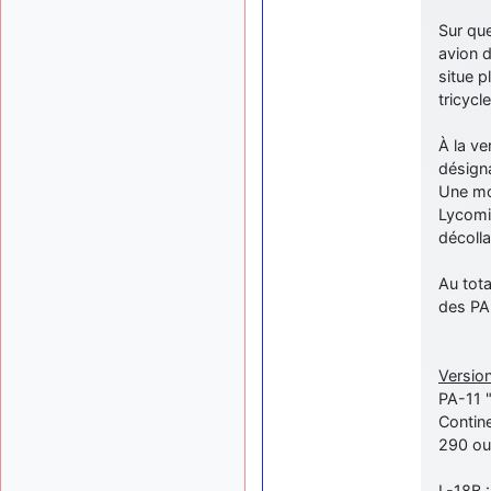
Sur que
avion d
situe p
tricycl
À la ve
désign
Une mo
Lycomi
décolla
Au tota
des PA
Version
PA-11 
Contin
290 ou
L-18B 