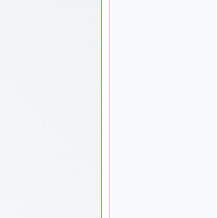
tu peux tenter l'un des
rares lycées militaires
comme le Prytanée dans la
Sarthe, ça ne peut pas faire
de mal !
d9pouces
: C'est
il y a 8 mois
plutôt après le lycée, voire
après une prépa
scientifique, tu as donc
encore un peu de temps
devant toi
yaellerigolow
il y a 8 mois,
: bonjour a tous je
1 semaine
suis un élève de première
passionnée par l'aviation
militaire , pourrais je savoir
que faire après le lycée
pour s'orienter et pouvoir
devenir officier de l'armée
de l'air?
d9pouces
il y a 8 mois,
: lesquels, par
4 semaines