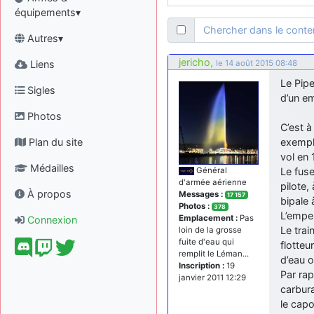
équipements▾
Chercher dans le cont
Autres▾
jericho
,
Liens
le 14 août 2015 08:48
Le Pipe
Sigles
d’un em
Photos
C’est à
Plan du site
exempl
vol en 
Médailles
Le fuse
Général
d'armée aérienne
pilote,
À propos
Messages :
17 157
bipale 
Photos :
378
L’empe
Emplacement :
Pas
Connexion
Le trai
loin de la grosse
fuite d'eau qui
flotteu
remplit le Léman...
d’eau o
Inscription :
19
Par rap
janvier 2011 12:29
carbura
le cap