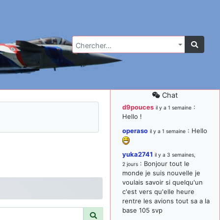
Chercher…
Chat
d9pouces
:
il y a 1 semaine
Hello !
operaso
: Hello
il y a 1 semaine
yuka2741
il y a 3 semaines,
: Bonjour tout le
2 jours
monde je suis nouvelle je
voulais savoir si quelqu'un
c'est vers qu'elle heure
rentre les avions tout sa a la
base 105 svp