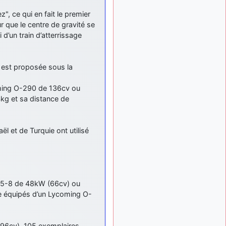
: Bonjour je
2 mois, 1 semaine
", ce qui en fait le premier
viens d'arriver il y a
quelques moi et quelques
r que le centre de gravité se
avions n'ont pas les mêmes
d’un train d’atterrissage
noms qu'aujourd'hui
ouakamois
il y a 2 mois,
e est proposée sous la
: Bonjourà toutes
2 semaines
et à tous.en espérantque
ces quelques images du
ming O-290 de 136cv ou
Pays Basque vous auront
g et sa distance de
plu ; Agur…
d9pouces
il y a 2 mois,
: Je me rattraperai
ël et de Turquie ont utilisé
2 semaines
à la Ferté samedi
d9pouces
il y a 2 mois,
:
2 semaines
Malheureusement non
un
peu trop loin pour moi !
A65-8 de 48kW (66cv) ou
re équipés d’un Lycoming O-
fox_50
:
il y a 2 mois, 2 semaines
Bonjour, certains parmis
vous étaient-ils présent au
(96cv). 105 exemplaires