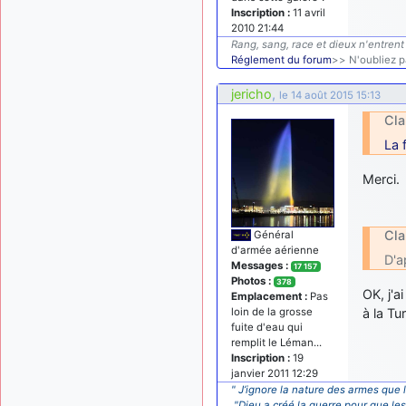
Inscription :
11 avril
2010 21:44
Rang, sang, race et dieux n'entrent 
Réglement du forum
>> N'oubliez pa
jericho
,
le 14 août 2015 15:13
Cla
La 
Merci.
Cla
Général
d'armée aérienne
D'a
Messages :
17 157
Photos :
378
OK, j'a
Emplacement :
Pas
loin de la grosse
à la Tu
fuite d'eau qui
remplit le Léman...
Inscription :
19
janvier 2011 12:29
" J’ignore la nature des armes que l
"Dieu a créé la guerre pour que le