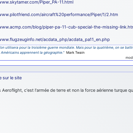
/www.skytamer.com/Piper_PA-11.html
/www.pilotfriend.com/aircraft%20performance/Piper/1/2.htm
/www.acmp.com/blog/piper-pa-11-cub-special-the-missing-link.ht
/www.flugzeuginfo.net/acdata_php/acdata_pa11_en.php
’on utilisera pour la troisième guerre mondiale. Mais pour la quatrième, on se battr
s Américains apprennent la géographie."
Mark Twain
modi
e sur le site
 Aeroflight, c'est l'armée de terre et non la force aérienne turque qu