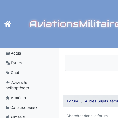
AviationsMilitair
Actus
Forum
Chat
Avions &
hélicoptères▾
Armées▾
Forum
Autres Sujets aéro
Constructeurs▾
Armes &