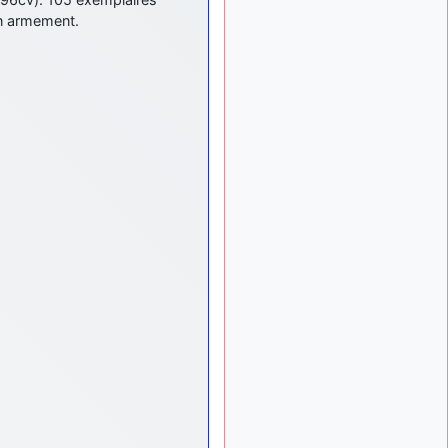
meeting de Lann Bihoué de
2026 ?
en armement.
cachée dans les pins
il y a
: Coucou et
6 mois, 3 semaines
excellente année 2026 à
tous et au site!
jericho
: Bonne
il y a 7 mois
année et tous mes meilleurs
voeux à tous pour 2026 !
little boy
: je vous
il y a 7 mois
souhaite un bon réveillon
pour cette nouvelle année!
jericho
:
il y a 7 mois, 1 semaine
Merci D9pouces, à mon tour
de souhaiter un Joyeux
Noël et de bonnes fêtes de
fin d'année.
d9pouces
il y a 7 mois,
: Joyeux Noël à
1 semaine
tous !
d9pouces
: mais
il y a 8 mois