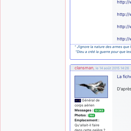
http:/
http:/
http:/
http:/
" J’ignore la nature des armes que l
"Dieu a créé la guerre pour que le
clansman
,
le 14 août 2015 14:26
La fich
D'après
Général de
corps aérien
Messages :
13 243
Photos :
744
Emplacement :
Qu'allait-il faire
dans cette galère ?