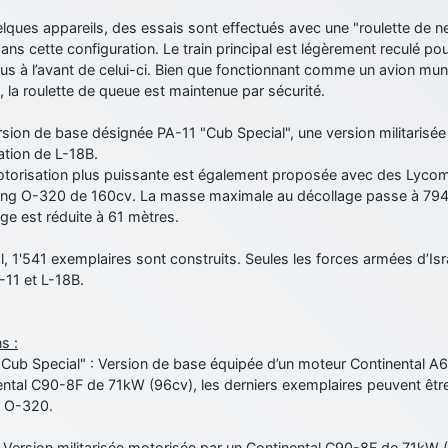
lques appareils, des essais sont effectués avec une "roulette de nez
ans cette configuration. Le train principal est légèrement reculé pou
lus à l’avant de celui-ci. Bien que fonctionnant comme un avion muni 
e, la roulette de queue est maintenue par sécurité.
rsion de base désignée PA-11 "Cub Special", une version militarisé
ation de L-18B.
torisation plus puissante est également proposée avec des Lyco
ng O-320 de 160cv. La masse maximale au décollage passe à 794k
ge est réduite à 61 mètres.
l, 1'541 exemplaires sont construits. Seules les forces armées d’Isra
-11 et L-18B.
s :
"Cub Special" : Version de base équipée d’un moteur Continental 
ental C90-8F de 71kW (96cv), les derniers exemplaires peuvent êt
 O-320.
: Version militarisée motorisée par un Continental C90-8F de 71kW 