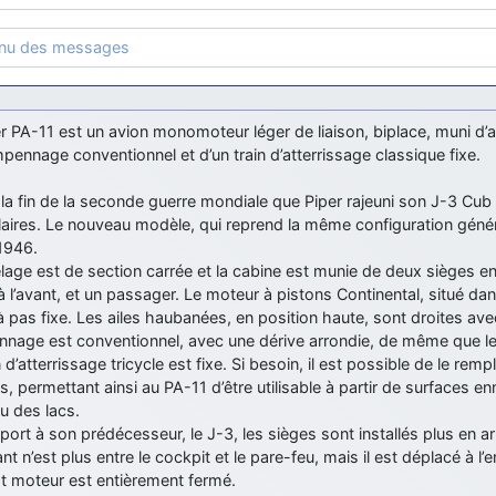
enu des messages
r PA-11 est un avion monomoteur léger de liaison, biplace, muni d’
pennage conventionnel et d’un train d’atterrissage classique fixe.
 la fin de la seconde guerre mondiale que Piper rajeuni son J-3 Cub
aires. Le nouveau modèle, qui reprend la même configuration génér
1946.
lage est de section carrée et la cabine est munie de deux sièges en
 à l’avant, et un passager. Le moteur à pistons Continental, situé da
à pas fixe. Les ailes haubanées, en position haute, sont droites a
nnage est conventionnel, avec une dérive arrondie, de même que les
n d’atterrissage tricycle est fixe. Si besoin, il est possible de le re
rs, permettant ainsi au PA-11 d’être utilisable à partir de surfaces e
u des lacs.
port à son prédécesseur, le J-3, les sièges sont installés plus en arr
nt n’est plus entre le cockpit et le pare-feu, mais il est déplacé à l’
ot moteur est entièrement fermé.