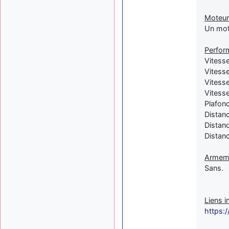
Moteur
Un mot
Perfor
Vitess
Vitesse
Vitesse
Vitess
Plafon
Distan
Distan
Distanc
Armeme
Sans.
Liens i
https:/