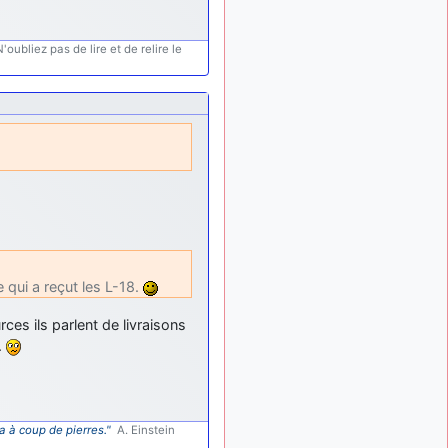
ça devrait aller un peu
mieux
oubliez pas de lire et de relire le
d9pouces
il y a 10 mois,
: cette fois, c'est le
1 semaine
Brésil et Singapour qui
mettent le site par terre
jericho
:
il y a 11 mois, 2 semaines
Ah ben je peux te confirmer
que j'étais resté dans le
filtre…
d9pouces
il y a 11 mois,
: Désolé ! Mon
2 semaines
filtrage a été un peu trop
e qui a reçut les L-18.
violent manifestement
tout voir
ces ils parlent de livraisons
.
a à coup de pierres."
A. Einstein