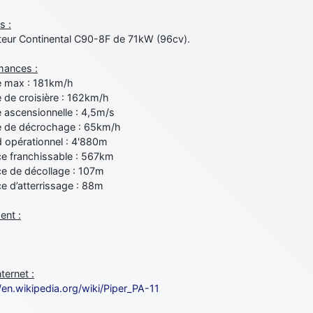
s :
eur Continental C90-8F de 71kW (96cv).
mances :
e max : 181km/h
 de croisière : 162km/h
 ascensionnelle : 4,5m/s
e de décrochage : 65km/h
d opérationnel : 4'880m
ce franchissable : 567km
ce de décollage : 107m
e d’atterrissage : 88m
nt :
nternet :
/en.wikipedia.org/wiki/Piper_PA-11