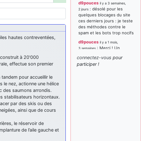
d9pouces
il y a 3 semaines,
: désolé pour les
2 jours
quelques blocages du site
ces derniers jours : je teste
des méthodes contre le
spam et les bots trop nocifs
ailes hautes contreventées,
d9pouces
il y a 1 mois,
: Merci ! Un
3 semaines
souvenir de la Ferté-Alais !
 construit à 20'000
connectez-vous
pour
paxwax
:
ale, effectue son premier
participer !
il y a 1 mois, 3 semaines
Super, la nouvelle bannière
 tandem pour accueillir le
d9pouces
il y a 2 mois,
ns le nez, actionne une hélice
: je suis un
1 semaine
avion@,._,+ > lesquels ? je
vec des saumons arrondis.
ne suis pas sûr de
 stabilisateurs horizontaux.
comprendre
mplacer par des skis ou des
nneigées, ainsi que de cours
d9pouces
il y a 2 mois,
: ouakamois > si tu
1 semaine
parles du sujet sur l'Armée
ières, le réservoir de
de l'Air, bien sûr que oui !
emplanture de l’aile gauche et
je suis un avion@,._,+
il y a