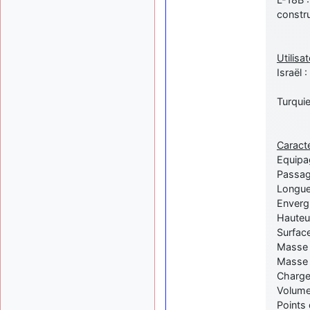
constru
Utilisat
Israël 
Turquie
Caracté
Equipag
Passag
Longue
Enverg
Hauteu
Surface
Masse 
Masse 
Charge 
Volume
Points 