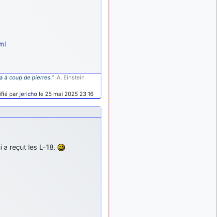
exemple ?
mahmoud
:
il y a 9 mois
bonsoir, très instructif ce
site .mais nous aimerions
ml
avoir les photo des anciens
appareils de l'armée de l'air
de la haute -volta
a à coup de pierres."
A. Einstein
d9pouces
: Ça
il y a 10 mois
me casse quand même bien
fié par
jericho
le 25 mai 2025 23:16
les pieds, j’avoue
jericho
:
il y a 10 mois, 1 semaine
Pour moi tout est à nouveau
OK dirait-on… Merci à toi.
d9pouces
il y a 10 mois,
i a reçut les L-18.
: En espérant
1 semaine
n’avoir coupé les
accessoires de personne au
passage !
d9pouces
il y a 10 mois,
: j'ai trouvé un
1 semaine
palliatif un peu violent, mais