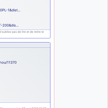
meeting de Lann Bihoué de
2026 ?
20PL-1&dist…
cachée dans les pins
il y a
: Coucou et
6 mois, 3 semaines
excellente année 2026 à
LT-200&dis…
tous et au site!
oubliez pas de lire et de relire le
jericho
: Bonne
il y a 7 mois
année et tous mes meilleurs
voeux à tous pour 2026 !
little boy
il y a 7 mois,
: je vous souhaite
1 semaine
un bon réveillon pour cette
Shou/11370
nouvelle année!
jericho
:
il y a 7 mois, 1 semaine
Merci D9pouces, à mon tour
de souhaiter un Joyeux
Noël et de bonnes fêtes de
fin d'année.
d9pouces
il y a 7 mois,
: Joyeux Noël à
1 semaine
tous !