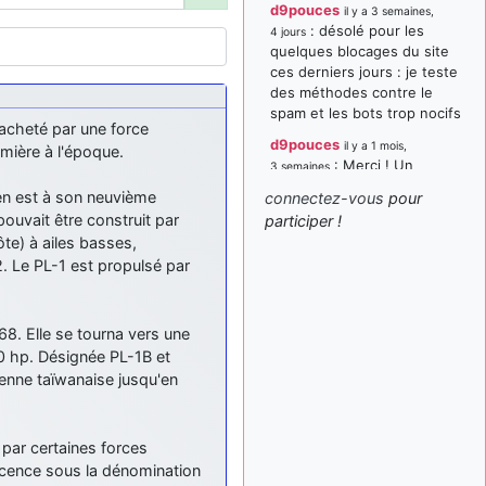
d9pouces
il y a 3 semaines,
: désolé pour les
4 jours
quelques blocages du site
ces derniers jours : je teste
des méthodes contre le
spam et les bots trop nocifs
 acheté par une force
d9pouces
il y a 1 mois,
emière à l'époque.
: Merci ! Un
3 semaines
souvenir de la Ferté-Alais !
 en est à son neuvième
connectez-vous
pour
paxwax
:
pouvait être construit par
participer !
il y a 1 mois, 3 semaines
Super, la nouvelle bannière
te) à ailes basses,
2. Le PL-1 est propulsé par
d9pouces
il y a 2 mois,
: je suis un
1 semaine
avion@,._,+ > lesquels ? je
ne suis pas sûr de
68. Elle se tourna vers une
comprendre
0 hp. Désignée PL-1B et
ienne taïwanaise jusqu'en
d9pouces
il y a 2 mois,
: ouakamois > si tu
1 semaine
parles du sujet sur l'Armée
de l'Air, bien sûr que oui !
é par certaines forces
 licence sous la dénomination
je suis un avion@,._,+
il y a