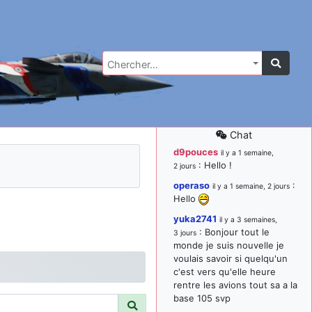
Chercher…
Chat
d9pouces
il y a 1 semaine,
: Hello !
2 jours
operaso
:
il y a 1 semaine, 2 jours
Hello
yuka2741
il y a 3 semaines,
: Bonjour tout le
3 jours
monde je suis nouvelle je
voulais savoir si quelqu'un
c'est vers qu'elle heure
rentre les avions tout sa a la
base 105 svp