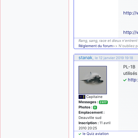
http:/
http:/
Rang, sang, race et dieux n'entrent 
Réglement du forum
>> N'oubliez pa
stanak
,
le 12 janvier 2019 19:18
PL-1B
utilisé
http
Capitaine
Messages :
2 617
Photos :
0
Emplacement :
Deauville sud
Inscription :
11 avril
2010 20:25
le Quiz aviation