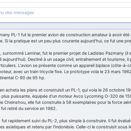
enu des messages
any PL-1 fut le premier avion de construction amateur à avoir été
e. Si la pratique est un peu plus courante aujourd'hui, ce fut une pr
, surnommé Laminar, fut le premier projet de Ladislao Pazmany (il
l aujourd'hui). Destiné à un usage civil, entraînement et tourisme, il 
ticuliers. L'avion se présente comme un appareil biplace (côte-à-cô
eur, avec un train tricycle fixe. Le prototype vola le 23 mars 196
tinental C-90 de 95 hp.
en acheta les plans et construisit un PL-1, qui vola le 26 octobre 19
n plus puissante, équipée d'un moteur Avco Lycoming O-320 de 15
Cheinshou, elle fut construite à 58 exemplaires pour la force aér
l fut retiré du service en 1982.
 fut rapidement suivi du PL-2, plus simple à construire. Il fut évalu
es asiatiques et retenu par l'Indonésie. Celle-ci le construisit sous