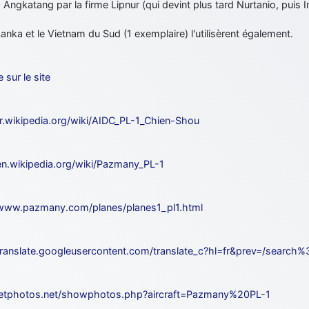
Angkatang par la firme Lipnur (qui devint plus tard Nurtanio, puis
Lanka et le Vietnam du Sud (1 exemplaire) l'utilisèrent également.
e sur le site
/fr.wikipedia.org/wiki/AIDC_PL-1_Chien-Shou
/en.wikipedia.org/wiki/Pazmany_PL-1
/www.pazmany.com/planes/planes1_pl1.html
/translate.googleusercontent.com/translate_c?hl=fr&prev=/search
/jetphotos.net/showphotos.php?aircraft=Pazmany%20PL-1