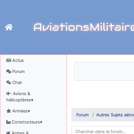
AviationsMilitair
Actus
Forum
Chat
Avions &
hélicoptères▾
Armées▾
Forum
Autres Sujets aéro
Constructeurs▾
Armes &