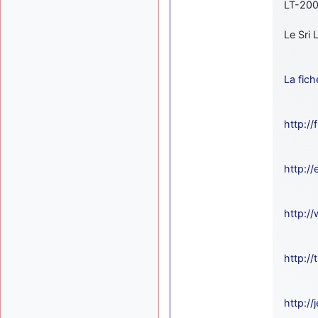
LT-200 
Le Sri 
La fich
http:/
http:/
http:/
http:/
http:/