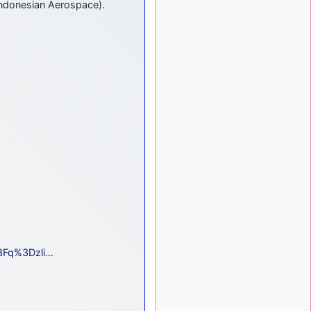
 Indonesian Aerospace).
: Bonjour je
2 mois, 1 semaine
viens d'arriver il y a
quelques moi et quelques
avions n'ont pas les mêmes
noms qu'aujourd'hui
ouakamois
il y a 2 mois,
: Bonjourà toutes
2 semaines
et à tous.en espérantque
ces quelques images du
Pays Basque vous auront
plu ; Agur…
d9pouces
il y a 2 mois,
: Je me rattraperai
2 semaines
à la Ferté samedi
d9pouces
il y a 2 mois,
:
2 semaines
Malheureusement non
un
peu trop loin pour moi !
%3Fq%3Dzli…
fox_50
:
il y a 2 mois, 3 semaines
Bonjour, certains parmis
vous étaient-ils présent au