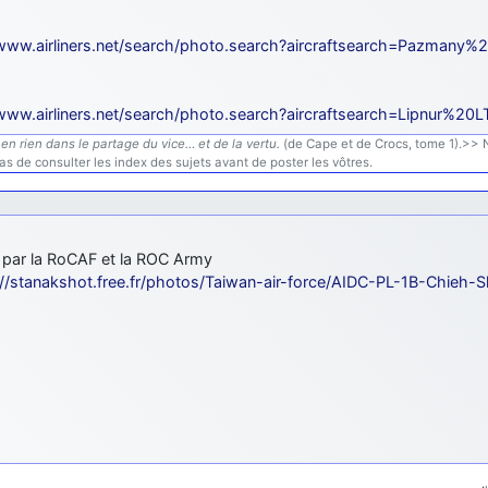
/www.airliners.net/search/photo.search?aircraftsearch=Pazmany%
/www.airliners.net/search/photo.search?aircraftsearch=Lipnur%20
en rien dans le partage du vice… et de la vertu.
(de Cape et de Crocs, tome 1).>> N'
s de consulter les index des sujets avant de poster les vôtres.
s par la RoCAF et la ROC Army
://stanakshot.free.fr/photos/Taiwan-air-force/AIDC-PL-1B-Chieh-