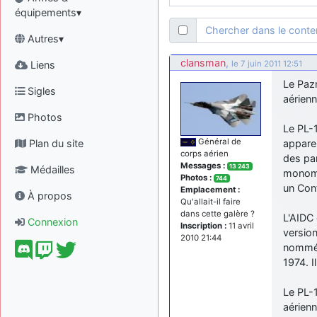
équipements▾
Chercher dans le cont
Autres▾
clansman
,
Liens
le 7 juin 2011 12:51
Le Pazm
Sigles
aérienn
Photos
Le PL-1
Général de
Plan du site
apparei
corps aérien
des par
Messages :
13 243
Médailles
monomot
Photos :
744
un Con
Emplacement :
À propos
Qu'allait-il faire
dans cette galère ?
L'AIDC 
Connexion
Inscription :
11 avril
versio
2010 21:44
nommée 
1974. I
Le PL-1
aérienn