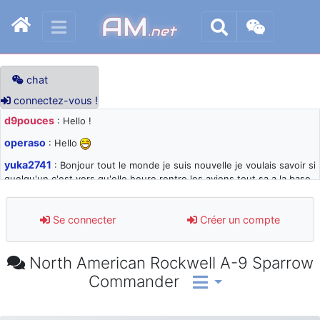
AM
.net
chat
connectez-vous !
d9pouces
: Hello !
operaso
: Hello
yuka2741
: Bonjour tout le monde je suis nouvelle je voulais savoir si
quelqu'un c'est vers qu'elle heure rentre les avions tout sa a la base
105 svp
d9pouces
: désolé pour les quelques blocages du site ces derniers
Se connecter
Créer un compte
jours : je teste des méthodes contre le spam et les bots trop nocifs
d9pouces
: Merci ! Un souvenir de la Ferté-Alais !
North American Rockwell A-9 Sparrow
paxwax
: Super, la nouvelle bannière
Commander
d9pouces
: je suis un avion@,._,+ > lesquels ? je ne suis pas sûr de
comprendre