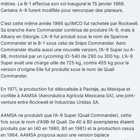
mètres. Le B-1 effectua son vol inaugural le 15 janvier 1966.
Certains A-9 furent modifiés pour remorquer des planeurs.
C'est cette même année 1966 qu'IMCO fut rachetée par Rockwell.
Sa branche Aero Commander continua de produire l'A-9, mais à
Albany en Géorgie. L'A-9 fut produit sous le nom de Sparrow
Commander et le B-1 sous celui de Snipe Commander. Aero
Commander étudia aussi une nouvelle version, l'A-9 Super ou A-
9B, motorisé par un Lycoming IO-540 de 290 ou 300 hp. L'A-9
Super avait une charge utile de 725 kg, contre 455 kg pour la
version d'origine Elle fut produite sous le nom de Quail
Commander.
En 1971, la production fut délocalisée à Pasteje, au Mexique et
confiée à AAMSA (Aeronáutica Agrícola Mexicana SA), une joint-
venture entre Rockwell et Industrias Unidas SA.
AAMSA ne produisit que l'A-9 Super (Quail Commander), cette
fois sous le nom d'A9B-M Quail. De 40 à 80 exemplaires étaient
produits par an (40 en 1980, 80 en 1981) et la production cessa
en 1984. AAMSA proposa aussi une version biplace