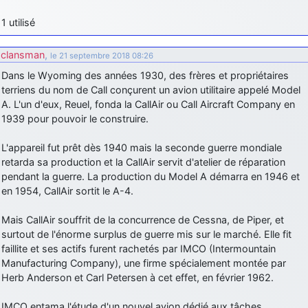
d9pouces
: Joyeux Noël à tous !
1 utilisé
d9pouces
: mais tu peux tenter l'un des rares lycées militaires
comme le Prytanée dans la Sarthe, ça ne peut pas faire de mal !
clansman
,
le 21 septembre 2018 08:26
d9pouces
Dans le Wyoming des années 1930, des frères et propriétaires
: C'est plutôt après le lycée, voire après une prépa
scientifique, tu as donc encore un peu de temps devant toi
terriens du nom de Call conçurent un avion utilitaire appelé Model
A. L'un d'eux, Reuel, fonda la CallAir ou Call Aircraft Company en
yaellerigolow
: bonjour a tous je suis un élève de première
1939 pour pouvoir le construire.
passionnée par l'aviation militaire , pourrais je savoir que faire après
le lycée pour s'orienter et pouvoir devenir officier de l'armée de l'air?
L'appareil fut prêt dès 1940 mais la seconde guerre mondiale
d9pouces
: lesquels, par exemple ?
retarda sa production et la CallAir servit d'atelier de réparation
pendant la guerre. La production du Model A démarra en 1946 et
mahmoud
: bonsoir, très instructif ce site .mais nous aimerions avoir
en 1954, CallAir sortit le A-4.
les photo des anciens appareils de l'armée de l'air de la haute -volta
d9pouces
: Ça me casse quand même bien les pieds, j’avoue
Mais CallAir souffrit de la concurrence de Cessna, de Piper, et
jericho
surtout de l'énorme surplus de guerre mis sur le marché. Elle fit
: Pour moi tout est à nouveau OK dirait-on… Merci à toi.
faillite et ses actifs furent rachetés par IMCO (Intermountain
d9pouces
: En espérant n’avoir coupé les accessoires de personne
Manufacturing Company), une firme spécialement montée par
au passage !
Herb Anderson et Carl Petersen à cet effet, en février 1962.
d9pouces
: j'ai trouvé un palliatif un peu violent, mais ça devrait aller
un peu mieux
IMCO entama l'étude d'un nouvel avion dédié aux tâches