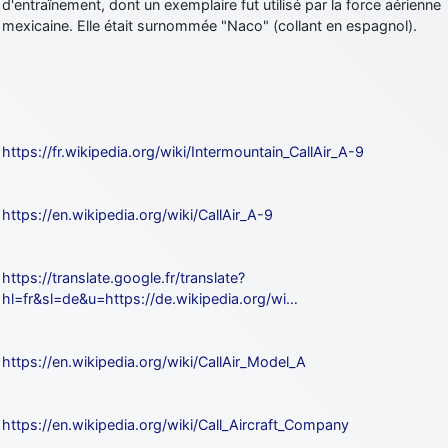
d'entraînement, dont un exemplaire fut utilisé par la force aérienne
mexicaine. Elle était surnommée "Naco" (collant en espagnol).
https://fr.wikipedia.org/wiki/Intermountain_CallAir_A-9
https://en.wikipedia.org/wiki/CallAir_A-9
https://translate.google.fr/translate?
hl=fr&sl=de&u=https://de.wikipedia.org/wi…
https://en.wikipedia.org/wiki/CallAir_Model_A
https://en.wikipedia.org/wiki/Call_Aircraft_Company