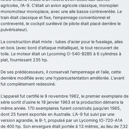
agricoles, l'A-9. C'était un avion agricole classique, monoplan
d9pouces
: cette fois, c'est le Brésil et Singapour qui mettent le site
monomoteur monoplace, avec une aile basse contreventée. Le
par terre
train était classique et fixe, l'empennage conventionnel et
jericho
: Ah ben je peux te confirmer que j'étais resté dans le filtre…
contreventé, le cockpit surélevé (le pilote était placé derrière le
pulvérisateur).
d9pouces
: Désolé ! Mon filtrage a été un peu trop violent
manifestement
La construction était mixte : tubes d'acier pour le fuselage, ailes
en bois (avec bord d'attaque métallique), le tout recouvert de
tout voir
toile. Le moteur était un Lycoming O-540-B2B5 à 6 cylindres à
plat, fournissant 235 hp.
De ses prédécesseurs, il conservait l'empennage et l'aile, cette
dernière modifiée avec une hypersustentation améliorée. L'avant
fut complètement redessiné.
L'appareil fut certifié le 9 novembre 1962, le premier exemplaire de
série sortit d'usine le 18 janvier 1963 et la production démarra la
même année. 170 exemplaires furent construits jusqu'en 1965,
dont 25 furent exportés en Australie. L'A-9 fut suivi par une
version agrandie, le B-1, propulsé par un Lycoming IO-720-A1A
de 400 hp. Son envergure était portée à 13 mètres, au lieu de 7,32