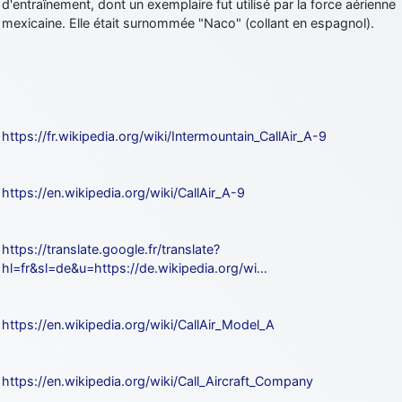
d'entraînement, dont un exemplaire fut utilisé par la force aérienne
mexicaine. Elle était surnommée "Naco" (collant en espagnol).
https://fr.wikipedia.org/wiki/Intermountain_CallAir_A-9
https://en.wikipedia.org/wiki/CallAir_A-9
https://translate.google.fr/translate?
hl=fr&sl=de&u=https://de.wikipedia.org/wi…
https://en.wikipedia.org/wiki/CallAir_Model_A
https://en.wikipedia.org/wiki/Call_Aircraft_Company