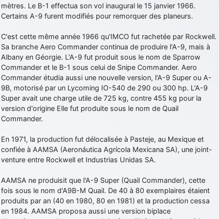
mètres. Le B-1 effectua son vol inaugural le 15 janvier 1966.
Certains A-9 furent modifiés pour remorquer des planeurs.
C'est cette même année 1966 qu'IMCO fut rachetée par Rockwell.
Sa branche Aero Commander continua de produire l'A-9, mais à
Albany en Géorgie. L'A-9 fut produit sous le nom de Sparrow
Commander et le B-1 sous celui de Snipe Commander. Aero
Commander étudia aussi une nouvelle version, l'A-9 Super ou A-
9B, motorisé par un Lycoming IO-540 de 290 ou 300 hp. L'A-9
Super avait une charge utile de 725 kg, contre 455 kg pour la
version d'origine Elle fut produite sous le nom de Quail
Commander.
En 1971, la production fut délocalisée à Pasteje, au Mexique et
confiée à AAMSA (Aeronáutica Agrícola Mexicana SA), une joint-
venture entre Rockwell et Industrias Unidas SA.
AAMSA ne produisit que l'A-9 Super (Quail Commander), cette
fois sous le nom d'A9B-M Quail. De 40 à 80 exemplaires étaient
produits par an (40 en 1980, 80 en 1981) et la production cessa
en 1984. AAMSA proposa aussi une version biplace