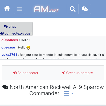
AM
.net
chat
connectez-vous !
d9pouces
: Hello !
operaso
: Hello
yuka2741
: Bonjour tout le monde je suis nouvelle je voulais savoir si
quelqu'un c'est vers qu'elle heure rentre les avions tout sa a la base
105 svp
d9pouces
: désolé pour les quelques blocages du site ces derniers
Se connecter
Créer un compte
jours : je teste des méthodes contre le spam et les bots trop nocifs
d9pouces
: Merci ! Un souvenir de la Ferté-Alais !
North American Rockwell A-9 Sparrow
paxwax
: Super, la nouvelle bannière
Commander
d9pouces
: je suis un avion@,._,+ > lesquels ? je ne suis pas sûr de
comprendre