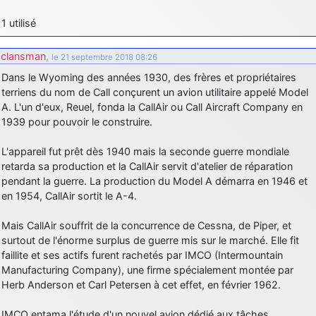
d9pouces
: Joyeux Noël à tous !
1 utilisé
d9pouces
: mais tu peux tenter l'un des rares lycées militaires
comme le Prytanée dans la Sarthe, ça ne peut pas faire de mal !
clansman
,
le 21 septembre 2018 08:26
d9pouces
Dans le Wyoming des années 1930, des frères et propriétaires
: C'est plutôt après le lycée, voire après une prépa
scientifique, tu as donc encore un peu de temps devant toi
terriens du nom de Call conçurent un avion utilitaire appelé Model
A. L'un d'eux, Reuel, fonda la CallAir ou Call Aircraft Company en
yaellerigolow
: bonjour a tous je suis un élève de première
1939 pour pouvoir le construire.
passionnée par l'aviation militaire , pourrais je savoir que faire après
le lycée pour s'orienter et pouvoir devenir officier de l'armée de l'air?
L'appareil fut prêt dès 1940 mais la seconde guerre mondiale
d9pouces
: lesquels, par exemple ?
retarda sa production et la CallAir servit d'atelier de réparation
pendant la guerre. La production du Model A démarra en 1946 et
mahmoud
: bonsoir, très instructif ce site .mais nous aimerions avoir
en 1954, CallAir sortit le A-4.
les photo des anciens appareils de l'armée de l'air de la haute -volta
d9pouces
: Ça me casse quand même bien les pieds, j’avoue
Mais CallAir souffrit de la concurrence de Cessna, de Piper, et
jericho
surtout de l'énorme surplus de guerre mis sur le marché. Elle fit
: Pour moi tout est à nouveau OK dirait-on… Merci à toi.
faillite et ses actifs furent rachetés par IMCO (Intermountain
d9pouces
: En espérant n’avoir coupé les accessoires de personne
Manufacturing Company), une firme spécialement montée par
au passage !
Herb Anderson et Carl Petersen à cet effet, en février 1962.
d9pouces
: j'ai trouvé un palliatif un peu violent, mais ça devrait aller
un peu mieux
IMCO entama l'étude d'un nouvel avion dédié aux tâches