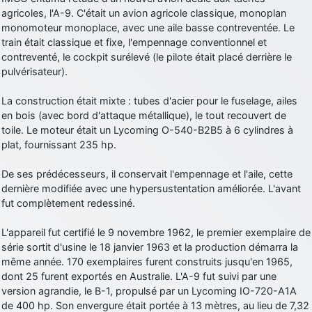
agricoles, l'A-9. C'était un avion agricole classique, monoplan
d9pouces
: cette fois, c'est le Brésil et Singapour qui mettent le site
monomoteur monoplace, avec une aile basse contreventée. Le
par terre
train était classique et fixe, l'empennage conventionnel et
jericho
: Ah ben je peux te confirmer que j'étais resté dans le filtre…
contreventé, le cockpit surélevé (le pilote était placé derrière le
pulvérisateur).
d9pouces
: Désolé ! Mon filtrage a été un peu trop violent
manifestement
La construction était mixte : tubes d'acier pour le fuselage, ailes
en bois (avec bord d'attaque métallique), le tout recouvert de
tout voir
toile. Le moteur était un Lycoming O-540-B2B5 à 6 cylindres à
plat, fournissant 235 hp.
De ses prédécesseurs, il conservait l'empennage et l'aile, cette
dernière modifiée avec une hypersustentation améliorée. L'avant
fut complètement redessiné.
L'appareil fut certifié le 9 novembre 1962, le premier exemplaire de
série sortit d'usine le 18 janvier 1963 et la production démarra la
même année. 170 exemplaires furent construits jusqu'en 1965,
dont 25 furent exportés en Australie. L'A-9 fut suivi par une
version agrandie, le B-1, propulsé par un Lycoming IO-720-A1A
de 400 hp. Son envergure était portée à 13 mètres, au lieu de 7,32