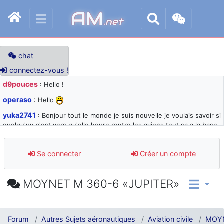
AM
.net
chat
connectez-vous !
d9pouces
: Hello !
operaso
: Hello
yuka2741
: Bonjour tout le monde je suis nouvelle je voulais savoir si
quelqu'un c'est vers qu'elle heure rentre les avions tout sa a la base
105 svp
d9pouces
: désolé pour les quelques blocages du site ces derniers
Se connecter
Créer un compte
jours : je teste des méthodes contre le spam et les bots trop nocifs
d9pouces
: Merci ! Un souvenir de la Ferté-Alais !
MOYNET M 360-6 «JUPITER»
paxwax
: Super, la nouvelle bannière
d9pouces
: je suis un avion@,._,+ > lesquels ? je ne suis pas sûr de
comprendre
Forum
Autres Sujets aéronautiques
Aviation civile
MOYN