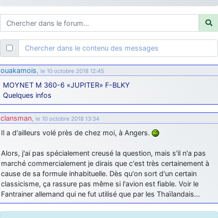
d9pouces
: ouakamois > si tu parles du sujet sur l'Armée de l'Air,
bien sûr que oui !
je suis un avion@,._,+
: Bonjour je viens d'arriver il y a quelques
moi et quelques avions n'ont pas les mêmes noms qu'aujourd'hui
Chercher dans le contenu des messages
ouakamois
: Bonjourà toutes et à tous.en espérantque ces
quelques images du Pays Basque vous auront plu ; Agur…
ouakamois
,
le 10 octobre 2018 12:45
d9pouces
: Je me rattraperai à la Ferté samedi
MOYNET M 360-6 «JUPITER» F-BLKY
d9pouces
Quelques infos
: Malheureusement non
un peu trop loin pour moi !
fox_50
: Bonjour, certains parmis vous étaient-ils présent au
clansman
,
le 10 octobre 2018 13:34
meeting de Lann Bihoué de 2026 ?
Il a d'ailleurs volé près de chez moi, à Angers.
cachée dans les pins
: Coucou et excellente année 2026 à tous et
au site!
Alors, j'ai pas spécialement creusé la question, mais s'il n'a pas
jericho
: Bonne année et tous mes meilleurs voeux à tous pour
marché commercialement je dirais que c'est très certainement à
2026 !
cause de sa formule inhabituelle. Dès qu'on sort d'un certain
little boy
: je vous souhaite un bon réveillon pour cette nouvelle
classicisme, ça rassure pas même si l'avion est fiable. Voir le
année!
Fantrainer allemand qui ne fut utilisé que par les Thaïlandais…
jericho
: Merci D9pouces, à mon tour de souhaiter un Joyeux Noël
et de bonnes fêtes de fin d'année.