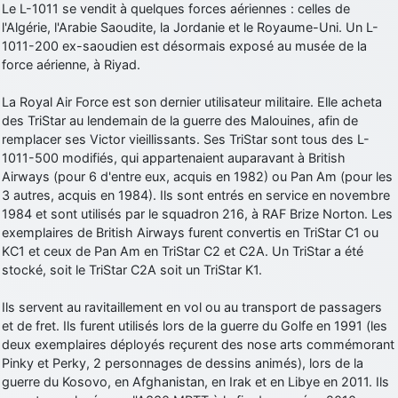
Le L-1011 se vendit à quelques forces aériennes : celles de
l'Algérie, l'Arabie Saoudite, la Jordanie et le Royaume-Uni. Un L-
1011-200 ex-saoudien est désormais exposé au musée de la
force aérienne, à Riyad.
La Royal Air Force est son dernier utilisateur militaire. Elle acheta
des TriStar au lendemain de la guerre des Malouines, afin de
remplacer ses Victor vieillissants. Ses TriStar sont tous des L-
1011-500 modifiés, qui appartenaient auparavant à British
Airways (pour 6 d'entre eux, acquis en 1982) ou Pan Am (pour les
3 autres, acquis en 1984). Ils sont entrés en service en novembre
1984 et sont utilisés par le squadron 216, à RAF Brize Norton. Les
exemplaires de British Airways furent convertis en TriStar C1 ou
KC1 et ceux de Pan Am en TriStar C2 et C2A. Un TriStar a été
stocké, soit le TriStar C2A soit un TriStar K1.
Ils servent au ravitaillement en vol ou au transport de passagers
et de fret. Ils furent utilisés lors de la guerre du Golfe en 1991 (les
deux exemplaires déployés reçurent des nose arts commémorant
Pinky et Perky, 2 personnages de dessins animés), lors de la
guerre du Kosovo, en Afghanistan, en Irak et en Libye en 2011. Ils