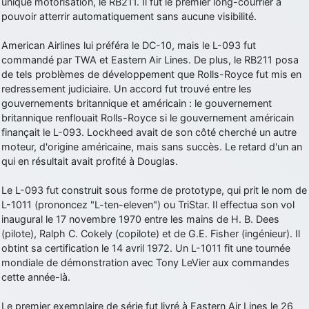
unique motorisation, le RB211. Il fut le premier long-courrier à
pouvoir atterrir automatiquement sans aucune visibilité.
American Airlines lui préféra le DC-10, mais le L-093 fut
commandé par TWA et Eastern Air Lines. De plus, le RB211 posa
de tels problèmes de développement que Rolls-Royce fut mis en
redressement judiciaire. Un accord fut trouvé entre les
gouvernements britannique et américain : le gouvernement
britannique renflouait Rolls-Royce si le gouvernement américain
finançait le L-093. Lockheed avait de son côté cherché un autre
moteur, d'origine américaine, mais sans succès. Le retard d'un an
qui en résultait avait profité à Douglas.
Le L-093 fut construit sous forme de prototype, qui prit le nom de
L-1011 (prononcez "L-ten-eleven") ou TriStar. Il effectua son vol
inaugural le 17 novembre 1970 entre les mains de H. B. Dees
(pilote), Ralph C. Cokely (copilote) et de G.E. Fisher (ingénieur). Il
obtint sa certification le 14 avril 1972. Un L-1011 fit une tournée
mondiale de démonstration avec Tony LeVier aux commandes
cette année-là.
Le premier exemplaire de série fut livré à Eastern Air Lines le 26