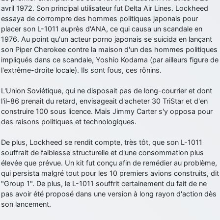
avril 1972. Son principal utilisateur fut Delta Air Lines. Lockheed
essaya de corrompre des hommes politiques japonais pour
placer son L-1011 auprès d'ANA, ce qui causa un scandale en
1976. Au point qu'un acteur porno japonais se suicida en lançant
son Piper Cherokee contre la maison d'un des hommes politiques
impliqués dans ce scandale, Yoshio Kodama (par ailleurs figure de
l'extrême-droite locale). Ils sont fous, ces rônins.
L'Union Soviétique, qui ne disposait pas de long-courrier et dont
l'il-86 prenait du retard, envisageait d'acheter 30 TriStar et d'en
construire 100 sous licence. Mais Jimmy Carter s'y opposa pour
des raisons politiques et technologiques.
De plus, Lockheed se rendit compte, très tôt, que son L-1011
souffrait de faiblesse structurelle et d'une consommation plus
élevée que prévue. Un kit fut conçu afin de remédier au problème,
qui persista malgré tout pour les 10 premiers avions construits, dit
"Group 1". De plus, le L-1011 souffrit certainement du fait de ne
pas avoir été proposé dans une version à long rayon d'action dès
son lancement.