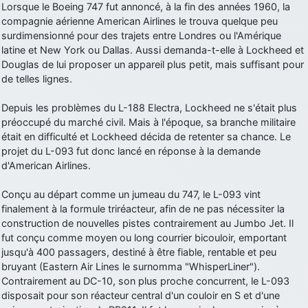
Lorsque le Boeing 747 fut annoncé, à la fin des années 1960, la
d9pouces
: cette fois, c'est le Brésil et Singapour qui mettent le site
compagnie aérienne American Airlines le trouva quelque peu
par terre
surdimensionné pour des trajets entre Londres ou l'Amérique
latine et New York ou Dallas. Aussi demanda-t-elle à Lockheed et
jericho
: Ah ben je peux te confirmer que j'étais resté dans le filtre…
Douglas de lui proposer un appareil plus petit, mais suffisant pour
de telles lignes.
d9pouces
: Désolé ! Mon filtrage a été un peu trop violent
manifestement
Depuis les problèmes du L-188 Electra, Lockheed ne s'était plus
tout voir
préoccupé du marché civil. Mais à l'époque, sa branche militaire
était en difficulté et Lockheed décida de retenter sa chance. Le
projet du L-093 fut donc lancé en réponse à la demande
d'American Airlines.
Conçu au départ comme un jumeau du 747, le L-093 vint
finalement à la formule triréacteur, afin de ne pas nécessiter la
construction de nouvelles pistes contrairement au Jumbo Jet. Il
fut conçu comme moyen ou long courrier bicouloir, emportant
jusqu'à 400 passagers, destiné à être fiable, rentable et peu
bruyant (Eastern Air Lines le surnomma "WhisperLiner").
Contrairement au DC-10, son plus proche concurrent, le L-093
disposait pour son réacteur central d'un couloir en S et d'une