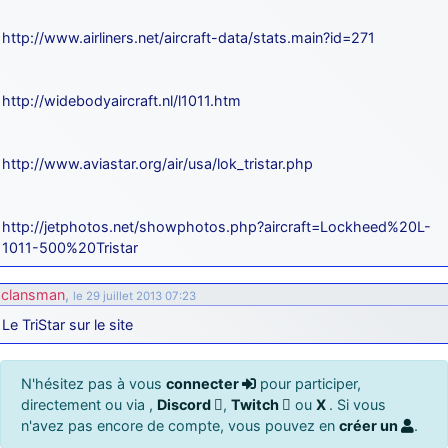
http://www.airliners.net/aircraft-data/stats.main?id=271
http://widebodyaircraft.nl/l1011.htm
http://www.aviastar.org/air/usa/lok_tristar.php
http://jetphotos.net/showphotos.php?aircraft=Lockheed%20L-
1011-500%20Tristar
clansman
,
le 29 juillet 2013 07:23
Le TriStar sur le site
N'hésitez pas à vous
connecter
pour participer,
directement ou via ,
Discord
,
Twitch
ou
X
. Si vous
n'avez pas encore de compte, vous pouvez en
créer un
.