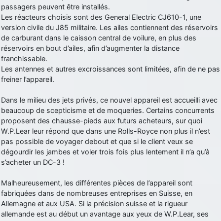
passagers peuvent être installés.
d9pouces
: cette fois, c'est le Brésil et Singapour qui mettent le site
Les réacteurs choisis sont des General Electric CJ610-1, une
par terre
version civile du J85 militaire. Les ailes contiennent des réservoirs
jericho
: Ah ben je peux te confirmer que j'étais resté dans le filtre…
de carburant dans le caisson central de voilure, en plus des
réservoirs en bout d’ailes, afin d’augmenter la distance
franchissable.
d9pouces
: Désolé ! Mon filtrage a été un peu trop violent
Les antennes et autres excroissances sont limitées, afin de ne pas
manifestement
freiner l’appareil.
tout voir
Dans le milieu des jets privés, ce nouvel appareil est accueilli avec
beaucoup de scepticisme et de moqueries. Certains concurrents
proposent des chausse-pieds aux futurs acheteurs, sur quoi
W.P.Lear leur répond que dans une Rolls-Royce non plus il n’est
pas possible de voyager debout et que si le client veux se
dégourdir les jambes et voler trois fois plus lentement il n’a qu’à
s’acheter un DC-3 !
Malheureusement, les différentes pièces de l’appareil sont
fabriquées dans de nombreuses entreprises en Suisse, en
Allemagne et aux USA. Si la précision suisse et la rigueur
allemande est au début un avantage aux yeux de W.P.Lear, ses