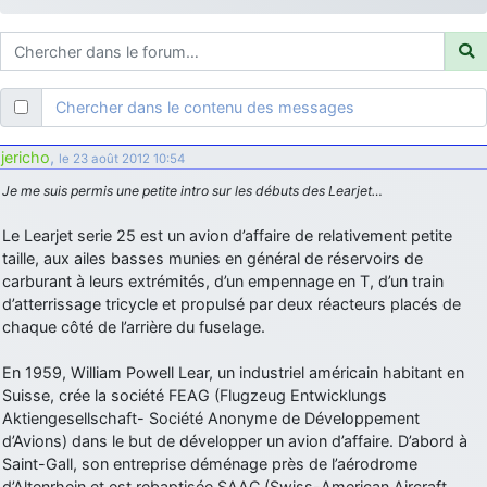
d9pouces
: ouakamois > si tu parles du sujet sur l'Armée de l'Air,
bien sûr que oui !
je suis un avion@,._,+
: Bonjour je viens d'arriver il y a quelques
moi et quelques avions n'ont pas les mêmes noms qu'aujourd'hui
Chercher dans le contenu des messages
ouakamois
: Bonjourà toutes et à tous.en espérantque ces
quelques images du Pays Basque vous auront plu ; Agur…
jericho
,
le 23 août 2012 10:54
d9pouces
: Je me rattraperai à la Ferté samedi
Je me suis permis une petite intro sur les débuts des Learjet…
d9pouces
: Malheureusement non
un peu trop loin pour moi !
Le Learjet serie 25 est un avion d’affaire de relativement petite
fox_50
: Bonjour, certains parmis vous étaient-ils présent au
taille, aux ailes basses munies en général de réservoirs de
meeting de Lann Bihoué de 2026 ?
carburant à leurs extrémités, d’un empennage en T, d’un train
cachée dans les pins
: Coucou et excellente année 2026 à tous et
d’atterrissage tricycle et propulsé par deux réacteurs placés de
au site!
chaque côté de l’arrière du fuselage.
jericho
: Bonne année et tous mes meilleurs voeux à tous pour
En 1959, William Powell Lear, un industriel américain habitant en
2026 !
Suisse, crée la société FEAG (Flugzeug Entwicklungs
little boy
: je vous souhaite un bon réveillon pour cette nouvelle
Aktiengesellschaft- Société Anonyme de Développement
année!
d’Avions) dans le but de développer un avion d’affaire. D’abord à
jericho
Saint-Gall, son entreprise déménage près de l’aérodrome
: Merci D9pouces, à mon tour de souhaiter un Joyeux Noël
et de bonnes fêtes de fin d'année.
d’Altenrhein et est rebaptisée SAAC (Swiss-American Aircraft