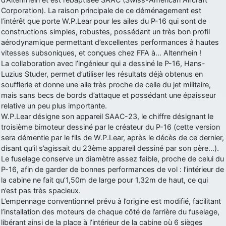
Corporation). La raison principale de ce déménagement est
d9pouces
: Joyeux Noël à tous !
l’intérêt que porte W.P.Lear pour les ailes du P-16 qui sont de
d9pouces
: mais tu peux tenter l'un des rares lycées militaires
constructions simples, robustes, possédant un très bon profil
comme le Prytanée dans la Sarthe, ça ne peut pas faire de mal !
aérodynamique permettant d’excellentes performances à hautes
vitesses subsoniques, et conçues chez FFA à… Altenrhein !
d9pouces
: C'est plutôt après le lycée, voire après une prépa
La collaboration avec l’ingénieur qui a dessiné le P-16, Hans-
scientifique, tu as donc encore un peu de temps devant toi
Luzius Studer, permet d’utiliser les résultats déjà obtenus en
yaellerigolow
: bonjour a tous je suis un élève de première
soufflerie et donne une aile très proche de celle du jet militaire,
passionnée par l'aviation militaire , pourrais je savoir que faire après
mais sans becs de bords d’attaque et possédant une épaisseur
le lycée pour s'orienter et pouvoir devenir officier de l'armée de l'air?
relative un peu plus importante.
d9pouces
: lesquels, par exemple ?
W.P.Lear désigne son appareil SAAC-23, le chiffre désignant le
troisième bimoteur dessiné par le créateur du P-16 (cette version
mahmoud
: bonsoir, très instructif ce site .mais nous aimerions avoir
sera démentie par le fils de W.P.Lear, après le décès de ce dernier,
les photo des anciens appareils de l'armée de l'air de la haute -volta
disant qu’il s’agissait du 23ème appareil dessiné par son père…).
d9pouces
: Ça me casse quand même bien les pieds, j’avoue
Le fuselage conserve un diamètre assez faible, proche de celui du
P-16, afin de garder de bonnes performances de vol : l’intérieur de
jericho
: Pour moi tout est à nouveau OK dirait-on… Merci à toi.
la cabine ne fait qu’1,50m de large pour 1,32m de haut, ce qui
d9pouces
: En espérant n’avoir coupé les accessoires de personne
n’est pas très spacieux.
au passage !
L’empennage conventionnel prévu à l’origine est modifié, facilitant
l’installation des moteurs de chaque côté de l’arrière du fuselage,
d9pouces
: j'ai trouvé un palliatif un peu violent, mais ça devrait aller
libérant ainsi de la place à l’intérieur de la cabine où 6 sièges
un peu mieux