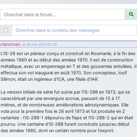
d9pouces
: ouakamois > si tu parles du sujet sur l'Armée de l'Air,
bien sûr que oui !
je suis un avion@,._,+
: Bonjour je viens d'arriver il y a quelques
moi et quelques avions n'ont pas les mêmes noms qu'aujourd'hui
Chercher dans le contenu des messages
ouakamois
: Bonjourà toutes et à tous.en espérantque ces
quelques images du Pays Basque vous auront plu ; Agur…
clansman
,
le 30 mai 2013 07:26
d9pouces
: Je me rattraperai à la Ferté samedi
L'IS-28 est un planeur conçu et construit en Roumanie, à la fin des
d9pouces
années 1960 et au début des années 1970. Il est de construction
: Malheureusement non
un peu trop loin pour moi !
métallique, avec un empennage en T et des gouvernes entoilées. Il
fox_50
: Bonjour, certains parmis vous étaient-ils présent au
effectua son vol inaugural en août 1970. Son concepteur, Iosif
meeting de Lann Bihoué de 2026 ?
Silimon, était un ingénieur d'ICA, une filiale d'IAR.
cachée dans les pins
: Coucou et excellente année 2026 à tous et
au site!
La version initiale de série fut suivie par l'IS-28B en 1973, qui se
caractérisait par une envergure accrue, passant de 15 à 17
jericho
: Bonne année et tous mes meilleurs voeux à tous pour
mètres, et de nombreuses améliorations aérodynamiques. Elle
2026 !
vola pour la première fois le 26 avril 1973 et fut produite en 2
little boy
: je vous souhaite un bon réveillon pour cette nouvelle
variantes : l'IS-28B-1 dépourvu de flaps et l'IS-28B-2 qui en était
année!
pourvu. Une centaine d'IS-28B furent construits jusqu'au début
jericho
des années 1980, dont un certain nombre pour l'export.
: Merci D9pouces, à mon tour de souhaiter un Joyeux Noël
et de bonnes fêtes de fin d'année.