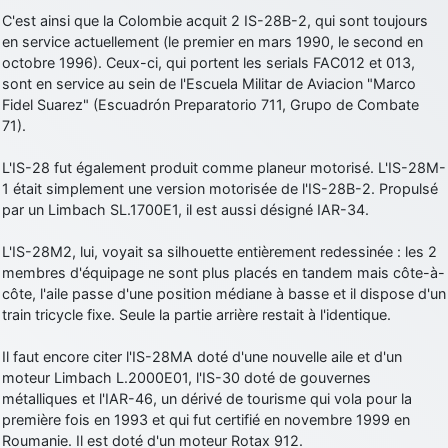
C'est ainsi que la Colombie acquit 2 IS-28B-2, qui sont toujours
d9pouces
: Joyeux Noël à tous !
en service actuellement (le premier en mars 1990, le second en
d9pouces
: mais tu peux tenter l'un des rares lycées militaires
octobre 1996). Ceux-ci, qui portent les serials FAC012 et 013,
comme le Prytanée dans la Sarthe, ça ne peut pas faire de mal !
sont en service au sein de l'Escuela Militar de Aviacion "Marco
Fidel Suarez" (Escuadrón Preparatorio 711, Grupo de Combate
d9pouces
: C'est plutôt après le lycée, voire après une prépa
71).
scientifique, tu as donc encore un peu de temps devant toi
yaellerigolow
: bonjour a tous je suis un élève de première
L'IS-28 fut également produit comme planeur motorisé. L'IS-28M-
passionnée par l'aviation militaire , pourrais je savoir que faire après
1 était simplement une version motorisée de l'IS-28B-2. Propulsé
le lycée pour s'orienter et pouvoir devenir officier de l'armée de l'air?
par un Limbach SL.1700E1, il est aussi désigné IAR-34.
d9pouces
: lesquels, par exemple ?
L'IS-28M2, lui, voyait sa silhouette entièrement redessinée : les 2
mahmoud
: bonsoir, très instructif ce site .mais nous aimerions avoir
membres d'équipage ne sont plus placés en tandem mais côte-à-
les photo des anciens appareils de l'armée de l'air de la haute -volta
côte, l'aile passe d'une position médiane à basse et il dispose d'un
d9pouces
: Ça me casse quand même bien les pieds, j’avoue
train tricycle fixe. Seule la partie arrière restait à l'identique.
jericho
: Pour moi tout est à nouveau OK dirait-on… Merci à toi.
Il faut encore citer l'IS-28MA doté d'une nouvelle aile et d'un
d9pouces
: En espérant n’avoir coupé les accessoires de personne
moteur Limbach L.2000E01, l'IS-30 doté de gouvernes
au passage !
métalliques et l'IAR-46, un dérivé de tourisme qui vola pour la
première fois en 1993 et qui fut certifié en novembre 1999 en
d9pouces
: j'ai trouvé un palliatif un peu violent, mais ça devrait aller
Roumanie. Il est doté d'un moteur Rotax 912.
un peu mieux