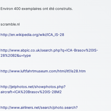
d9pouces
: cette fois, c'est le Brésil et Singapour qui mettent le site
Environ 400 exemplaires ont été construits.
par terre
jericho
: Ah ben je peux te confirmer que j'étais resté dans le filtre…
scramble.nl
d9pouces
: Désolé ! Mon filtrage a été un peu trop violent
http://en.wikipedia.org/wiki/ICA_IS-28
manifestement
tout voir
http://www.abpic.co.uk/search.php?q=ICA-Brasov%20IS-
28%20B2&u=type
http://www.luftfahrtmuseum.com/htmi/itf/is28.htm
http://jetphotos.net/showphotos.php?
aircraft=ICA%20Brasov%20IS-28M2
http://www.airliners.net/search/photo.search?