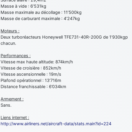
Masse à vide : 6’531kg
Masse maximale au décollage : 11’500kg
Masse de carburant maximale : 4’247kg
Moteurs :
Deux turboréacteurs Honeywell TFE731-40R-200G de 1’930kgp
chacun.
Performances :
Vitesse max haute altitude: 874km/h
Vitesse de croisière : 852km/h
Vitesse ascensionnelle : 19m/s
Plafond opérationnel : 13’716m
Distance franchissable : 6’034km
Armement :
Sans.
Liens internet :
http://www.airliners.net/aircraft-data/stats.main?id=224