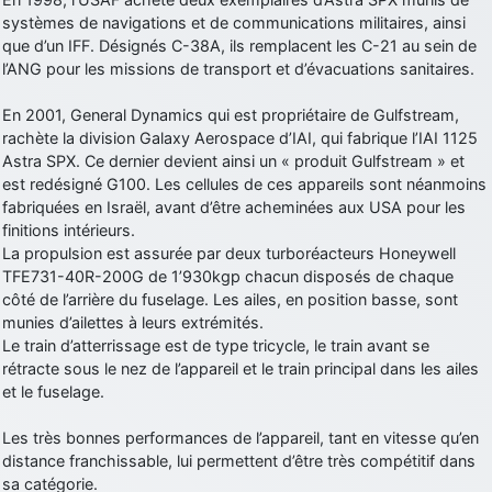
systèmes de navigations et de communications militaires, ainsi
d9pouces
: Joyeux Noël à tous !
que d’un IFF. Désignés C-38A, ils remplacent les C-21 au sein de
d9pouces
: mais tu peux tenter l'un des rares lycées militaires
l’ANG pour les missions de transport et d’évacuations sanitaires.
comme le Prytanée dans la Sarthe, ça ne peut pas faire de mal !
En 2001, General Dynamics qui est propriétaire de Gulfstream,
d9pouces
: C'est plutôt après le lycée, voire après une prépa
rachète la division Galaxy Aerospace d’IAI, qui fabrique l’IAI 1125
scientifique, tu as donc encore un peu de temps devant toi
Astra SPX. Ce dernier devient ainsi un « produit Gulfstream » et
yaellerigolow
: bonjour a tous je suis un élève de première
est redésigné G100. Les cellules de ces appareils sont néanmoins
passionnée par l'aviation militaire , pourrais je savoir que faire après
fabriquées en Israël, avant d’être acheminées aux USA pour les
le lycée pour s'orienter et pouvoir devenir officier de l'armée de l'air?
finitions intérieurs.
d9pouces
: lesquels, par exemple ?
La propulsion est assurée par deux turboréacteurs Honeywell
TFE731-40R-200G de 1’930kgp chacun disposés de chaque
mahmoud
: bonsoir, très instructif ce site .mais nous aimerions avoir
côté de l’arrière du fuselage. Les ailes, en position basse, sont
les photo des anciens appareils de l'armée de l'air de la haute -volta
munies d’ailettes à leurs extrémités.
d9pouces
: Ça me casse quand même bien les pieds, j’avoue
Le train d’atterrissage est de type tricycle, le train avant se
rétracte sous le nez de l’appareil et le train principal dans les ailes
jericho
: Pour moi tout est à nouveau OK dirait-on… Merci à toi.
et le fuselage.
d9pouces
: En espérant n’avoir coupé les accessoires de personne
au passage !
Les très bonnes performances de l’appareil, tant en vitesse qu’en
distance franchissable, lui permettent d’être très compétitif dans
d9pouces
: j'ai trouvé un palliatif un peu violent, mais ça devrait aller
sa catégorie.
un peu mieux