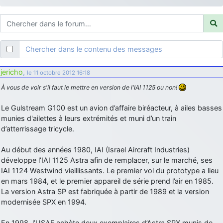
d9pouces
: ouakamois > si tu parles du sujet sur l'Armée de l'Air,
bien sûr que oui !
je suis un avion@,._,+
: Bonjour je viens d'arriver il y a quelques
moi et quelques avions n'ont pas les mêmes noms qu'aujourd'hui
Chercher dans le contenu des messages
ouakamois
: Bonjourà toutes et à tous.en espérantque ces
quelques images du Pays Basque vous auront plu ; Agur…
jericho
,
le 11 octobre 2012 16:18
d9pouces
: Je me rattraperai à la Ferté samedi
À vous de voir s'il faut le mettre en version de l'IAI 1125 ou non!
d9pouces
: Malheureusement non
un peu trop loin pour moi !
Le Gulstream G100 est un avion d’affaire biréacteur, à ailes basses
fox_50
: Bonjour, certains parmis vous étaient-ils présent au
munies d'ailettes à leurs extrémités et muni d’un train
meeting de Lann Bihoué de 2026 ?
d’atterrissage tricycle.
cachée dans les pins
: Coucou et excellente année 2026 à tous et
au site!
Au début des années 1980, IAI (Israel Aircraft Industries)
développe l’IAI 1125 Astra afin de remplacer, sur le marché, ses
jericho
: Bonne année et tous mes meilleurs voeux à tous pour
IAI 1124 Westwind vieillissants. Le premier vol du prototype a lieu
2026 !
en mars 1984, et le premier appareil de série prend l’air en 1985.
little boy
: je vous souhaite un bon réveillon pour cette nouvelle
La version Astra SP est fabriquée à partir de 1989 et la version
année!
modernisée SPX en 1994.
jericho
: Merci D9pouces, à mon tour de souhaiter un Joyeux Noël
et de bonnes fêtes de fin d'année.
En 1998, l’USAF achète deux exemplaires d’Astra SPX munis de