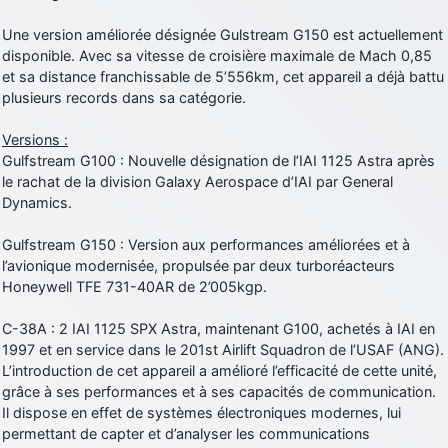
d9pouces
: cette fois, c'est le Brésil et Singapour qui mettent le site
Une version améliorée désignée Gulstream G150 est actuellement
par terre
disponible. Avec sa vitesse de croisière maximale de Mach 0,85
jericho
: Ah ben je peux te confirmer que j'étais resté dans le filtre…
et sa distance franchissable de 5’556km, cet appareil a déjà battu
plusieurs records dans sa catégorie.
d9pouces
: Désolé ! Mon filtrage a été un peu trop violent
Versions :
manifestement
Gulfstream G100 : Nouvelle désignation de l’IAI 1125 Astra après
tout voir
le rachat de la division Galaxy Aerospace d’IAI par General
Dynamics.
Gulfstream G150 : Version aux performances améliorées et à
l’avionique modernisée, propulsée par deux turboréacteurs
Honeywell TFE 731-40AR de 2’005kgp.
C-38A : 2 IAI 1125 SPX Astra, maintenant G100, achetés à IAI en
1997 et en service dans le 201st Airlift Squadron de l’USAF (ANG).
L’introduction de cet appareil a amélioré l’efficacité de cette unité,
grâce à ses performances et à ses capacités de communication.
Il dispose en effet de systèmes électroniques modernes, lui
permettant de capter et d’analyser les communications