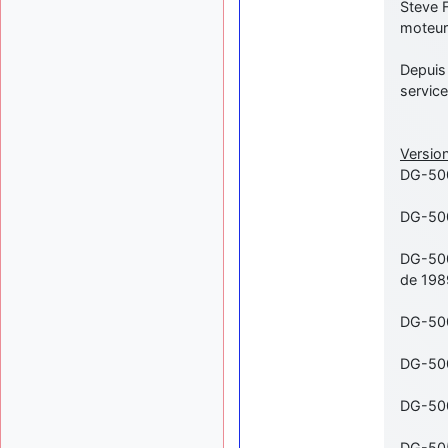
Steve 
moteur,
Depuis 
service
Version
DG-500
DG-500
DG-500/
de 198
DG-500/
DG-500/
DG-500
DG-505