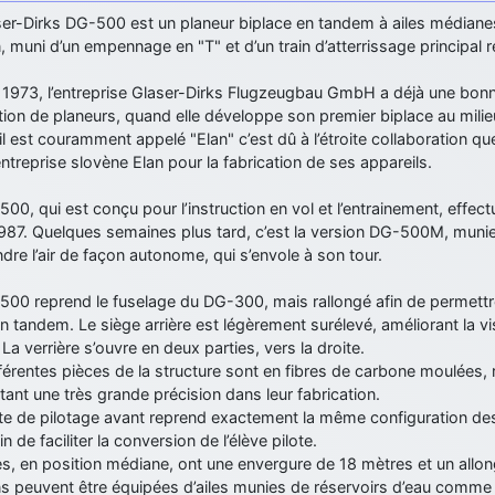
er-Dirks DG-500 est un planeur biplace en tandem à ailes médianes
, muni d’un empennage en "T" et d’un train d’atterrissage principal r
 1973, l’entreprise Glaser-Dirks Flugzeugbau GmbH a déjà une bonn
tion de planeurs, quand elle développe son premier biplace au mili
il est couramment appelé "Elan" c’est dû à l’étroite collaboration qu
entreprise slovène Elan pour la fabrication de ses appareils.
00, qui est conçu pour l’instruction en vol et l’entrainement, effect
987. Quelques semaines plus tard, c’est la version DG-500M, munie
dre l’air de façon autonome, qui s’envole à son tour.
500 reprend le fuselage du DG-300, mais rallongé afin de permettr
n tandem. Le siège arrière est légèrement surélevé, améliorant la vi
. La verrière s’ouvre en deux parties, vers la droite.
férentes pièces de la structure sont en fibres de carbone moulées,
ant une très grande précision dans leur fabrication.
te de pilotage avant reprend exactement la même configuration de
in de faciliter la conversion de l’élève pilote.
es, en position médiane, ont une envergure de 18 mètres et un allo
s peuvent être équipées d’ailes munies de réservoirs d’eau comme 