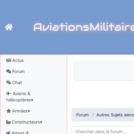
AviationsMilitair
Actus
Forum
Chat
Avions &
hélicoptères▾
Armées▾
Forum
Autres Sujets aéro
Constructeurs▾
Armes &