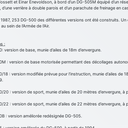
Fossett et Einar Enevoldson, à bord d’un DG-505M équipé d’un réser
 d’une verrière à double parois et d’un parachute de freinage en c
1987, 253 DG-500 des différentes versions ont été construits. Un 
 au sein de l’Armée de l’Air.
s :
: version de base, munie d’ailes de 18m d’envergure.
M : version de base motorisée permettant des décollages auton
18 : version modifiée prévue pour l’instruction, munie d’ailes de 18
9.
20 : version de sport, munie d’ailes de 20 mètres d’envergure, à p
22 : version de sport, munie d’ailes de 22 mètres d’envergure, à p
B : version améliorée redésignée DG-505.
 : version améliorée du DG-500, à partir de 1994.