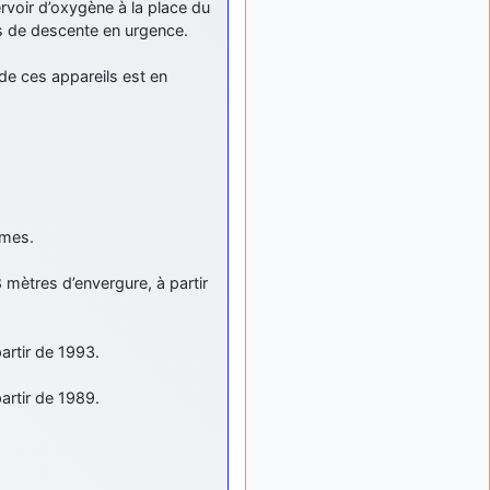
voir d’oxygène à la place du
tu peux tenter l'un des
as de descente en urgence.
rares lycées militaires
comme le Prytanée dans la
Sarthe, ça ne peut pas faire
de ces appareils est en
de mal !
d9pouces
: C'est
il y a 8 mois
plutôt après le lycée, voire
après une prépa
scientifique, tu as donc
encore un peu de temps
devant toi
omes.
yaellerigolow
il y a 8 mois,
 mètres d’envergure, à partir
: bonjour a tous je
1 semaine
suis un élève de première
passionnée par l'aviation
militaire , pourrais je savoir
artir de 1993.
que faire après le lycée
pour s'orienter et pouvoir
artir de 1989.
devenir officier de l'armée
de l'air?
d9pouces
il y a 8 mois,
: lesquels, par
4 semaines