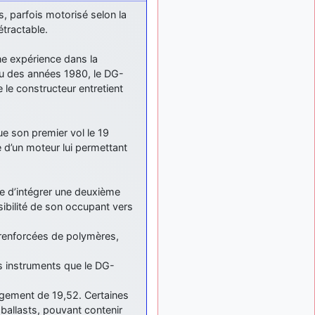
: Bonjour je
2 mois, 1 semaine
, parfois motorisé selon la
viens d'arriver il y a
étractable.
quelques moi et quelques
avions n'ont pas les mêmes
e expérience dans la
noms qu'aujourd'hui
eu des années 1980, le DG-
ouakamois
il y a 2 mois,
e le constructeur entretient
: Bonjourà toutes
2 semaines
et à tous.en espérantque
ces quelques images du
ue son premier vol le 19
Pays Basque vous auront
 d’un moteur lui permettant
plu ; Agur…
d9pouces
il y a 2 mois,
: Je me rattraperai
2 semaines
e d’intégrer une deuxième
à la Ferté samedi
sibilité de son occupant vers
d9pouces
il y a 2 mois,
:
2 semaines
 renforcées de polymères,
Malheureusement non
un
peu trop loin pour moi !
s instruments que le DG-
fox_50
:
il y a 2 mois, 2 semaines
Bonjour, certains parmis
ngement de 19,52. Certaines
vous étaient-ils présent au
ballasts, pouvant contenir