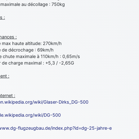
maximale au décollage : 750kg
s :
mances :
e max haute altitude: 270km/h
e de décrochage : 69km/h
e chute maximale à 110km/h : 0,65m/s
r de charge maximal : +5,3 / -2,65G
nt :
nternet :
/en.wikipedia.org/wiki/Glaser-Dirks_DG-500
/de.wikipedia.org/wiki/DG-500
/www.dg-flugzeugbau.de/index.php?id=dg-25-jahre-e