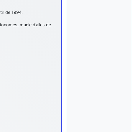
exemple ?
mahmoud
:
tir de 1994.
il y a 9 mois
bonsoir, très instructif ce
site .mais nous aimerions
onomes, munie d’ailes de
avoir les photo des anciens
appareils de l'armée de l'air
de la haute -volta
d9pouces
: Ça
il y a 10 mois
me casse quand même bien
les pieds, j’avoue
jericho
: Pour moi
il y a 10 mois
tout est à nouveau OK
dirait-on… Merci à toi.
d9pouces
: En
il y a 10 mois
espérant n’avoir coupé les
accessoires de personne au
passage !
d9pouces
il y a 10 mois,
: j'ai trouvé un
1 semaine
palliatif un peu violent, mais
ça devrait aller un peu