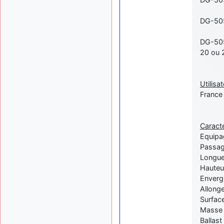
DG-505 
DG-505
20 ou 2
Utilisat
France 
Caract
Equipag
Passag
Longue
Hauteu
Enverg
Allong
Surface
Masse 
Ballas