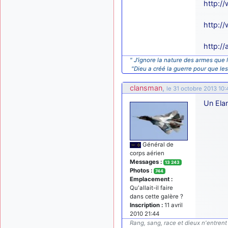
http:/
http:/
http:/
" J’ignore la nature des armes que l
"Dieu a créé la guerre pour que le
clansman
,
le 31 octobre 2013 10:
Un Elan
Général de
corps aérien
Messages :
13 243
Photos :
744
Emplacement :
Qu'allait-il faire
dans cette galère ?
Inscription :
11 avril
2010 21:44
Rang, sang, race et dieux n'entrent 