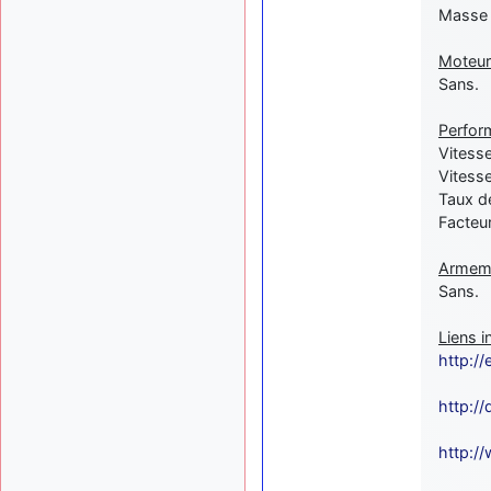
Masse 
Moteur
Sans.
Perfor
Vitess
Vitess
Taux d
Facteu
Armeme
Sans.
Liens i
http:/
http:/
http:/