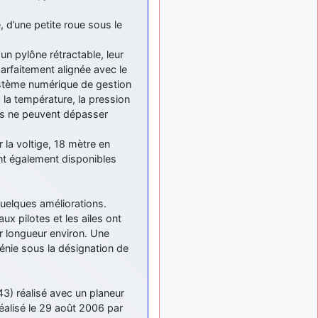
meeting de Lann Bihoué de
2026 ?
, d’une petite roue sous le
cachée dans les pins
il y a
: Coucou et
6 mois, 3 semaines
un pylône rétractable, leur
excellente année 2026 à
parfaitement alignée avec le
tous et au site!
ystème numérique de gestion
jericho
: Bonne
il y a 7 mois
 la température, la pression
année et tous mes meilleurs
sts ne peuvent dépasser
voeux à tous pour 2026 !
little boy
: je vous
 la voltige, 18 mètre en
il y a 7 mois
souhaite un bon réveillon
ont également disponibles
pour cette nouvelle année!
jericho
:
il y a 7 mois, 1 semaine
uelques améliorations.
Merci D9pouces, à mon tour
de souhaiter un Joyeux
ux pilotes et les ailes ont
Noël et de bonnes fêtes de
ur longueur environ. Une
fin d'année.
vénie sous la désignation de
d9pouces
il y a 7 mois,
: Joyeux Noël à
1 semaine
tous !
3) réalisé avec un planeur
réalisé le 29 août 2006 par
d9pouces
: mais
il y a 8 mois