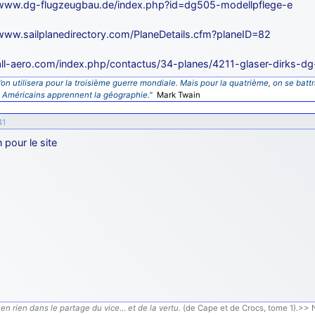
/www.dg-flugzeugbau.de/index.php?id=dg505-modellpflege-e
/www.sailplanedirectory.com/PlaneDetails.cfm?planeID=82
/all-aero.com/index.php/contactus/34-planes/4211-glaser-dirks-d
’on utilisera pour la troisième guerre mondiale. Mais pour la quatrième, on se battr
s Américains apprennent la géographie."
Mark Twain
41
 pour le site
en rien dans le partage du vice… et de la vertu.
(de Cape et de Crocs, tome 1).>> N'