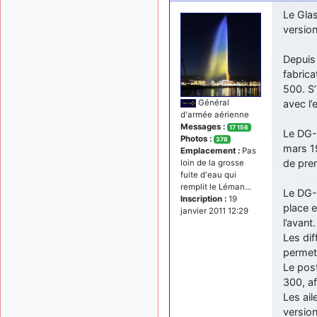
Le Glas
version
Depuis
fabrica
500. S’
avec l’
Général
d'armée aérienne
Messages :
17 156
Le DG-5
Photos :
378
mars 1
Emplacement :
Pas
de pren
loin de la grosse
fuite d'eau qui
remplit le Léman...
Le DG-
Inscription :
19
place e
janvier 2011 12:29
l’avant
Les dif
permett
Le pos
300, af
Les ail
version