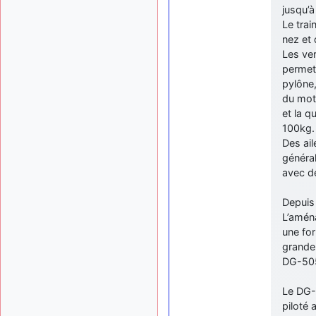
jusqu’à
Le trai
nez et 
Les ver
permett
pylône
du mote
et la q
100kg.
Des ail
général
avec de
Depuis
L’aména
une for
grande 
DG-505
Le DG-5
piloté 