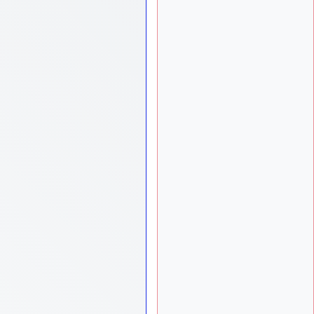
mieux
d9pouces
il y a 10 mois,
: cette fois, c'est le
1 semaine
Brésil et Singapour qui
mettent le site par terre
jericho
:
il y a 11 mois, 2 semaines
Ah ben je peux te confirmer
que j'étais resté dans le
filtre…
d9pouces
il y a 11 mois,
: Désolé ! Mon
2 semaines
filtrage a été un peu trop
violent manifestement
tout voir