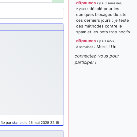
d9pouces
il y a 3 semaines,
: désolé pour les
2 jours
quelques blocages du site
ces derniers jours : je teste
des méthodes contre le
spam et les bots trop nocifs
d9pouces
il y a 1 mois,
: Merci ! Un
3 semaines
souvenir de la Ferté-Alais !
connectez-vous
pour
paxwax
:
participer !
il y a 1 mois, 3 semaines
Super, la nouvelle bannière
d9pouces
il y a 2 mois,
: je suis un
1 semaine
avion@,._,+ > lesquels ? je
ne suis pas sûr de
comprendre
d9pouces
il y a 2 mois,
: ouakamois > si tu
1 semaine
parles du sujet sur l'Armée
fié par
stanak
le 25 mai 2025 22:15
de l'Air, bien sûr que oui !
je suis un avion@,._,+
il y a