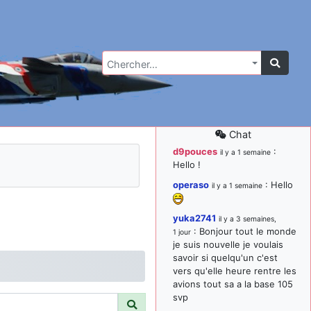
Chercher…
Chat
d9pouces
:
il y a 1 semaine
Hello !
operaso
: Hello
il y a 1 semaine
yuka2741
il y a 3 semaines,
: Bonjour tout le monde
1 jour
je suis nouvelle je voulais
savoir si quelqu'un c'est
vers qu'elle heure rentre les
avions tout sa a la base 105
svp