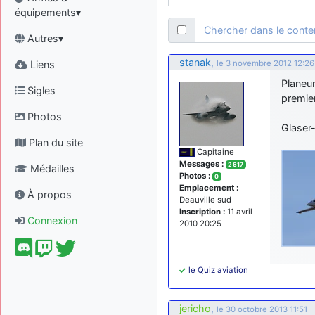
équipements▾
Chercher dans le cont
Autres▾
stanak
,
Liens
le 3 novembre 2012 12:26
Planeur
Sigles
premier
Photos
Glaser-
Plan du site
Capitaine
Messages :
2 617
Médailles
Photos :
0
Emplacement :
À propos
Deauville sud
Inscription :
11 avril
Connexion
2010 20:25
le Quiz aviation
jericho
,
le 30 octobre 2013 11:51