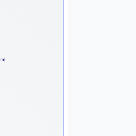
exemple ?
mahmoud
:
il y a 9 mois
bonsoir, très instructif ce
site .mais nous aimerions
avoir les photo des anciens
appareils de l'armée de l'air
de la haute -volta
d9pouces
: Ça
il y a 10 mois
me casse quand même bien
tml
les pieds, j’avoue
jericho
: Pour moi
il y a 10 mois
tout est à nouveau OK
dirait-on… Merci à toi.
d9pouces
il y a 10 mois,
: En espérant
1 semaine
n’avoir coupé les
accessoires de personne au
passage !
d9pouces
il y a 10 mois,
: j'ai trouvé un
1 semaine
palliatif un peu violent, mais