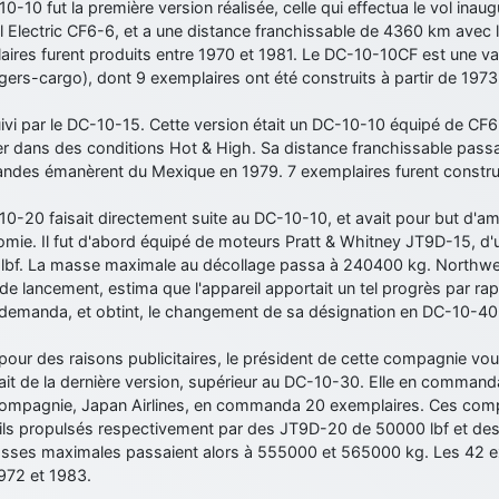
0-10 fut la première version réalisée, celle qui effectua le vol inaug
 Electric CF6-6, et a une distance franchissable de 4360 km avec 
ires furent produits entre 1970 et 1981. Le DC-10-10CF est une var
ers-cargo), dont 9 exemplaires ont été construits à partir de 1973
suivi par le DC-10-15. Cette version était un DC-10-10 équipé de CF
er dans des conditions Hot & High. Sa distance franchissable pass
des émanèrent du Mexique en 1979. 7 exemplaires furent construi
0-20 faisait directement suite au DC-10-10, et avait pour but d'am
omie. Il fut d'abord équipé de moteurs Pratt & Whitney JT9D-15, d'
lbf. La masse maximale au décollage passa à 240400 kg. Northwest
 de lancement, estima que l'appareil apportait un tel progrès par rapp
e demanda, et obtint, le changement de sa désignation en DC-10-40
 pour des raisons publicitaires, le président de cette compagnie voul
ait de la dernière version, supérieur au DC-10-30. Elle en comman
compagnie, Japan Airlines, en commanda 20 exemplaires. Ces com
ils propulsés respectivement par des JT9D-20 de 50000 lbf et de
sses maximales passaient alors à 555000 et 565000 kg. Les 42 ex
972 et 1983.