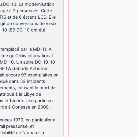
tu peux tenter l'un des
u DC-10. La modernisation
rares lycées militaires
ipage à 2 personnes. Cette
comme le Prytanée dans la
IS et de 6 écrans LCD. Elle
Sarthe, ça ne peut pas faire
s'agit de conversions de vieux
de mal !
DC-10 (89 DC-10 ont été
d9pouces
: C'est
il y a 8 mois
plutôt après le lycée, voire
après une prépa
t remplacé par le MD-11. A
scientifique, tu as donc
ême qu'Orbis International
encore un peu de temps
n MD-10. Un autre DC-10-10
devant toi
ASP (Widebody Airborne
yaellerigolow
il y a 8 mois,
tait encore 97 exemplaires en
: bonjour a tous je
1 semaine
liqué dans 52 incidents
suis un élève de première
nements, causant la mort de
passionnée par l'aviation
ttribué à la Libye de
militaire , pourrais je savoir
s le Ténéré. Une partie en
que faire après le lycée
corde à Gonesse en 2000.
pour s'orienter et pouvoir
devenir officier de l'armée
nées 1970, en particulier à
de l'air?
il pressurisé, et
d9pouces
il y a 8 mois,
abilité de l'appareil a
: lesquels, par
4 semaines