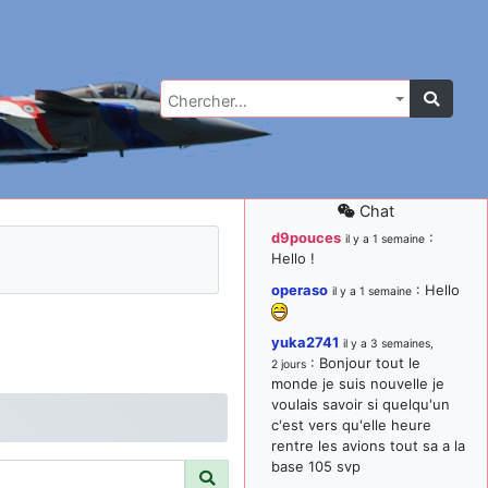
Chercher…
Chat
d9pouces
:
il y a 1 semaine
Hello !
operaso
: Hello
il y a 1 semaine
yuka2741
il y a 3 semaines,
: Bonjour tout le
2 jours
monde je suis nouvelle je
voulais savoir si quelqu'un
c'est vers qu'elle heure
rentre les avions tout sa a la
base 105 svp