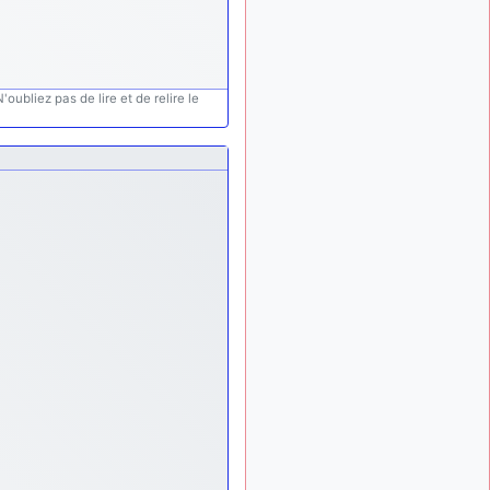
ça devrait aller un peu
mieux
d9pouces
il y a 10 mois,
: cette fois, c'est le
1 semaine
oubliez pas de lire et de relire le
Brésil et Singapour qui
mettent le site par terre
jericho
:
il y a 11 mois, 2 semaines
Ah ben je peux te confirmer
que j'étais resté dans le
filtre…
d9pouces
il y a 11 mois,
: Désolé ! Mon
2 semaines
filtrage a été un peu trop
violent manifestement
tout voir