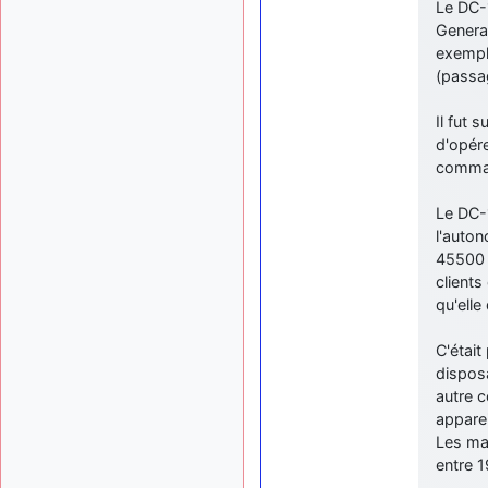
Le DC-1
General
exempla
(passag
Il fut 
d'opér
comman
Le DC-1
l'auton
45500 
clients
qu'ell
C'était
dispos
autre 
appare
Les ma
entre 1