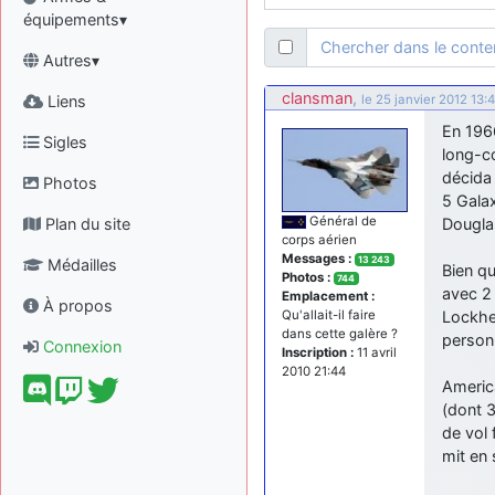
équipements▾
Chercher dans le cont
Autres▾
clansman
,
Liens
le 25 janvier 2012 13:
En 196
Sigles
long-co
décida 
Photos
5 Gala
Général de
Plan du site
Dougla
corps aérien
Messages :
13 243
Médailles
Bien qu
Photos :
744
avec 2 
Emplacement :
À propos
Lockhee
Qu'allait-il faire
dans cette galère ?
person
Connexion
Inscription :
11 avril
2010 21:44
America
(dont 3
de vol 
mit en 