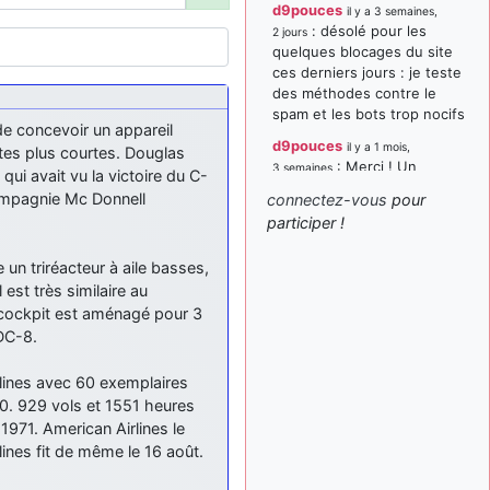
d9pouces
il y a 3 semaines,
: désolé pour les
2 jours
quelques blocages du site
ces derniers jours : je teste
des méthodes contre le
spam et les bots trop nocifs
e concevoir un appareil
d9pouces
il y a 1 mois,
istes plus courtes. Douglas
: Merci ! Un
3 semaines
ui avait vu la victoire du C-
souvenir de la Ferté-Alais !
compagnie Mc Donnell
connectez-vous
pour
paxwax
:
participer !
il y a 1 mois, 3 semaines
Super, la nouvelle bannière
un triréacteur à aile basses,
d9pouces
il y a 2 mois,
 est très similaire au
: je suis un
1 semaine
avion@,._,+ > lesquels ? je
n cockpit est aménagé pour 3
ne suis pas sûr de
DC-8.
comprendre
rlines avec 60 exemplaires
d9pouces
il y a 2 mois,
970. 929 vols et 1551 heures
: ouakamois > si tu
1 semaine
parles du sujet sur l'Armée
 1971. American Airlines le
de l'Air, bien sûr que oui !
lines fit de même le 16 août.
je suis un avion@,._,+
il y a