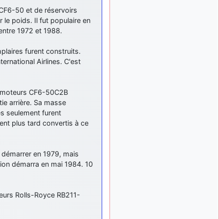
meeting de Lann Bihoué de
2026 ?
 CF6-50 et de réservoirs
le poids. Il fut populaire en
cachée dans les pins
il y a
ntre 1972 et 1988.
: Coucou et
6 mois, 3 semaines
excellente année 2026 à
aires furent construits.
tous et au site!
ernational Airlines. C'est
jericho
: Bonne
il y a 7 mois
année et tous mes meilleurs
voeux à tous pour 2026 !
de moteurs CF6-50C2B
little boy
: je vous
il y a 7 mois
tie arrière. Sa masse
souhaite un bon réveillon
s seulement furent
pour cette nouvelle année!
rent plus tard convertis à ce
jericho
:
il y a 7 mois, 1 semaine
Merci D9pouces, à mon tour
de souhaiter un Joyeux
t démarrer en 1979, mais
Noël et de bonnes fêtes de
tion démarra en mai 1984. 10
fin d'année.
d9pouces
il y a 7 mois,
: Joyeux Noël à
1 semaine
teurs Rolls-Royce RB211-
tous !
d9pouces
: mais
il y a 8 mois