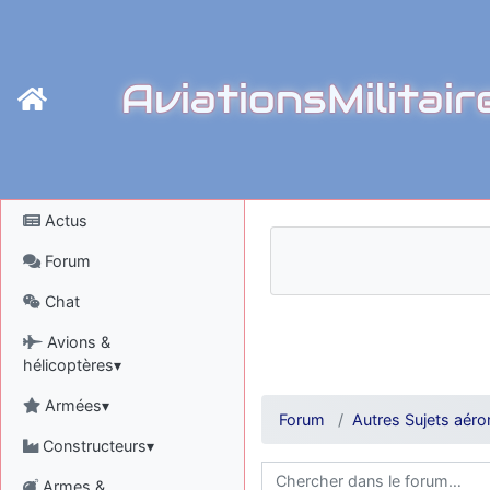
AviationsMilitair
Actus
Forum
Chat
Avions &
hélicoptères▾
Armées▾
Forum
Autres Sujets aéro
Constructeurs▾
Armes &