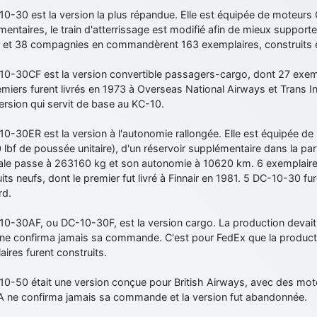
0-30 est la version la plus répandue. Elle est équipée de moteurs
entaires, le train d'atterrissage est modifié afin de mieux supporter 
 et 38 compagnies en commandèrent 163 exemplaires, construits e
10-30CF est la version convertible passagers-cargo, dont 27 exempl
miers furent livrés en 1973 à Overseas National Airways et Trans Int
ersion qui servit de base au KC-10.
10-30ER est la version à l'autonomie rallongée. Elle est équipée 
lbf de poussée unitaire), d'un réservoir supplémentaire dans la par
le passe à 263160 kg et son autonomie à 10620 km. 6 exemplaire
its neufs, dont le premier fut livré à Finnair en 1981. 5 DC-10-30 fu
rd.
10-30AF, ou DC-10-30F, est la version cargo. La production devai
ia ne confirma jamais sa commande. C'est pour FedEx que la produc
ires furent construits.
10-50 était une version conçue pour British Airways, avec des mo
A ne confirma jamais sa commande et la version fut abandonnée.