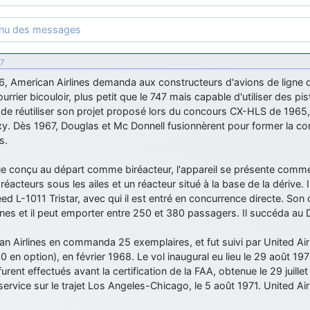
enu des messages
47
6, American Airlines demanda aux constructeurs d'avions de ligne d
urrier bicouloir, plus petit que le 747 mais capable d'utiliser des p
de réutiliser son projet proposé lors du concours CX-HLS de 1965, q
xy. Dès 1967, Douglas et Mc Donnell fusionnèrent pour former la 
s.
e conçu au départ comme biréacteur, l'appareil se présente comme 
réacteurs sous les ailes et un réacteur situé à la base de la dérive. Il
d L-1011 Tristar, avec qui il est entré en concurrence directe. So
nes et il peut emporter entre 250 et 380 passagers. Il succéda au 
n Airlines en commanda 25 exemplaires, et fut suivi par United Ai
0 en option), en février 1968. Le vol inaugural eu lieu le 29 août 1
furent effectués avant la certification de la FAA, obtenue le 29 juillet
service sur le trajet Los Angeles-Chicago, le 5 août 1971. United Air