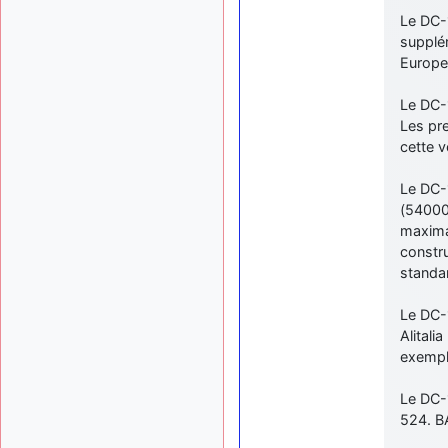
Le DC-1
supplém
Europe
Le DC-
Les pre
cette v
Le DC-
(54000 
maxima
constru
standa
Le DC-
Alital
exempla
Le DC-
524. B