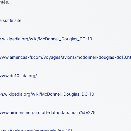
tée.
e sur le site
/fr.wikipedia.org/wiki/McDonnell_Douglas_DC-10
/www.americas-fr.com/voyages/avions/mcdonnell-douglas-dc10.h
/www.dc10-uta.org/
/en.wikipedia.org/wiki/McDonnell_Douglas_DC-10
www.airliners.net/aircraft-data/stats.main?id=279
/www.boeing.com/commercial/dc-10/