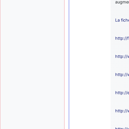
augmen
La fich
http:/
http:/
http:/
http:/
http://
http:/