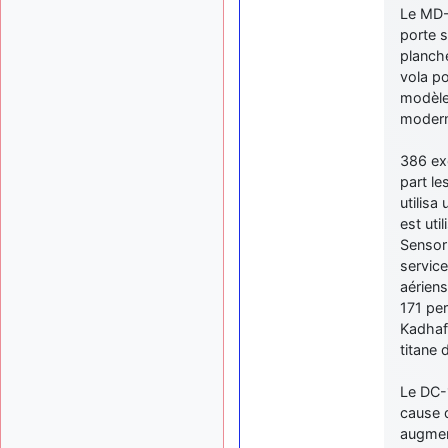
Le MD-
porte s
planch
vola po
modèles
modern
386 exe
part le
utilis
est ut
Sensor 
service
aérien
171 per
Kadhafi
titane
Le DC-1
cause d
augment