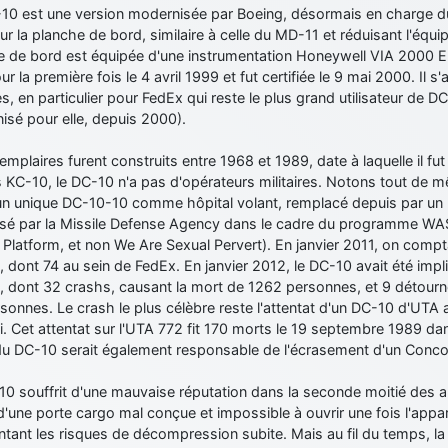
10 est une version modernisée par Boeing, désormais en charge d
ur la planche de bord, similaire à celle du MD-11 et réduisant l'équ
e de bord est équipée d'une instrumentation Honeywell VIA 2000 EF
ur la première fois le 4 avril 1999 et fut certifiée le 9 mai 2000. Il 
, en particulier pour FedEx qui reste le plus grand utilisateur de 
isé pour elle, depuis 2000).
mplaires furent construits entre 1968 et 1989, date à laquelle il fu
s KC-10, le DC-10 n'a pas d'opérateurs militaires. Notons tout de m
a un unique DC-10-10 comme hôpital volant, remplacé depuis par u
ilisé par la Missile Defense Agency dans le cadre du programme W
Platform, et non We Are Sexual Pervert). En janvier 2011, on comp
, dont 74 au sein de FedEx. En janvier 2012, le DC-10 avait été imp
s, dont 32 crashs, causant la mort de 1262 personnes, et 9 détour
sonnes. Le crash le plus célèbre reste l'attentat d'un DC-10 d'UTA a
. Cet attentat sur l'UTA 772 fit 170 morts le 19 septembre 1989 dan
 du DC-10 serait également responsable de l'écrasement d'un Con
0 souffrit d'une mauvaise réputation dans la seconde moitié des an
'une porte cargo mal conçue et impossible à ouvrir une fois l'appare
ant les risques de décompression subite. Mais au fil du temps, la fi