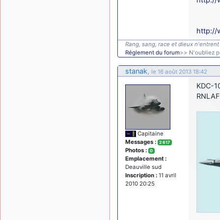
http:/
Rang, sang, race et dieux n'entrent 
Réglement du forum
>> N'oubliez pa
stanak
,
le 16 août 2013 18:42
KDC-1
RNLAF
Capitaine
Messages :
2 617
Photos :
0
Emplacement :
Deauville sud
Inscription :
11 avril
2010 20:25