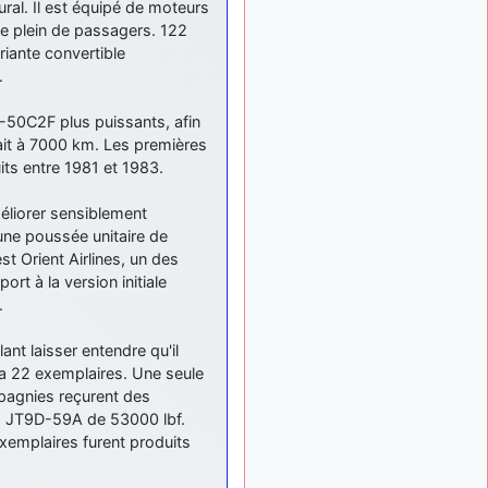
ural. Il est équipé de moteurs
: Bonjour je
2 mois, 1 semaine
le plein de passagers. 122
viens d'arriver il y a
quelques moi et quelques
iante convertible
avions n'ont pas les mêmes
.
noms qu'aujourd'hui
6-50C2F plus puissants, afin
ouakamois
il y a 2 mois,
ait à 7000 km. Les premières
: Bonjourà toutes
2 semaines
et à tous.en espérantque
ts entre 1981 et 1983.
ces quelques images du
Pays Basque vous auront
éliorer sensiblement
plu ; Agur…
une poussée unitaire de
 Orient Airlines, un des
d9pouces
il y a 2 mois,
: Je me rattraperai
ort à la version initiale
2 semaines
à la Ferté samedi
.
d9pouces
il y a 2 mois,
ant laisser entendre qu'il
:
2 semaines
da 22 exemplaires. Une seule
Malheureusement non
un
peu trop loin pour moi !
pagnies reçurent des
s JT9D-59A de 53000 lbf.
fox_50
:
il y a 2 mois, 2 semaines
emplaires furent produits
Bonjour, certains parmis
vous étaient-ils présent au