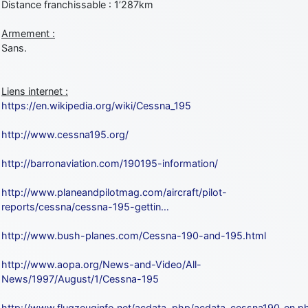
Distance franchissable : 1’287km
Armement :
Sans.
Liens internet :
https://en.wikipedia.org/wiki/Cessna_195
http://www.cessna195.org/
http://barronaviation.com/190195-information/
http://www.planeandpilotmag.com/aircraft/pilot-
reports/cessna/cessna-195-gettin…
http://www.bush-planes.com/Cessna-190-and-195.html
http://www.aopa.org/News-and-Video/All-
News/1997/August/1/Cessna-195
http://www.flugzeuginfo.net/acdata_php/acdata_cessna190_en.p