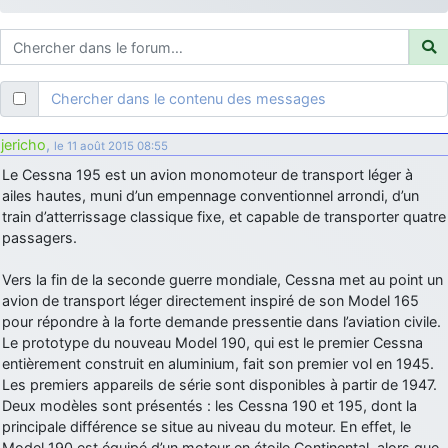
d9pouces
: ouakamois > si tu parles du sujet sur l'Armée de l'Air,
bien sûr que oui !
je suis un avion@,._,+
: Bonjour je viens d'arriver il y a quelques
moi et quelques avions n'ont pas les mêmes noms qu'aujourd'hui
Chercher dans le contenu des messages
ouakamois
: Bonjourà toutes et à tous.en espérantque ces
quelques images du Pays Basque vous auront plu ; Agur…
jericho
,
le 11 août 2015 08:55
d9pouces
: Je me rattraperai à la Ferté samedi
Le Cessna 195 est un avion monomoteur de transport léger à
d9pouces
ailes hautes, muni d’un empennage conventionnel arrondi, d’un
: Malheureusement non
un peu trop loin pour moi !
train d’atterrissage classique fixe, et capable de transporter quatre
fox_50
: Bonjour, certains parmis vous étaient-ils présent au
passagers.
meeting de Lann Bihoué de 2026 ?
cachée dans les pins
: Coucou et excellente année 2026 à tous et
Vers la fin de la seconde guerre mondiale, Cessna met au point un
au site!
avion de transport léger directement inspiré de son Model 165
pour répondre à la forte demande pressentie dans l’aviation civile.
jericho
: Bonne année et tous mes meilleurs voeux à tous pour
Le prototype du nouveau Model 190, qui est le premier Cessna
2026 !
entièrement construit en aluminium, fait son premier vol en 1945.
little boy
: je vous souhaite un bon réveillon pour cette nouvelle
Les premiers appareils de série sont disponibles à partir de 1947.
année!
Deux modèles sont présentés : les Cessna 190 et 195, dont la
jericho
principale différence se situe au niveau du moteur. En effet, le
: Merci D9pouces, à mon tour de souhaiter un Joyeux Noël
et de bonnes fêtes de fin d'année.
Model 190 est équipé d’un moteur en étoile Continental, alors que