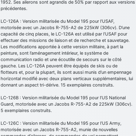
1952. Ses ailerons sont agrandis de 50% par rapport aux versions
précédentes.
LC-126A : Version militarisée du Model 195 pour l’USAF,
motorisée avec un Jacobs R-755-A2 de 225kW (306cv). D’une
capacité de cinq places, le LC-126A est utilisé par l’USAF pour
effectuer des missions de liaison et de recherche et sauvetage.
Les modifications apportée à cette version militaire, à part la
peinture, sont l’aménagement intérieur, le système de
communication radio et une écoutille de secours sur le côté
gauche. Les LC-126A peuvent être équipés de skis ou de
flotteurs et, pour la plupart, ils sont aussi munis d’un empennage
horizontal modifié avec deux plans verticaux supplémentaires, lui
donnant un aspect tri-dérive. 15 exemplaires construits.
LC-126B : Version militarisée du Model 195 pour l’US National
Guard, motorisée avec un Jacobs R-755-A2 de 225kW (306cv).
5 exemplaires construits.
LC-126C : Version militarisée du Model 195 pour l’US Army,
motorisée avec un Jacobs R-755-A2, munie de nouvelles
commandes d’ailerons, de commandes de vol permettant