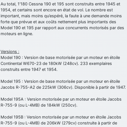
Au total, 1'180 Cessna 190 et 195 sont construits entre 1945 et
d9pouces
: cette fois, c'est le Brésil et Singapour qui mettent le site
1954, et certains sont encore en état de vol. Le nombre est
par terre
important, mais moins qu’espéré, la faute à une demande moins
jericho
: Ah ben je peux te confirmer que j'étais resté dans le filtre…
forte que prévue et aux coûts nettement plus importants des
Model 190 et 195 par rapport aux concurrents motorisés par des
moteurs en ligne.
d9pouces
: Désolé ! Mon filtrage a été un peu trop violent
manifestement
tout voir
Versions :
Model 190 : Version de base motorisée par un moteur en étoile
Continental W670-23 de 180kW (248cv). 233 exemplaires
construits entre 1947 et 1954.
Model 195 : Version de base motorisée par un moteur en étoile
Jacobs R-755-A2 de 225kW (306cv). Disponible à partir de 1947.
Model 195A : Version motorisée par un moteur en étoile Jacobs
R-755-9 (ou L-4MB) de 184kW (250cv).
Model 195B : Version motorisée par un moteur en étoile Jacobs
R-755-9 (ou L-4MB) de 206kW (279cv) construite à partir de