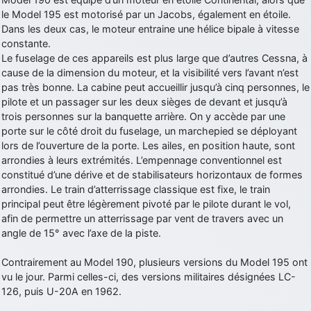
le Model 195 est motorisé par un Jacobs, également en étoile.
d9pouces
: Joyeux Noël à tous !
Dans les deux cas, le moteur entraine une hélice bipale à vitesse
d9pouces
: mais tu peux tenter l'un des rares lycées militaires
constante.
comme le Prytanée dans la Sarthe, ça ne peut pas faire de mal !
Le fuselage de ces appareils est plus large que d’autres Cessna, à
cause de la dimension du moteur, et la visibilité vers l’avant n’est
d9pouces
: C'est plutôt après le lycée, voire après une prépa
pas très bonne. La cabine peut accueillir jusqu’à cinq personnes, le
scientifique, tu as donc encore un peu de temps devant toi
pilote et un passager sur les deux sièges de devant et jusqu’à
yaellerigolow
: bonjour a tous je suis un élève de première
trois personnes sur la banquette arrière. On y accède par une
passionnée par l'aviation militaire , pourrais je savoir que faire après
porte sur le côté droit du fuselage, un marchepied se déployant
le lycée pour s'orienter et pouvoir devenir officier de l'armée de l'air?
lors de l’ouverture de la porte. Les ailes, en position haute, sont
d9pouces
: lesquels, par exemple ?
arrondies à leurs extrémités. L’empennage conventionnel est
constitué d’une dérive et de stabilisateurs horizontaux de formes
mahmoud
: bonsoir, très instructif ce site .mais nous aimerions avoir
arrondies. Le train d’atterrissage classique est fixe, le train
les photo des anciens appareils de l'armée de l'air de la haute -volta
principal peut être légèrement pivoté par le pilote durant le vol,
d9pouces
: Ça me casse quand même bien les pieds, j’avoue
afin de permettre un atterrissage par vent de travers avec un
angle de 15° avec l’axe de la piste.
jericho
: Pour moi tout est à nouveau OK dirait-on… Merci à toi.
d9pouces
: En espérant n’avoir coupé les accessoires de personne
Contrairement au Model 190, plusieurs versions du Model 195 ont
au passage !
vu le jour. Parmi celles-ci, des versions militaires désignées LC-
126, puis U-20A en 1962.
d9pouces
: j'ai trouvé un palliatif un peu violent, mais ça devrait aller
un peu mieux