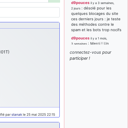
d9pouces
il y a 3 semaines,
: désolé pour les
2 jours
quelques blocages du site
ces derniers jours : je teste
des méthodes contre le
spam et les bots trop nocifs
d9pouces
il y a 1 mois,
: Merci ! Un
3 semaines
souvenir de la Ferté-Alais !
101T)
connectez-vous
pour
paxwax
:
participer !
il y a 1 mois, 3 semaines
Super, la nouvelle bannière
d9pouces
il y a 2 mois,
: je suis un
1 semaine
avion@,._,+ > lesquels ? je
ne suis pas sûr de
comprendre
d9pouces
il y a 2 mois,
: ouakamois > si tu
1 semaine
parles du sujet sur l'Armée
fié par
stanak
le 25 mai 2025 22:15
de l'Air, bien sûr que oui !
je suis un avion@,._,+
il y a