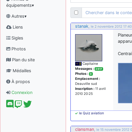
équipements▾
Chercher dans le cont
Autres▾
stanak
,
Liens
le 2 novembre 2012 17:40
Planeu
Sigles
apparu 
Photos
Centrai
Plan du site
Capitaine
Messages :
2 617
Médailles
Photos :
0
Emplacement :
À propos
Deauville sud
Inscription :
11 avril
Connexion
2010 20:25
le Quiz aviation
clansman
,
le 15 novembre 2012 