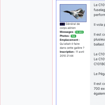
Le C10
fuselag
perform
Général de
Il vola
corps aérien
Messages :
13 243
Il est 
Photos :
744
plusieu
Emplacement :
ballast
Qu'allait-il faire
dans cette galère ?
Inscription :
11 avril
Le C101
2010 21:44
Le C101
C101BC
Le Pég
Il est 
700 exe
égaleme