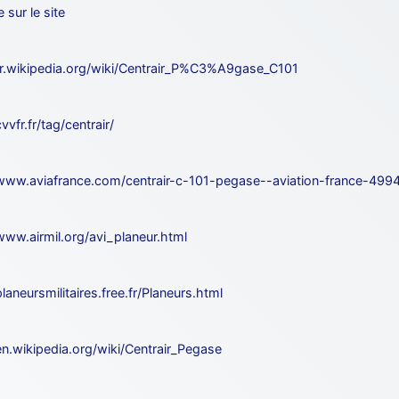
e sur le site
/fr.wikipedia.org/wiki/Centrair_P%C3%A9gase_C101
cvvfr.fr/tag/centrair/
/www.aviafrance.com/centrair-c-101-pegase--aviation-france-499
www.airmil.org/avi_planeur.html
planeursmilitaires.free.fr/Planeurs.html
en.wikipedia.org/wiki/Centrair_Pegase