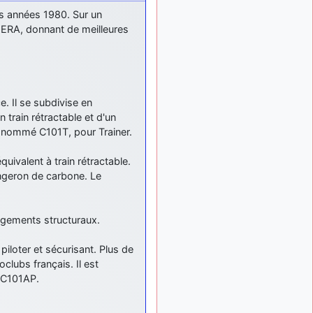
: Bonjour je
2 mois, 1 semaine
s années 1980. Sur un
viens d'arriver il y a
ONERA, donnant de meilleures
quelques moi et quelques
avions n'ont pas les mêmes
noms qu'aujourd'hui
ouakamois
il y a 2 mois,
: Bonjourà toutes
2 semaines
e. Il se subdivise en
et à tous.en espérantque
n train rétractable et d'un
ces quelques images du
si nommé C101T, pour Trainer.
Pays Basque vous auront
plu ; Agur…
uivalent à train rétractable.
d9pouces
il y a 2 mois,
ongeron de carbone. Le
: Je me rattraperai
2 semaines
à la Ferté samedi
d9pouces
il y a 2 mois,
ngements structuraux.
:
2 semaines
Malheureusement non
un
 piloter et sécurisant. Plus de
peu trop loin pour moi !
clubs français. Il est
fox_50
:
il y a 2 mois, 2 semaines
1 C101AP.
Bonjour, certains parmis
vous étaient-ils présent au