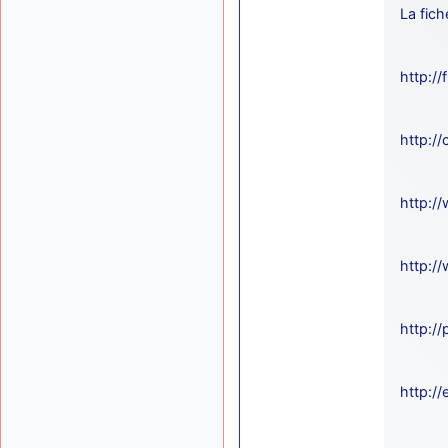
La fich
http:/
http://
http:/
http://
http://
http://