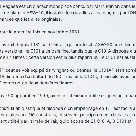
1 Pégase est un planeur monoplace conçu par Marc Ranjon dans le
e de planeur ASW-20, il installa de nouvelles ailes conçues par l'
ances que les ailes originales.
 pour la première fois en novembre 1981.
construit depuis 1981 par Centrair, qui produisit l'ASW-20 sous licenc
rs versions : le C101 a un train fixe, tandis que le C101A dispose d'u
 de 120 litres : cette version est la plus répandue. Le C101 est aus
P peut se voir équipé de winglets ou pennes, le C101AP était son éq
B dispose d'un ballast de 160 litres, et le C101D, d'une aile avec l
 combine les deux dernières figures.
ase 90 apparut en 1990, avec un intérieur modifié et quelques cha
construit en plastique et dispose d'un empennage en T. Il est facile à
mplaires ont été construits, et servent principalement dans les aéro
nt utilisé par l'armée de l'air, qui dispose de 21 C101A, 3 C101 et 