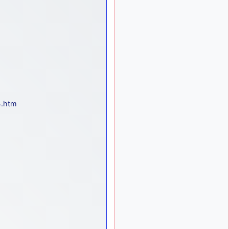
meeting de Lann Bihoué de
2026 ?
cachée dans les pins
il y a
: Coucou et
6 mois, 3 semaines
excellente année 2026 à
tous et au site!
jericho
: Bonne
il y a 7 mois
année et tous mes meilleurs
voeux à tous pour 2026 !
little boy
: je vous
4.htm
il y a 7 mois
souhaite un bon réveillon
pour cette nouvelle année!
jericho
:
il y a 7 mois, 1 semaine
Merci D9pouces, à mon tour
de souhaiter un Joyeux
Noël et de bonnes fêtes de
fin d'année.
d9pouces
il y a 7 mois,
: Joyeux Noël à
1 semaine
tous !
d9pouces
: mais
il y a 8 mois