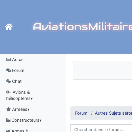
AviationsMilitair
Actus
Forum
Chat
Avions &
hélicoptères▾
Armées▾
Forum
Autres Sujets aéro
Constructeurs▾
Armes &