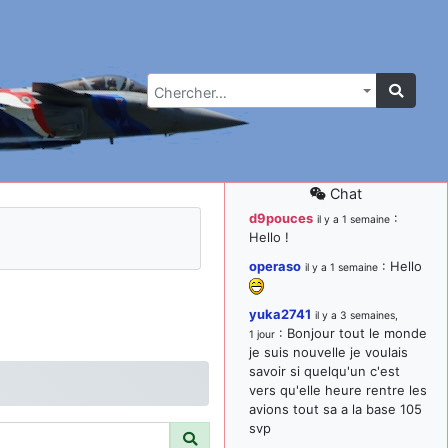
Chercher…
Chat
d9pouces
:
il y a 1 semaine
Hello !
operaso
: Hello
il y a 1 semaine
yuka2741
il y a 3 semaines,
: Bonjour tout le monde
1 jour
je suis nouvelle je voulais
savoir si quelqu'un c'est
vers qu'elle heure rentre les
avions tout sa a la base 105
svp