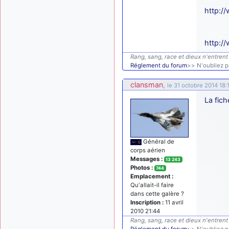
http:/
http:/
Rang, sang, race et dieux n'entrent 
Réglement du forum
>> N'oubliez pa
clansman
,
le 31 octobre 2014 18:
La fich
Général de
corps aérien
Messages :
13 243
Photos :
744
Emplacement :
Qu'allait-il faire
dans cette galère ?
Inscription :
11 avril
2010 21:44
Rang, sang, race et dieux n'entrent 