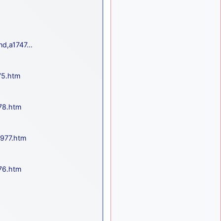
d9pouces
:
il y a 9 mois
lesquels, par exemple ?
mahmoud
:
il y a 9 mois
bonsoir, très instructif ce
and,a1747…
site .mais nous aimerions
avoir les photo des anciens
appareils de l'armée de l'air
75.htm
de la haute -volta
d9pouces
: Ça
il y a 10 mois
me casse quand même bien
78.htm
les pieds, j’avoue
jericho
:
il y a 10 mois, 1 semaine
Pour moi tout est à nouveau
1977.htm
OK dirait-on… Merci à toi.
d9pouces
il y a 10 mois,
: En espérant
1 semaine
76.htm
n’avoir coupé les
accessoires de personne au
passage !
d9pouces
il y a 10 mois,
: j'ai trouvé un
1 semaine