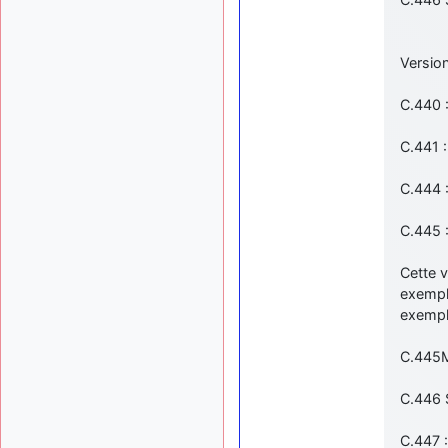
Version
C.440 :
C.441 
C.444 :
C.445 :
Cette v
exempla
exempla
C.445M 
C.446 S
C.447 :