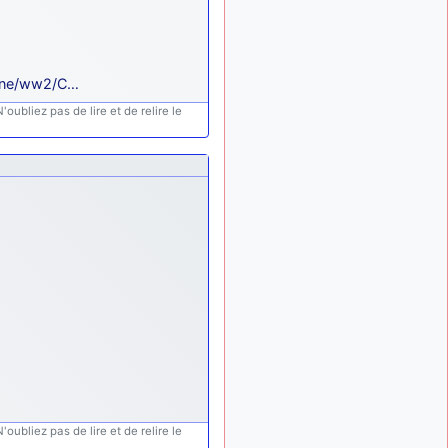
palliatif un peu violent, mais
ça devrait aller un peu
mieux
d9pouces
il y a 10 mois,
line/ww2/C…
: cette fois, c'est le
1 semaine
oubliez pas de lire et de relire le
Brésil et Singapour qui
mettent le site par terre
jericho
:
il y a 11 mois, 2 semaines
Ah ben je peux te confirmer
que j'étais resté dans le
filtre…
d9pouces
il y a 11 mois,
: Désolé ! Mon
2 semaines
filtrage a été un peu trop
violent manifestement
tout voir
oubliez pas de lire et de relire le