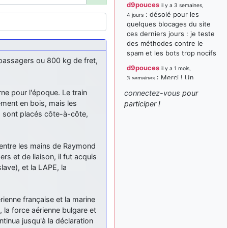
d9pouces
il y a 3 semaines,
: désolé pour les
4 jours
quelques blocages du site
ces derniers jours : je teste
des méthodes contre le
spam et les bots trop nocifs
6 passagers ou 800 kg de fret,
d9pouces
il y a 1 mois,
: Merci ! Un
3 semaines
souvenir de la Ferté-Alais !
rne pour l'époque. Le train
connectez-vous
pour
paxwax
:
lement en bois, mais les
participer !
il y a 1 mois, 3 semaines
Super, la nouvelle bannière
es sont placés côte-à-côte,
d9pouces
il y a 2 mois,
: je suis un
1 semaine
avion@,._,+ > lesquels ? je
5, entre les mains de Raymond
ne suis pas sûr de
s et de liaison, il fut acquis
comprendre
ave), et la LAPE, la
d9pouces
il y a 2 mois,
: ouakamois > si tu
1 semaine
parles du sujet sur l'Armée
érienne française et la marine
de l'Air, bien sûr que oui !
 la force aérienne bulgare et
tinua jusqu'à la déclaration
je suis un avion@,._,+
il y a