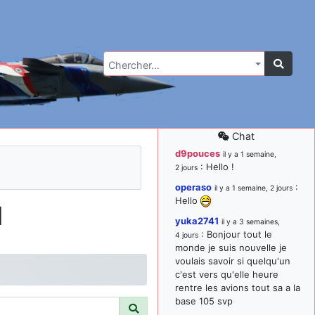
Chercher…
Chat
d9pouces
il y a 1 semaine,
: Hello !
2 jours
operaso
:
il y a 1 semaine, 2 jours
Hello
d
yuka2741
il y a 3 semaines,
: Bonjour tout le
4 jours
monde je suis nouvelle je
voulais savoir si quelqu'un
c'est vers qu'elle heure
rentre les avions tout sa a la
base 105 svp