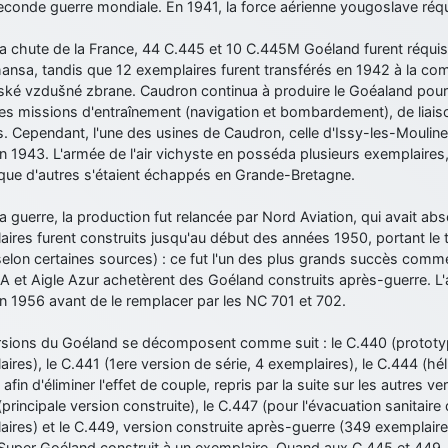
econde guerre mondiale. En 1941, la force aérienne yougoslave réquis
a chute de la France, 44 C.445 et 10 C.445M Goéland furent réquisi
hansa, tandis que 12 exemplaires furent transférés en 1942 à la c
ké vzdušné zbrane. Caudron continua à produire le Goéaland pour le
es missions d'entraînement (navigation et bombardement), de liais
. Cependant, l'une des usines de Caudron, celle d'Issy-les-Moulin
en 1943. L'armée de l'air vichyste en posséda plusieurs exemplaires,
 que d'autres s'étaient échappés en Grande-Bretagne.
a guerre, la production fut relancée par Nord Aviation, qui avait a
ires furent construits jusqu'au début des années 1950, portant le 
selon certaines sources) : ce fut l'un des plus grands succès com
et Aigle Azur achetèrent des Goéland construits après-guerre. L'arm
n 1956 avant de le remplacer par les NC 701 et 702.
rsions du Goéland se décomposent comme suit : le C.440 (prototyp
ires), le C.441 (1ere version de série, 4 exemplaires), le C.444 (hé
 afin d'éliminer l'effet de couple, repris par la suite sur les autres v
principale version construite), le C.447 (pour l'évacuation sanitaire
ires) et le C.449, version construite après-guerre (349 exemplaires)
Super Goéland construit à un exemplaire. Quand aux C.445 et 449, i