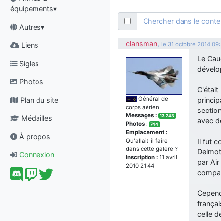
équipements▾
Chercher dans le cont
Autres▾
clansman
,
Liens
le 31 octobre 2014 09
Le Caud
Sigles
dévelop
Photos
C'était
Général de
Plan du site
princip
corps aérien
section
Messages :
13 243
Médailles
avec d
Photos :
744
Emplacement :
À propos
Il fut 
Qu'allait-il faire
dans cette galère ?
Delmott
Connexion
Inscription :
11 avril
par Air
2010 21:44
compagn
Cependa
françai
celle d