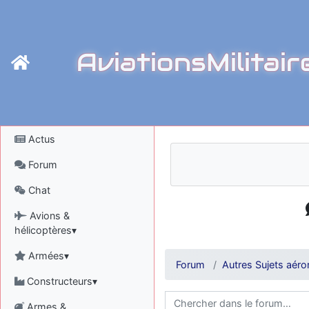
AviationsMilitair
Actus
Forum
Chat
Avions &
hélicoptères▾
Armées▾
Forum
Autres Sujets aéro
Constructeurs▾
Armes &