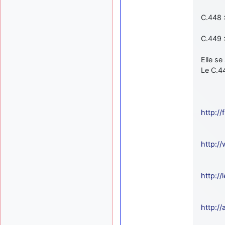
C.448 
C.449 :
Elle se
Le C.44
http://
http:/
http:/
http:/