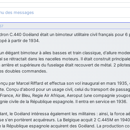
enu des messages
:57
ron C.440 Goéland était un bimoteur utilitaire civil français pour 
pé à partir de 1934.
 un élégant bimoteur à ailes basses et train classique, d'allure mode
al se rétractait dans les nacelles moteurs. Il était construit principa
 arrière et supérieure du fuselage était recouvert de métal. 2 pilot
es doubles commandes.
conçu par Marcel Riffard et effectua son vol inaugural en mars 193
e. Conçu d'abord pour un usage civil, celui du transport de passager
 France, Air Bleu, Regie Air Afrique, Aeroput (une compagnie yougosl
ie civile de la République espagnole. Il entra en service en 1936.
nt, le Goéland intéressa également les militaires : ainsi, la force a
se s'en portèrent acquéreurs. La Belgique acquit 2 C.445M en 1940,
e la République espagnole acquirent des Goéland. La production con