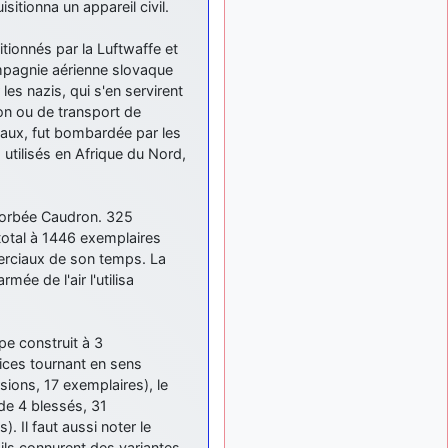
itionna un appareil civil.
: Bonjour je
2 mois, 1 semaine
viens d'arriver il y a
quelques moi et quelques
tionnés par la Luftwaffe et
avions n'ont pas les mêmes
ompagnie aérienne slovaque
noms qu'aujourd'hui
s nazis, qui s'en servirent
on ou de transport de
ouakamois
il y a 2 mois,
eaux, fut bombardée par les
: Bonjourà toutes
2 semaines
et à tous.en espérantque
 utilisés en Afrique du Nord,
ces quelques images du
Pays Basque vous auront
plu ; Agur…
bsorbée Caudron. 325
total à 1446 exemplaires
d9pouces
il y a 2 mois,
: Je me rattraperai
merciaux de son temps. La
3 semaines
à la Ferté samedi
ée de l'air l'utilisa
d9pouces
il y a 2 mois,
:
3 semaines
e construit à 3
Malheureusement non
un
peu trop loin pour moi !
lices tournant en sens
ersions, 17 exemplaires), le
fox_50
:
il y a 2 mois, 3 semaines
 de 4 blessés, 31
Bonjour, certains parmis
. Il faut aussi noter le
vous étaient-ils présent au
ls connurent des variantes.