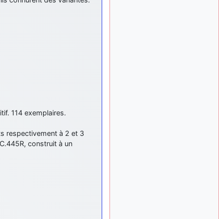
meeting de Lann Bihoué de
2026 ?
cachée dans les pins
il y a
: Coucou et
6 mois, 3 semaines
excellente année 2026 à
tous et au site!
jericho
:
il y a 7 mois, 1 semaine
Bonne année et tous mes
meilleurs voeux à tous pour
2026 !
little boy
il y a 7 mois,
itif. 114 exemplaires.
: je vous souhaite
1 semaine
un bon réveillon pour cette
its respectivement à 2 et 3
nouvelle année!
C.445R, construit à un
jericho
:
il y a 7 mois, 1 semaine
Merci D9pouces, à mon tour
de souhaiter un Joyeux
Noël et de bonnes fêtes de
fin d'année.
d9pouces
il y a 7 mois,
: Joyeux Noël à
1 semaine