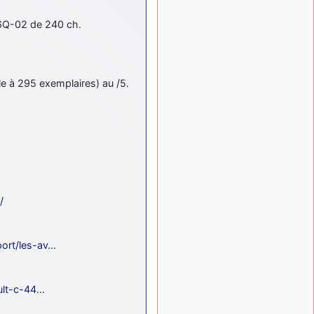
tous !
d9pouces
: mais
il y a 8 mois
 6Q-02 de 240 ch.
tu peux tenter l'un des
rares lycées militaires
comme le Prytanée dans la
Sarthe, ça ne peut pas faire
le à 295 exemplaires) au /5.
de mal !
d9pouces
: C'est
il y a 8 mois
plutôt après le lycée, voire
après une prépa
scientifique, tu as donc
encore un peu de temps
devant toi
yaellerigolow
il y a 8 mois,
/
: bonjour a tous je
1 semaine
suis un élève de première
passionnée par l'aviation
port/les-av…
militaire , pourrais je savoir
que faire après le lycée
pour s'orienter et pouvoir
devenir officier de l'armée
ault-c-44…
de l'air?