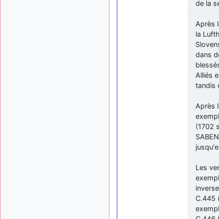
de la s
Après l
la Luft
Slovens
dans d
blessés
Alliés 
tandis
Après l
exempla
(1702 
SABENA 
jusqu'e
Les ve
exempla
inverse
C.445 (
exempla
C.446 