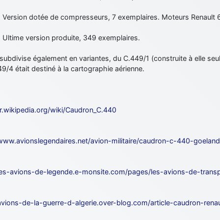
: Version dotée de compresseurs, 7 exemplaires. Moteurs Renault
 Ultime version produite, 349 exemplaires.
 subdivise également en variantes, du C.449/1 (construite à elle seu
9/4 était destiné à la cartographie aérienne.
fr.wikipedia.org/wiki/Caudron_C.440
/www.avionslegendaires.net/avion-militaire/caudron-c-440-goeland
/les-avions-de-legende.e-monsite.com/pages/les-avions-de-trans
/avions-de-la-guerre-d-algerie.over-blog.com/article-caudron-ren