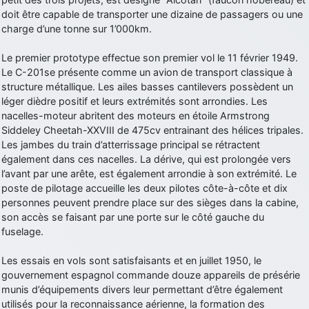
doit être capable de transporter une dizaine de passagers ou une
d9pouces
: Joyeux Noël à tous !
charge d’une tonne sur 1’000km.
d9pouces
: mais tu peux tenter l'un des rares lycées militaires
comme le Prytanée dans la Sarthe, ça ne peut pas faire de mal !
Le premier prototype effectue son premier vol le 11 février 1949.
Le C-201se présente comme un avion de transport classique à
d9pouces
: C'est plutôt après le lycée, voire après une prépa
structure métallique. Les ailes basses cantilevers possèdent un
scientifique, tu as donc encore un peu de temps devant toi
léger dièdre positif et leurs extrémités sont arrondies. Les
yaellerigolow
: bonjour a tous je suis un élève de première
nacelles-moteur abritent des moteurs en étoile Armstrong
passionnée par l'aviation militaire , pourrais je savoir que faire après
Siddeley Cheetah-XXVIII de 475cv entrainant des hélices tripales.
le lycée pour s'orienter et pouvoir devenir officier de l'armée de l'air?
Les jambes du train d’atterrissage principal se rétractent
d9pouces
: lesquels, par exemple ?
également dans ces nacelles. La dérive, qui est prolongée vers
l’avant par une arête, est également arrondie à son extrémité. Le
mahmoud
: bonsoir, très instructif ce site .mais nous aimerions avoir
poste de pilotage accueille les deux pilotes côte-à-côte et dix
les photo des anciens appareils de l'armée de l'air de la haute -volta
personnes peuvent prendre place sur des sièges dans la cabine,
d9pouces
: Ça me casse quand même bien les pieds, j’avoue
son accès se faisant par une porte sur le côté gauche du
fuselage.
jericho
: Pour moi tout est à nouveau OK dirait-on… Merci à toi.
d9pouces
: En espérant n’avoir coupé les accessoires de personne
Les essais en vols sont satisfaisants et en juillet 1950, le
au passage !
gouvernement espagnol commande douze appareils de présérie
munis d’équipements divers leur permettant d’être également
d9pouces
: j'ai trouvé un palliatif un peu violent, mais ça devrait aller
utilisés pour la reconnaissance aérienne, la formation des
un peu mieux