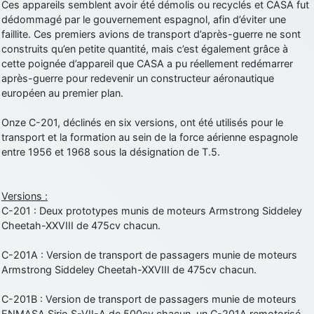
Ces appareils semblent avoir été démolis ou recyclés et CASA fut
dédommagé par le gouvernement espagnol, afin d’éviter une
faillite. Ces premiers avions de transport d’après-guerre ne sont
construits qu’en petite quantité, mais c’est également grâce à
cette poignée d’appareil que CASA a pu réellement redémarrer
après-guerre pour redevenir un constructeur aéronautique
européen au premier plan.
Onze C-201, déclinés en six versions, ont été utilisés pour le
transport et la formation au sein de la force aérienne espagnole
entre 1956 et 1968 sous la désignation de T.5.
Versions :
C-201 : Deux prototypes munis de moteurs Armstrong Siddeley
Cheetah-XXVIII de 475cv chacun.
C-201A : Version de transport de passagers munie de moteurs
Armstrong Siddeley Cheetah-XXVIII de 475cv chacun.
C-201B : Version de transport de passagers munie de moteurs
ENMASA Sirio S-VII-A de 500cv chacun, un C-201A remotorisé.