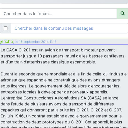
d9pouces
: ouakamois > si tu parles du sujet sur l'Armée de l'Air,
bien sûr que oui !
je suis un avion@,._,+
: Bonjour je viens d'arriver il y a quelques
moi et quelques avions n'ont pas les mêmes noms qu'aujourd'hui
Chercher dans le contenu des messages
ouakamois
: Bonjourà toutes et à tous.en espérantque ces
quelques images du Pays Basque vous auront plu ; Agur…
jericho
,
le 18 septembre 2014 11:17
d9pouces
: Je me rattraperai à la Ferté samedi
Le CASA C-201 est un avion de transport bimoteur pouvant
d9pouces
transporter jusqu’à 10 passagers, muni d’ailes basses cantilevers
: Malheureusement non
un peu trop loin pour moi !
et d’un train d’atterrissage classique escamotable.
fox_50
: Bonjour, certains parmis vous étaient-ils présent au
meeting de Lann Bihoué de 2026 ?
Durant la seconde guerre mondiale et à la fin de celle-ci, l’industrie
cachée dans les pins
: Coucou et excellente année 2026 à tous et
aéronautique espagnole ne construit que des avions étrangers
au site!
sous licences. Le gouvernement décide alors d’encourager les
entreprises locales à développer de nouveaux appareils.
jericho
: Bonne année et tous mes meilleurs voeux à tous pour
L’entreprise Construcciones Aeronáuticas SA (CASA) se lance
2026 !
dans l’étude de plusieurs avions de transport de différentes
little boy
: je vous souhaite un bon réveillon pour cette nouvelle
capacités qui donneront par la suite les C-201, C-202 et C-207.
année!
En juin 1946, un contrat est signé avec le gouvernement pour la
jericho
construction de deux prototypes du C-201. Cet appareil, le plus
: Merci D9pouces, à mon tour de souhaiter un Joyeux Noël
et de bonnes fêtes de fin d'année.
petit des trois projets, est désigné "Alcótan" (faucon hobereau) et