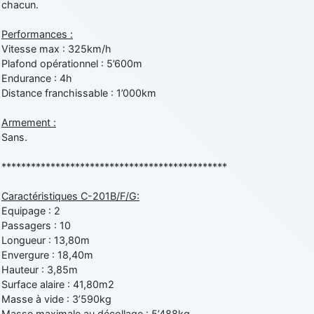
chacun.
Performances :
Vitesse max : 325km/h
Plafond opérationnel : 5’600m
Endurance : 4h
Distance franchissable : 1’000km
Armement :
Sans.
**********************************************
Caractéristiques C-201B/F/G:
Equipage : 2
Passagers : 10
Longueur : 13,80m
Envergure : 18,40m
Hauteur : 3,85m
Surface alaire : 41,80m2
Masse à vide : 3’590kg
Masse maximale au décollage : 5’488kg