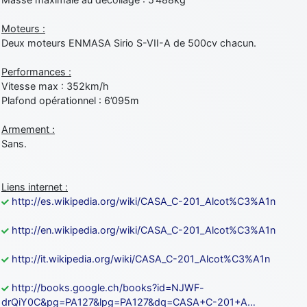
Moteurs :
Deux moteurs ENMASA Sirio S-VII-A de 500cv chacun.
Performances :
Vitesse max : 352km/h
Plafond opérationnel : 6’095m
Armement :
Sans.
Liens internet :
http://es.wikipedia.org/wiki/CASA_C-201_Alcot%C3%A1n
http://en.wikipedia.org/wiki/CASA_C-201_Alcot%C3%A1n
http://it.wikipedia.org/wiki/CASA_C-201_Alcot%C3%A1n
http://books.google.ch/books?id=NJWF-
drQiY0C&pg=PA127&lpg=PA127&dq=CASA+C-201+A…