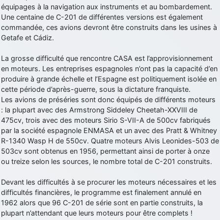
équipages à la navigation aux instruments et au bombardement.
d9pouces
: cette fois, c'est le Brésil et Singapour qui mettent le site
Une centaine de C-201 de différentes versions est également
par terre
commandée, ces avions devront être construits dans les usines à
jericho
: Ah ben je peux te confirmer que j'étais resté dans le filtre…
Getafe et Cádiz.
La grosse difficulté que rencontre CASA est l’approvisionnement
d9pouces
: Désolé ! Mon filtrage a été un peu trop violent
en moteurs. Les entreprises espagnoles n’ont pas la capacité d’en
manifestement
produire à grande échelle et l’Espagne est politiquement isolée en
tout voir
cette période d’après-guerre, sous la dictature franquiste.
Les avions de préséries sont donc équipés de différents moteurs
: la plupart avec des Armstrong Siddeley Cheetah-XXVIII de
475cv, trois avec des moteurs Sirio S-VII-A de 500cv fabriqués
par la société espagnole ENMASA et un avec des Pratt & Whitney
R-1340 Wasp H de 550cv. Quatre moteurs Alvis Leonides-503 de
503cv sont obtenus en 1956, permettant ainsi de porter à onze
ou treize selon les sources, le nombre total de C-201 construits.
Devant les difficultés à se procurer les moteurs nécessaires et les
difficultés financières, le programme est finalement annulé en
1962 alors que 96 C-201 de série sont en partie construits, la
plupart n’attendant que leurs moteurs pour être complets !