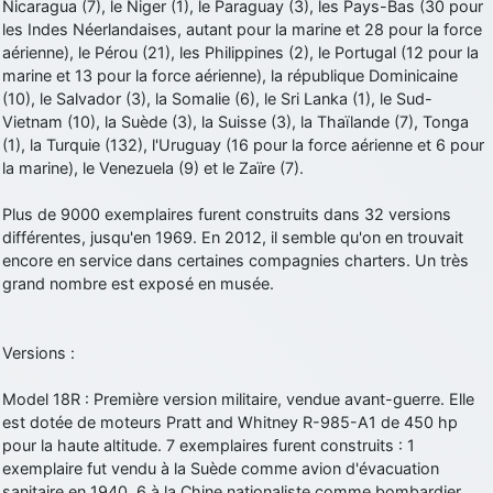
Nicaragua (7), le Niger (1), le Paraguay (3), les Pays-Bas (30 pour
les Indes Néerlandaises, autant pour la marine et 28 pour la force
aérienne), le Pérou (21), les Philippines (2), le Portugal (12 pour la
marine et 13 pour la force aérienne), la république Dominicaine
(10), le Salvador (3), la Somalie (6), le Sri Lanka (1), le Sud-
Vietnam (10), la Suède (3), la Suisse (3), la Thaïlande (7), Tonga
(1), la Turquie (132), l'Uruguay (16 pour la force aérienne et 6 pour
la marine), le Venezuela (9) et le Zaïre (7).
Plus de 9000 exemplaires furent construits dans 32 versions
différentes, jusqu'en 1969. En 2012, il semble qu'on en trouvait
encore en service dans certaines compagnies charters. Un très
grand nombre est exposé en musée.
Versions :
Model 18R : Première version militaire, vendue avant-guerre. Elle
est dotée de moteurs Pratt and Whitney R-985-A1 de 450 hp
pour la haute altitude. 7 exemplaires furent construits : 1
exemplaire fut vendu à la Suède comme avion d'évacuation
sanitaire en 1940, 6 à la Chine nationaliste comme bombardier