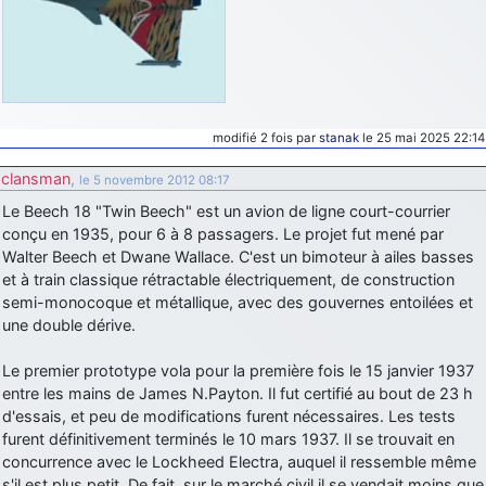
d9pouces
: Joyeux Noël à tous !
d9pouces
: mais tu peux tenter l'un des rares lycées militaires
comme le Prytanée dans la Sarthe, ça ne peut pas faire de mal !
d9pouces
: C'est plutôt après le lycée, voire après une prépa
modifié 2 fois par
stanak
le 25 mai 2025 22:14
scientifique, tu as donc encore un peu de temps devant toi
yaellerigolow
: bonjour a tous je suis un élève de première
clansman
,
le 5 novembre 2012 08:17
passionnée par l'aviation militaire , pourrais je savoir que faire après
Le Beech 18 "Twin Beech" est un avion de ligne court-courrier
le lycée pour s'orienter et pouvoir devenir officier de l'armée de l'air?
conçu en 1935, pour 6 à 8 passagers. Le projet fut mené par
d9pouces
: lesquels, par exemple ?
Walter Beech et Dwane Wallace. C'est un bimoteur à ailes basses
et à train classique rétractable électriquement, de construction
mahmoud
: bonsoir, très instructif ce site .mais nous aimerions avoir
semi-monocoque et métallique, avec des gouvernes entoilées et
les photo des anciens appareils de l'armée de l'air de la haute -volta
une double dérive.
d9pouces
: Ça me casse quand même bien les pieds, j’avoue
jericho
: Pour moi tout est à nouveau OK dirait-on… Merci à toi.
Le premier prototype vola pour la première fois le 15 janvier 1937
entre les mains de James N.Payton. Il fut certifié au bout de 23 h
d9pouces
: En espérant n’avoir coupé les accessoires de personne
d'essais, et peu de modifications furent nécessaires. Les tests
au passage !
furent définitivement terminés le 10 mars 1937. Il se trouvait en
d9pouces
: j'ai trouvé un palliatif un peu violent, mais ça devrait aller
concurrence avec le Lockheed Electra, auquel il ressemble même
un peu mieux
s'il est plus petit. De fait, sur le marché civil il se vendait moins que