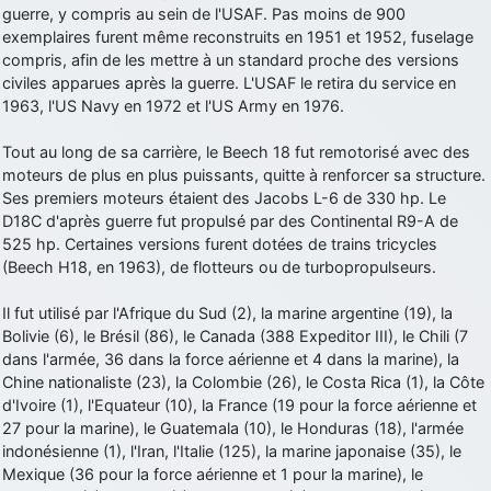
guerre, y compris au sein de l'USAF. Pas moins de 900
exemplaires furent même reconstruits en 1951 et 1952, fuselage
compris, afin de les mettre à un standard proche des versions
civiles apparues après la guerre. L'USAF le retira du service en
1963, l'US Navy en 1972 et l'US Army en 1976.
Tout au long de sa carrière, le Beech 18 fut remotorisé avec des
moteurs de plus en plus puissants, quitte à renforcer sa structure.
Ses premiers moteurs étaient des Jacobs L-6 de 330 hp. Le
D18C d'après guerre fut propulsé par des Continental R9-A de
525 hp. Certaines versions furent dotées de trains tricycles
(Beech H18, en 1963), de flotteurs ou de turbopropulseurs.
Il fut utilisé par l'Afrique du Sud (2), la marine argentine (19), la
Bolivie (6), le Brésil (86), le Canada (388 Expeditor III), le Chili (7
dans l'armée, 36 dans la force aérienne et 4 dans la marine), la
Chine nationaliste (23), la Colombie (26), le Costa Rica (1), la Côte
d'Ivoire (1), l'Equateur (10), la France (19 pour la force aérienne et
27 pour la marine), le Guatemala (10), le Honduras (18), l'armée
indonésienne (1), l'Iran, l'Italie (125), la marine japonaise (35), le
Mexique (36 pour la force aérienne et 1 pour la marine), le