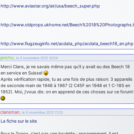
http://www.aviastar.org/air/usa/beech_super.php
http://www.oldprops.ukhome.net/Beech%2018%20Photographs.
http://www.flugzeuginfo.net/acdata_php/acdata_beech18_en.php
jericho
,
le 5 novembre 2012 10:54
Merci Clans, je ne savais même pas qu'il y avait eu des Beech 18
en service en Suisse!
Après vérification rapide, tu as une fois de plus raison: 3 appareils
de seconde main de 1948 à 1967 (2 C45F en 1948 et 1 C-18S en
1952). Moi, j'vous dis: on en apprend de ces choses sur ce forum!
clansman
,
le 5 novembre 2012 11:23
La fiche sur le site
Pour le Tonga, c'est pas une boulette : apparemment, il est