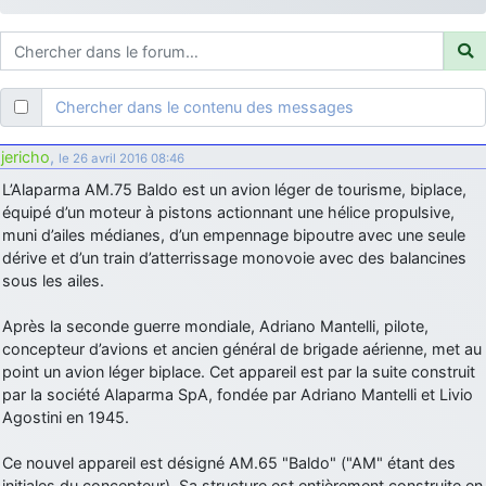
d9pouces
: ouakamois > si tu parles du sujet sur l'Armée de l'Air,
bien sûr que oui !
je suis un avion@,._,+
: Bonjour je viens d'arriver il y a quelques
moi et quelques avions n'ont pas les mêmes noms qu'aujourd'hui
Chercher dans le contenu des messages
ouakamois
: Bonjourà toutes et à tous.en espérantque ces
quelques images du Pays Basque vous auront plu ; Agur…
jericho
,
le 26 avril 2016 08:46
d9pouces
: Je me rattraperai à la Ferté samedi
L’Alaparma AM.75 Baldo est un avion léger de tourisme, biplace,
d9pouces
équipé d’un moteur à pistons actionnant une hélice propulsive,
: Malheureusement non
un peu trop loin pour moi !
muni d’ailes médianes, d’un empennage bipoutre avec une seule
fox_50
: Bonjour, certains parmis vous étaient-ils présent au
dérive et d’un train d’atterrissage monovoie avec des balancines
meeting de Lann Bihoué de 2026 ?
sous les ailes.
cachée dans les pins
: Coucou et excellente année 2026 à tous et
au site!
Après la seconde guerre mondiale, Adriano Mantelli, pilote,
concepteur d’avions et ancien général de brigade aérienne, met au
jericho
: Bonne année et tous mes meilleurs voeux à tous pour
point un avion léger biplace. Cet appareil est par la suite construit
2026 !
par la société Alaparma SpA, fondée par Adriano Mantelli et Livio
little boy
: je vous souhaite un bon réveillon pour cette nouvelle
Agostini en 1945.
année!
jericho
Ce nouvel appareil est désigné AM.65 "Baldo" ("AM" étant des
: Merci D9pouces, à mon tour de souhaiter un Joyeux Noël
et de bonnes fêtes de fin d'année.
initiales du concepteur). Sa structure est entièrement construite en