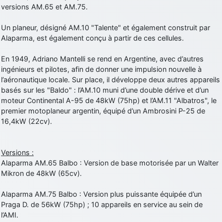
versions AM.65 et AM.75.
d9pouces
: cette fois, c'est le Brésil et Singapour qui mettent le site
par terre
Un planeur, désigné AM.10 "Talente" et également construit par
jericho
: Ah ben je peux te confirmer que j'étais resté dans le filtre…
Alaparma, est également conçu à partir de ces cellules.
En 1949, Adriano Mantelli se rend en Argentine, avec d’autres
d9pouces
: Désolé ! Mon filtrage a été un peu trop violent
ingénieurs et pilotes, afin de donner une impulsion nouvelle à
manifestement
l’aéronautique locale. Sur place, il développe deux autres appareils
tout voir
basés sur les "Baldo" : l’AM.10 muni d’une double dérive et d’un
moteur Continental A-95 de 48kW (75hp) et l’AM.11 "Albatros", le
premier motoplaneur argentin, équipé d’un Ambrosini P-25 de
16,4kW (22cv).
Versions :
Alaparma AM.65 Balbo : Version de base motorisée par un Walter
Mikron de 48kW (65cv).
Alaparma AM.75 Balbo : Version plus puissante équipée d’un
Praga D. de 56kW (75hp) ; 10 appareils en service au sein de
l’AMI.