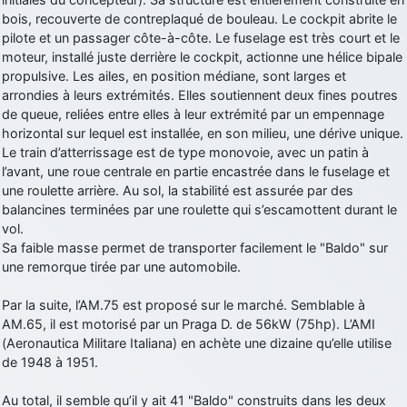
bois, recouverte de contreplaqué de bouleau. Le cockpit abrite le
d9pouces
: Joyeux Noël à tous !
pilote et un passager côte-à-côte. Le fuselage est très court et le
d9pouces
: mais tu peux tenter l'un des rares lycées militaires
moteur, installé juste derrière le cockpit, actionne une hélice bipale
comme le Prytanée dans la Sarthe, ça ne peut pas faire de mal !
propulsive. Les ailes, en position médiane, sont larges et
arrondies à leurs extrémités. Elles soutiennent deux fines poutres
d9pouces
: C'est plutôt après le lycée, voire après une prépa
de queue, reliées entre elles à leur extrémité par un empennage
scientifique, tu as donc encore un peu de temps devant toi
horizontal sur lequel est installée, en son milieu, une dérive unique.
yaellerigolow
: bonjour a tous je suis un élève de première
Le train d’atterrissage est de type monovoie, avec un patin à
passionnée par l'aviation militaire , pourrais je savoir que faire après
l’avant, une roue centrale en partie encastrée dans le fuselage et
le lycée pour s'orienter et pouvoir devenir officier de l'armée de l'air?
une roulette arrière. Au sol, la stabilité est assurée par des
d9pouces
: lesquels, par exemple ?
balancines terminées par une roulette qui s’escamottent durant le
vol.
mahmoud
: bonsoir, très instructif ce site .mais nous aimerions avoir
Sa faible masse permet de transporter facilement le "Baldo" sur
les photo des anciens appareils de l'armée de l'air de la haute -volta
une remorque tirée par une automobile.
d9pouces
: Ça me casse quand même bien les pieds, j’avoue
Par la suite, l’AM.75 est proposé sur le marché. Semblable à
jericho
: Pour moi tout est à nouveau OK dirait-on… Merci à toi.
AM.65, il est motorisé par un Praga D. de 56kW (75hp). L’AMI
d9pouces
: En espérant n’avoir coupé les accessoires de personne
(Aeronautica Militare Italiana) en achète une dizaine qu’elle utilise
au passage !
de 1948 à 1951.
d9pouces
: j'ai trouvé un palliatif un peu violent, mais ça devrait aller
Au total, il semble qu’il y ait 41 "Baldo" construits dans les deux
un peu mieux