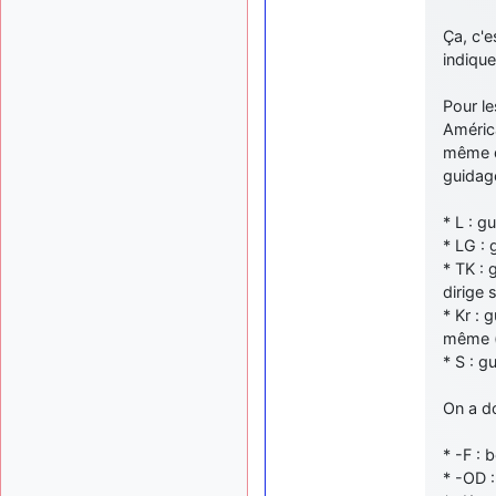
Ça, c'e
indique
Pour l
América
même d
guidag
* L : g
* LG : 
* TK : 
dirige s
* Kr : 
même (i
* S : g
On a d
* -F :
* -OD 