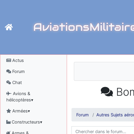
AviationsMilitair
Actus
Forum
Chat
Bom
Avions &
hélicoptères▾
Armées▾
Forum
Autres Sujets aéro
Constructeurs▾
Armes &