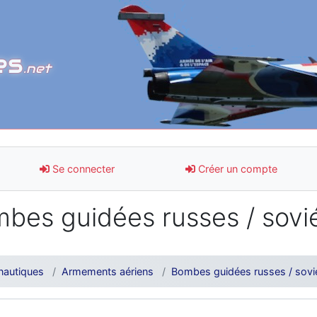
es
.net
Se connecter
Créer un compte
bes guidées russes / sovi
nautiques
Armements aériens
Bombes guidées russes / sovi