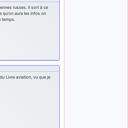
d9pouces
: mais
il y a 8 mois
iennes russes. Il sort à ce
tu peux tenter l'un des
e qu'on aura les infos on
rares lycées militaires
u temps.
comme le Prytanée dans la
Sarthe, ça ne peut pas faire
de mal !
d9pouces
: C'est
il y a 8 mois
plutôt après le lycée, voire
après une prépa
scientifique, tu as donc
encore un peu de temps
devant toi
yaellerigolow
il y a 8 mois,
u Livre aviation, vu que je
: bonjour a tous je
1 semaine
suis un élève de première
passionnée par l'aviation
militaire , pourrais je savoir
que faire après le lycée
pour s'orienter et pouvoir
devenir officier de l'armée
de l'air?
d9pouces
:
il y a 9 mois