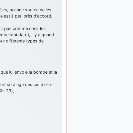
: Bonjour je
2 mois, 1 semaine
viens d'arriver il y a
èles, aucune source ne les
quelques moi et quelques
e est à peu près d'accord.
avions n'ont pas les mêmes
noms qu'aujourd'hui
tait pas comme chez les
ouakamois
ombe standard), il y a quand
il y a 2 mois,
: Bonjourà toutes
2 semaines
ur différents types de
et à tous.en espérantque
ces quelques images du
Pays Basque vous auront
plu ; Agur…
d9pouces
il y a 2 mois,
 que lui envoie la bombe et la
: Je me rattraperai
3 semaines
à la Ferté samedi
 et se dirige dessus d'elle-
 Kh-29),
d9pouces
il y a 2 mois,
:
3 semaines
Malheureusement non
un peu trop loin pour moi !
fox_50
:
il y a 2 mois, 3 semaines
Bonjour, certains parmis
vous étaient-ils présent au