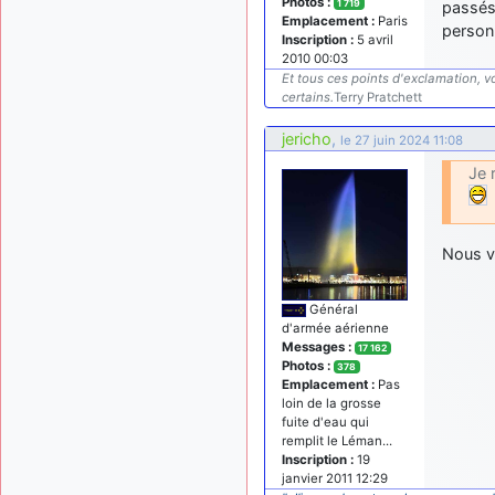
Photos :
1 719
passés
Emplacement :
Paris
personn
Inscription :
5 avril
2010 00:03
Et tous ces points d'exclamation, vo
certains.
Terry Pratchett
jericho
,
le 27 juin 2024 11:08
Je 
Nous v
Général
d'armée aérienne
Messages :
17 162
Photos :
378
Emplacement :
Pas
loin de la grosse
fuite d'eau qui
remplit le Léman...
Inscription :
19
janvier 2011 12:29