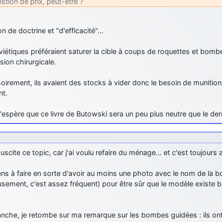
stion de prix, peut-être ?
n de doctrine et "d'efficacité"…
iétiques préféraient saturer la cible à coups de roquettes et bombes
ision chirurgicale.
irement, ils avaient des stocks à vider donc le besoin de munition
nt.
j'espère que ce livre de Butowski sera un peu plus neutre que le de
uscite ce topic, car j'ai voulu refaire du ménage… et c'est toujours 
ens à faire en sorte d'avoir au moins une photo avec le nom de la 
sement, c'est assez fréquent) pour être sûr que le modèle existe b
anche, je retombe sur ma remarque sur les bombes guidées : ils on