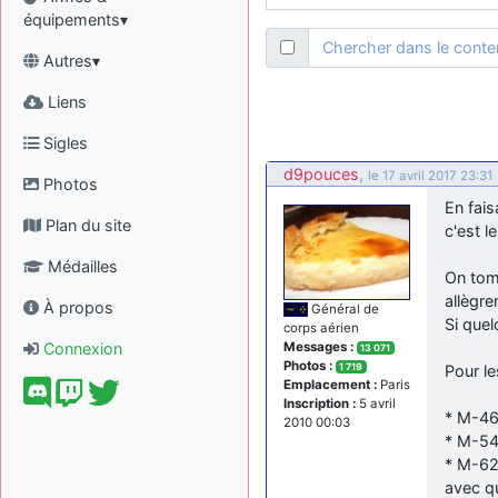
équipements▾
Chercher dans le cont
Autres▾
Liens
Sigles
d9pouces
,
le 17 avril 2017 23:31
Photos
En fais
Plan du site
c'est l
Médailles
On tom
allègr
À propos
Général de
Si quel
corps aérien
Connexion
Messages :
13 071
Photos :
1 719
Pour le
Emplacement :
Paris
Inscription :
5 avril
* M-46
2010 00:03
* M-54
* M-62
avec q