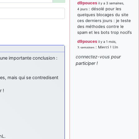
d9pouces
il y a 3 semaines,
: désolé pour les
4 jours
quelques blocages du site
ces derniers jours : je teste
des méthodes contre le
spam et les bots trop nocifs
d9pouces
il y a 1 mois,
: Merci ! Un
3 semaines
souvenir de la Ferté-Alais !
connectez-vous
pour
 une importante conclusion :
paxwax
:
participer !
il y a 1 mois, 3 semaines
Super, la nouvelle bannière
d9pouces
es, mais qui se contredisent
il y a 2 mois,
: je suis un
1 semaine
avion@,._,+ > lesquels ? je
r !
ne suis pas sûr de
comprendre
d9pouces
il y a 2 mois,
: ouakamois > si tu
1 semaine
parles du sujet sur l'Armée
de l'Air, bien sûr que oui !
hL.
je suis un avion@,._,+
il y a