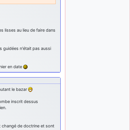
ça devrait aller un peu
mieux
d9pouces
il y a 10 mois,
: cette fois, c'est le
1 semaine
Brésil et Singapour qui
 lisses au lieu de faire dans
mettent le site par terre
jericho
:
il y a 11 mois, 2 semaines
Ah ben je peux te confirmer
s guidées n'était pas aussi
que j'étais resté dans le
filtre…
rnier en date
d9pouces
il y a 11 mois,
: Désolé ! Mon
2 semaines
filtrage a été un peu trop
violent manifestement
autant le bazar
tout voir
bombe inscrit dessus
ien.
t changé de doctrine et sont