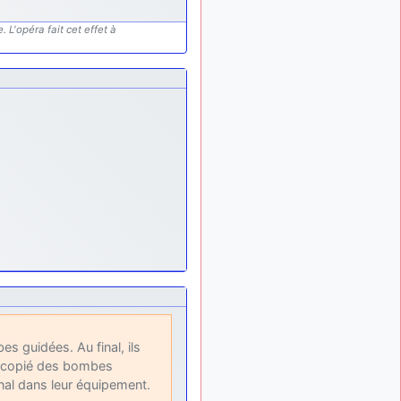
lesquels, par exemple ?
 L'opéra fait cet effet à
mahmoud
:
il y a 9 mois
bonsoir, très instructif ce
site .mais nous aimerions
avoir les photo des anciens
appareils de l'armée de l'air
de la haute -volta
d9pouces
: Ça
il y a 10 mois
me casse quand même bien
les pieds, j’avoue
jericho
:
il y a 10 mois, 1 semaine
Pour moi tout est à nouveau
OK dirait-on… Merci à toi.
d9pouces
il y a 10 mois,
: En espérant
1 semaine
n’avoir coupé les
accessoires de personne au
passage !
es guidées. Au final, ils
d9pouces
il y a 10 mois,
nt copié des bombes
: j'ai trouvé un
1 semaine
nal dans leur équipement.
palliatif un peu violent, mais