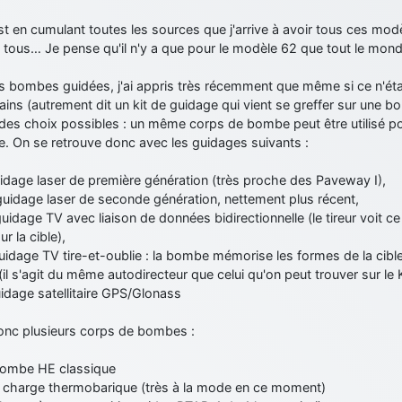
st en cumulant toutes les sources que j'arrive à avoir tous ces mod
 tous… Je pense qu'il n'y a que pour le modèle 62 que tout le mond
es bombes guidées, j'ai appris très récemment que même si ce n'é
ins (autrement dit un kit de guidage qui vient se greffer sur une b
es choix possibles : un même corps de bombe peut être utilisé po
e. On se retrouve donc avec les guidages suivants :
uidage laser de première génération (très proche des Paveway I),
guidage laser de seconde génération, nettement plus récent,
guidage TV avec liaison de données bidirectionnelle (le tireur voit ce
ur la cible),
guidage TV tire-et-oublie : la bombe mémorise les formes de la cible
l s'agit du même autodirecteur que celui qu'on peut trouver sur le
uidage satellitaire GPS/Glonass
onc plusieurs corps de bombes :
 bombe HE classique
: charge thermobarique (très à la mode en ce moment)