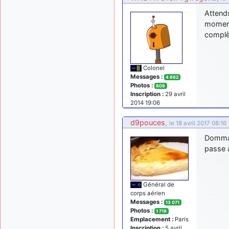
Attends
moment-
complè
Colonel
Messages :
4 682
Photos :
609
Inscription :
29 avril
2014 19:06
d9pouces
,
le 18 avril 2017 08:16
Dommage
passe 
Général de
corps aérien
Messages :
13 071
Photos :
1 719
Emplacement :
Paris
Inscription :
5 avril