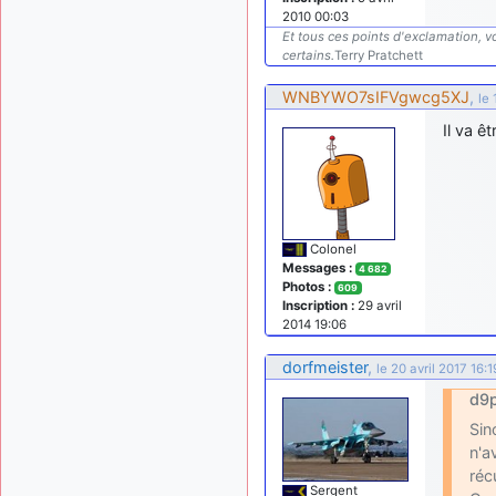
2010 00:03
Et tous ces points d'exclamation, vo
certains.
Terry Pratchett
WNBYWO7sIFVgwcg5XJ
,
le 
Il va ê
Colonel
Messages :
4 682
Photos :
609
Inscription :
29 avril
2014 19:06
dorfmeister
,
le 20 avril 2017 16:1
d9p
Sin
n'a
réc
Sergent