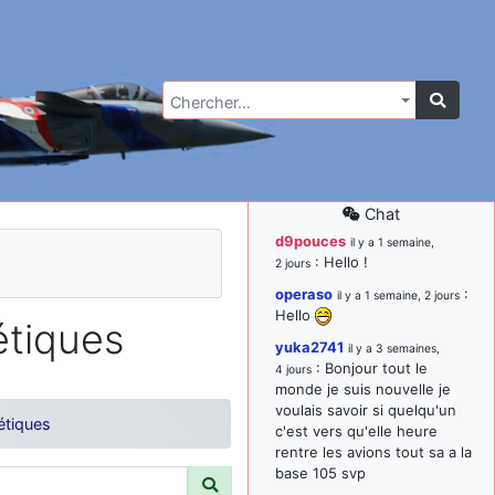
Chercher…
Chat
d9pouces
il y a 1 semaine,
: Hello !
2 jours
operaso
:
il y a 1 semaine, 2 jours
Hello
étiques
yuka2741
il y a 3 semaines,
: Bonjour tout le
4 jours
monde je suis nouvelle je
voulais savoir si quelqu'un
étiques
c'est vers qu'elle heure
rentre les avions tout sa a la
base 105 svp