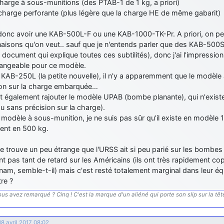
charge à sous-munitions (des PTAB-1 de 1 kg, a priori)
 charge perforante (plus légère que la charge HE de même gabarit)
donc avoir une KAB-500L-F ou une KAB-1000-TK-Pr. A priori, on peut
aisons qu'on veut.. sauf que je n'entends parler que des KAB-500
 document qui explique toutes ces subtilités), donc j'ai l'impressio
hangeable pour ce modèle.
 KAB-250L (la petite nouvelle), il n'y a apparemment que le modèle 
ion sur la charge embarquée…
t également rajouter le modèle UPAB (bombe planante), qui n'exist
 sans précision sur la charge).
 modèle à sous-munition, je ne suis pas sûr qu'il existe en modèle 
ent en 500 kg.
je trouve un peu étrange que l'URSS ait si peu parié sur les bombes g
nt pas tant de retard sur les Américains (ils ont très rapidement 
nam, semble-t-il) mais c'est resté totalement marginal dans leur é
re ?
us avez remarqué ? Cinq ! C'est la marque d'un aliéné qui porte son slip sur la tête.
18 avril 2017 08:02