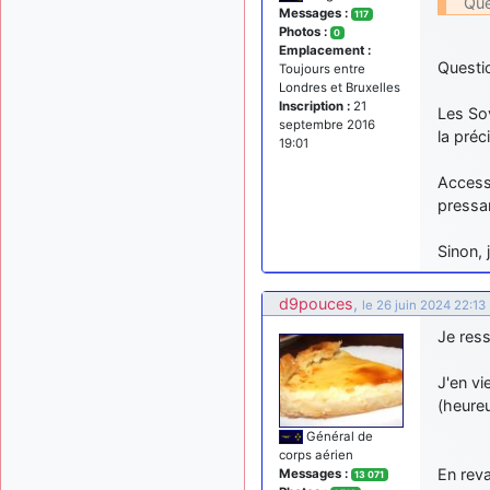
Que
Messages :
117
Photos :
0
Emplacement :
Questio
Toujours entre
Londres et Bruxelles
Inscription :
21
Les Sov
septembre 2016
la préc
19:01
Accesso
pressa
Sinon, 
d9pouces
,
le 26 juin 2024 22:13
Je ress
J'en vi
(heureu
Général de
corps aérien
En rev
Messages :
13 071