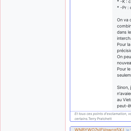
* -K : 
* -Pr :
On va 
combin
dans le
interc
Pour la
précis
On peu
nouveau
Pour le
seulem
Sinon, 
n'avaie
au Viet
peut-êt
Et tous ces points d'exclamation, vo
certains.
Terry Pratchett
WNBYWO7sIFVgwcg5XJ
,
le 