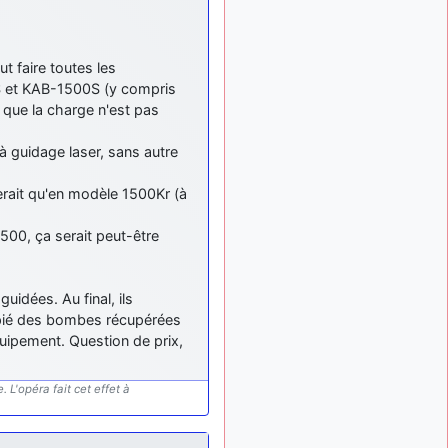
meeting de Lann Bihoué de
2026 ?
cachée dans les pins
il y a
 faire toutes les
: Coucou et
6 mois, 3 semaines
excellente année 2026 à
S et KAB-1500S (y compris
tous et au site!
n que la charge n'est pas
jericho
: Bonne
il y a 7 mois
à guidage laser, sans autre
année et tous mes meilleurs
voeux à tous pour 2026 !
erait qu'en modèle 1500Kr (à
little boy
il y a 7 mois,
: je vous souhaite
1 semaine
1500, ça serait peut-être
un bon réveillon pour cette
nouvelle année!
jericho
:
il y a 7 mois, 1 semaine
uidées. Au final, ils
Merci D9pouces, à mon tour
copié des bombes récupérées
de souhaiter un Joyeux
quipement. Question de prix,
Noël et de bonnes fêtes de
fin d'année.
 L'opéra fait cet effet à
d9pouces
il y a 7 mois,
: Joyeux Noël à
1 semaine
tous !