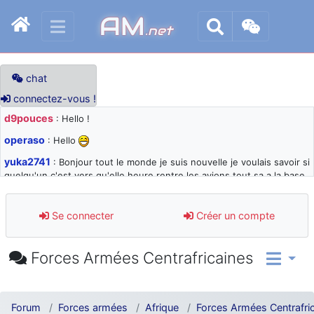
AM
.net
chat
connectez-vous !
d9pouces
: Hello !
operaso
: Hello
yuka2741
: Bonjour tout le monde je suis nouvelle je voulais savoir si
quelqu'un c'est vers qu'elle heure rentre les avions tout sa a la base
105 svp
d9pouces
: désolé pour les quelques blocages du site ces derniers
Se connecter
Créer un compte
jours : je teste des méthodes contre le spam et les bots trop nocifs
d9pouces
: Merci ! Un souvenir de la Ferté-Alais !
Forces Armées Centrafricaines
paxwax
: Super, la nouvelle bannière
d9pouces
: je suis un avion@,._,+ > lesquels ? je ne suis pas sûr de
comprendre
Forum
Forces armées
Afrique
Forces Armées Centrafri