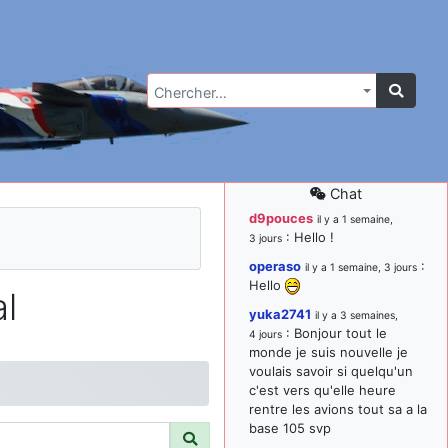
Chercher…
Chat
d9pouces
il y a 1 semaine,
: Hello !
3 jours
operaso
:
il y a 1 semaine, 3 jours
Hello
l
yuka2741
il y a 3 semaines,
: Bonjour tout le
4 jours
monde je suis nouvelle je
voulais savoir si quelqu'un
c'est vers qu'elle heure
rentre les avions tout sa a la
base 105 svp