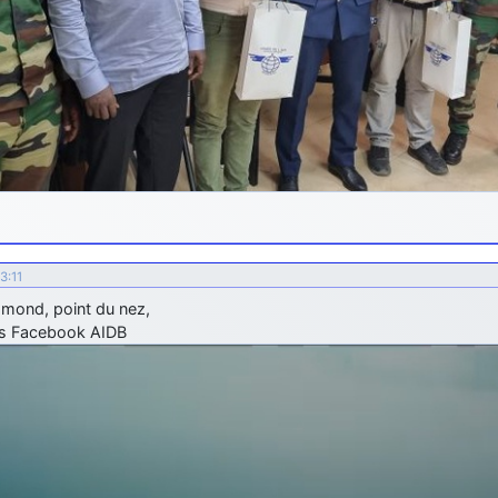
3:11
amond, point du nez,
s Facebook AIDB