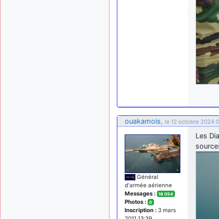
ouakamois
,
le 12 octobre 2024 0
Les Di
source
Général
d'armée aérienne
Messages :
16 054
Photos :
0
Inscription :
3 mars
2011 13:39