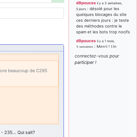
d9pouces
il y a 3 semaines,
: désolé pour les
5 jours
quelques blocages du site
ces derniers jours : je teste
des méthodes contre le
spam et les bots trop nocifs
d9pouces
il y a 1 mois,
: Merci ! Un
3 semaines
souvenir de la Ferté-Alais !
connectez-vous
pour
paxwax
:
participer !
il y a 1 mois, 3 semaines
Super, la nouvelle bannière
encore beaucoup de C295
d9pouces
il y a 2 mois,
: je suis un
1 semaine
avion@,._,+ > lesquels ? je
ne suis pas sûr de
comprendre
d9pouces
il y a 2 mois,
: ouakamois > si tu
1 semaine
parles du sujet sur l'Armée
de l'Air, bien sûr que oui !
- 235… Qui sait?
je suis un avion@,._,+
il y a