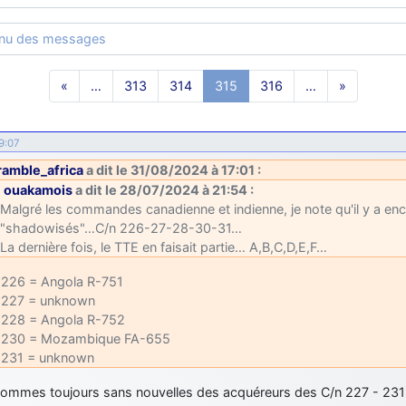
enu des messages
«
…
313
314
315
316
…
»
9:07
ramble_africa
a dit le 31/08/2024 à 17:01 :
ouakamois
a dit le 28/07/2024 à 21:54 :
Malgré les commandes canadienne et indienne, je note qu'il y a 
"shadowisés"…C/n 226-27-28-30-31…
La dernière fois, le TTE en faisait partie… A,B,C,D,E,F…
 226 = Angola R-751
 227 = unknown
 228 = Angola R-752
 230 = Mozambique FA-655
 231 = unknown
ommes toujours sans nouvelles des acquéreurs des C/n 227 - 231 