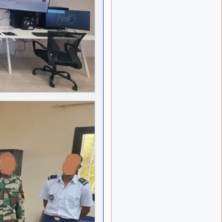
: j'ai trouvé un
1 semaine
palliatif un peu violent, mais
ça devrait aller un peu
mieux
d9pouces
il y a 10 mois,
: cette fois, c'est le
1 semaine
Brésil et Singapour qui
mettent le site par terre
jericho
:
il y a 11 mois, 3 semaines
Ah ben je peux te confirmer
que j'étais resté dans le
filtre…
d9pouces
il y a 11 mois,
: Désolé ! Mon
3 semaines
filtrage a été un peu trop
violent manifestement
tout voir