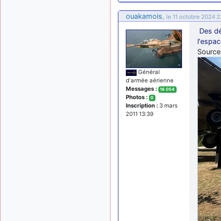
ouakamois
,
le 11 octobre 2024 2
Des dé
l'espac
Source
Général
d'armée aérienne
Messages :
16 054
Photos :
0
Inscription :
3 mars
2011 13:39