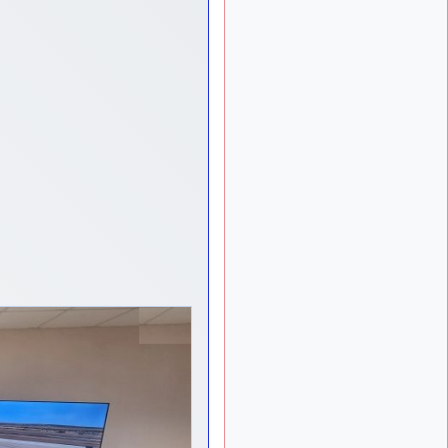
d9pouces
:
il y a 9 mois
lesquels, par exemple ?
mahmoud
il y a 9 mois,
: bonsoir, très
1 semaine
instructif ce site .mais nous
aimerions avoir les photo
des anciens appareils de
l'armée de l'air de la haute -
volta
d9pouces
: Ça
il y a 10 mois
me casse quand même bien
les pieds, j’avoue
jericho
:
il y a 10 mois, 1 semaine
Pour moi tout est à nouveau
OK dirait-on… Merci à toi.
d9pouces
il y a 10 mois,
: En espérant
1 semaine
n’avoir coupé les
accessoires de personne au
passage !
d9pouces
il y a 10 mois,