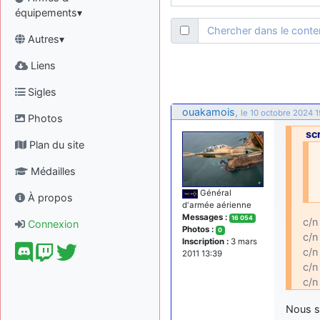
équipements▾
Chercher dans le cont
Autres▾
Liens
Sigles
ouakamois
,
le 10 octobre 2024 1
Photos
sc
Plan du site
Médailles
Général
À propos
d'armée aérienne
Messages :
16 054
c/n
Connexion
Photos :
0
c/n
Inscription :
3 mars
c/n
2011 13:39
c/n
c/n
Nous s