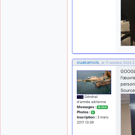
ouakamois
,
le 11 octobre 2024 2
GOOGLE
l'œuvre
person
Source
Général
d'armée aérienne
Messages :
16 054
Photos :
0
Inscription :
3 mars
2011 13:39