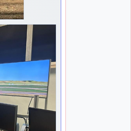
meeting de Lann Bihoué de
2026 ?
cachée dans les pins
il y a
: Coucou et
6 mois, 4 semaines
excellente année 2026 à
tous et au site!
jericho
:
il y a 7 mois, 1 semaine
Bonne année et tous mes
meilleurs voeux à tous pour
2026 !
little boy
il y a 7 mois,
: je vous souhaite
1 semaine
un bon réveillon pour cette
nouvelle année!
jericho
:
il y a 7 mois, 2 semaines
Merci D9pouces, à mon tour
de souhaiter un Joyeux
Noël et de bonnes fêtes de
fin d'année.
d9pouces
il y a 7 mois,
: Joyeux Noël à
2 semaines