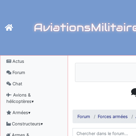
AviationsMilitair
Actus
Forum
Chat
Avions &
hélicoptères▾
Armées▾
Forum
Forces armées
Constructeurs▾
Armes &