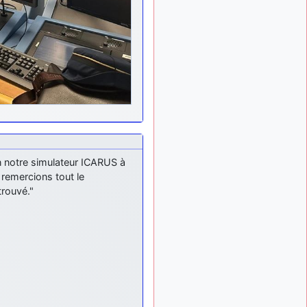
tous !
d9pouces
il y a 8 mois,
: mais tu peux
1 semaine
tenter l'un des rares lycées
militaires comme le
Prytanée dans la Sarthe, ça
ne peut pas faire de mal !
d9pouces
il y a 8 mois,
: C'est plutôt après
1 semaine
le lycée, voire après une
prépa scientifique, tu as
donc encore un peu de
n notre simulateur ICARUS à
temps devant toi
 remercions tout le
trouvé."
yaellerigolow
il y a 8 mois,
: bonjour a tous je
1 semaine
suis un élève de première
passionnée par l'aviation
militaire , pourrais je savoir
que faire après le lycée
pour s'orienter et pouvoir
devenir officier de l'armée
de l'air?