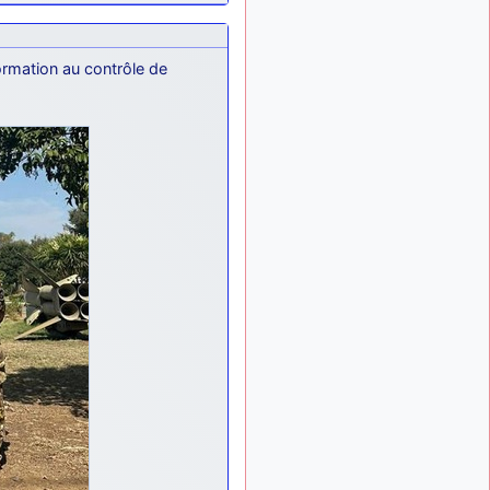
: Bonjour je
2 mois, 1 semaine
viens d'arriver il y a
quelques moi et quelques
ormation au contrôle de
avions n'ont pas les mêmes
noms qu'aujourd'hui
ouakamois
il y a 2 mois,
: Bonjourà toutes
3 semaines
et à tous.en espérantque
ces quelques images du
Pays Basque vous auront
plu ; Agur…
d9pouces
il y a 2 mois,
: Je me rattraperai
3 semaines
à la Ferté samedi
d9pouces
il y a 2 mois,
:
3 semaines
Malheureusement non
un
peu trop loin pour moi !
fox_50
:
il y a 2 mois, 3 semaines
Bonjour, certains parmis
vous étaient-ils présent au