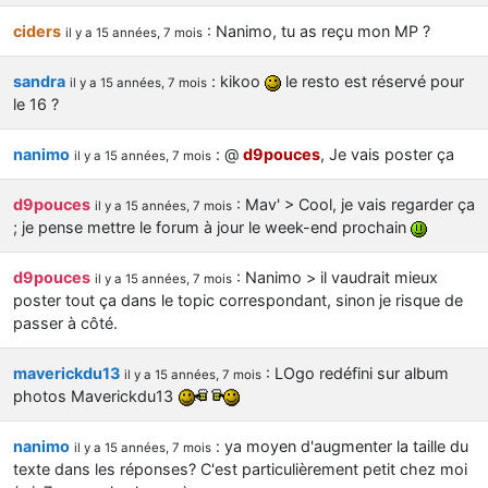
d9pouces
: cette fois, c'est le Brésil et Singapour qui mettent le site
ciders
: Nanimo, tu as reçu mon MP ?
il y a 15 années, 7 mois
par terre
jericho
: Ah ben je peux te confirmer que j'étais resté dans le filtre…
sandra
: kikoo
le resto est réservé pour
il y a 15 années, 7 mois
le 16 ?
d9pouces
: Désolé ! Mon filtrage a été un peu trop violent
nanimo
: @
d9pouces
, Je vais poster ça
manifestement
il y a 15 années, 7 mois
tout voir
d9pouces
: Mav' > Cool, je vais regarder ça
il y a 15 années, 7 mois
; je pense mettre le forum à jour le week-end prochain
d9pouces
: Nanimo > il vaudrait mieux
il y a 15 années, 7 mois
poster tout ça dans le topic correspondant, sinon je risque de
passer à côté.
maverickdu13
: LOgo redéfini sur album
il y a 15 années, 7 mois
photos Maverickdu13
nanimo
: ya moyen d'augmenter la taille du
il y a 15 années, 7 mois
texte dans les réponses? C'est particulièrement petit chez moi