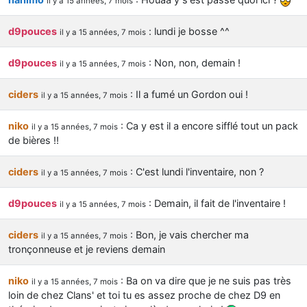
il y a 15 années, 7 mois
d9pouces
: lundi je bosse ^^
il y a 15 années, 7 mois
d9pouces
: Non, non, demain !
il y a 15 années, 7 mois
ciders
: Il a fumé un Gordon oui !
il y a 15 années, 7 mois
niko
: Ca y est il a encore sifflé tout un pack
il y a 15 années, 7 mois
de bières !!
ciders
: C'est lundi l'inventaire, non ?
il y a 15 années, 7 mois
d9pouces
: Demain, il fait de l'inventaire !
il y a 15 années, 7 mois
ciders
: Bon, je vais chercher ma
il y a 15 années, 7 mois
tronçonneuse et je reviens demain
niko
: Ba on va dire que je ne suis pas très
il y a 15 années, 7 mois
loin de chez Clans' et toi tu es assez proche de chez D9 en