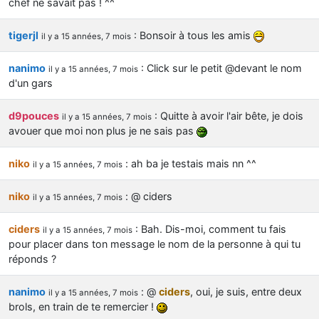
chef ne savait pas ! ^^
d9pouces
: Joyeux Noël à tous !
tigerjl
: Bonsoir à tous les amis
il y a 15 années, 7 mois
d9pouces
: mais tu peux tenter l'un des rares lycées militaires
comme le Prytanée dans la Sarthe, ça ne peut pas faire de mal !
nanimo
: Click sur le petit @devant le nom
il y a 15 années, 7 mois
d9pouces
: C'est plutôt après le lycée, voire après une prépa
d'un gars
scientifique, tu as donc encore un peu de temps devant toi
yaellerigolow
: bonjour a tous je suis un élève de première
d9pouces
: Quitte à avoir l'air bête, je dois
il y a 15 années, 7 mois
passionnée par l'aviation militaire , pourrais je savoir que faire après
avouer que moi non plus je ne sais pas
le lycée pour s'orienter et pouvoir devenir officier de l'armée de l'air?
d9pouces
: lesquels, par exemple ?
niko
: ah ba je testais mais nn ^^
il y a 15 années, 7 mois
mahmoud
: bonsoir, très instructif ce site .mais nous aimerions avoir
niko
: @ ciders
il y a 15 années, 7 mois
les photo des anciens appareils de l'armée de l'air de la haute -volta
d9pouces
: Ça me casse quand même bien les pieds, j’avoue
ciders
: Bah. Dis-moi, comment tu fais
il y a 15 années, 7 mois
jericho
: Pour moi tout est à nouveau OK dirait-on… Merci à toi.
pour placer dans ton message le nom de la personne à qui tu
réponds ?
d9pouces
: En espérant n’avoir coupé les accessoires de personne
au passage !
nanimo
: @
ciders
, oui, je suis, entre deux
il y a 15 années, 7 mois
d9pouces
: j'ai trouvé un palliatif un peu violent, mais ça devrait aller
brols, en train de te remercier !
un peu mieux