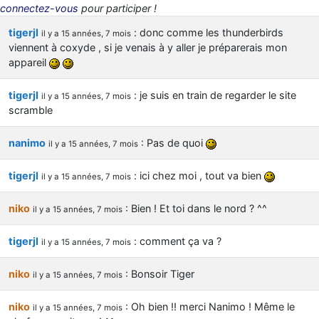
connectez-vous
pour participer !
d9pouces
: ouakamois > si tu parles du sujet sur l'Armée de l'Air,
bien sûr que oui !
tigerjl
: donc comme les thunderbirds
il y a 15 années, 7 mois
je suis un avion@,._,+
: Bonjour je viens d'arriver il y a quelques
viennent à coxyde , si je venais à y aller je préparerais mon
moi et quelques avions n'ont pas les mêmes noms qu'aujourd'hui
appareil
ouakamois
: Bonjourà toutes et à tous.en espérantque ces
tigerjl
: je suis en train de regarder le site
quelques images du Pays Basque vous auront plu ; Agur…
il y a 15 années, 7 mois
scramble
d9pouces
: Je me rattraperai à la Ferté samedi
d9pouces
: Malheureusement non
un peu trop loin pour moi !
nanimo
: Pas de quoi
il y a 15 années, 7 mois
fox_50
: Bonjour, certains parmis vous étaient-ils présent au
meeting de Lann Bihoué de 2026 ?
tigerjl
: ici chez moi , tout va bien
il y a 15 années, 7 mois
cachée dans les pins
: Coucou et excellente année 2026 à tous et
niko
: Bien ! Et toi dans le nord ? ^^
il y a 15 années, 7 mois
au site!
jericho
: Bonne année et tous mes meilleurs voeux à tous pour
tigerjl
: comment ça va ?
il y a 15 années, 7 mois
2026 !
little boy
: je vous souhaite un bon réveillon pour cette nouvelle
niko
: Bonsoir Tiger
il y a 15 années, 7 mois
année!
jericho
: Merci D9pouces, à mon tour de souhaiter un Joyeux Noël
niko
: Oh bien !! merci Nanimo ! Même le
il y a 15 années, 7 mois
et de bonnes fêtes de fin d'année.