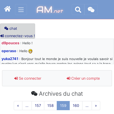
AM
.net
chat
connectez-vous !
d9pouces
: Hello !
operaso
: Hello
yuka2741
: Bonjour tout le monde je suis nouvelle je voulais savoir si
quelqu'un c'est vers qu'elle heure rentre les avions tout sa a la base
105 svp
d9pouces
: désolé pour les quelques blocages du site ces derniers
Se connecter
Créer un compte
jours : je teste des méthodes contre le spam et les bots trop nocifs
d9pouces
: Merci ! Un souvenir de la Ferté-Alais !
Archives du chat
paxwax
: Super, la nouvelle bannière
d9pouces
: je suis un avion@,._,+ > lesquels ? je ne suis pas sûr de
«
…
157
158
159
160
…
»
comprendre