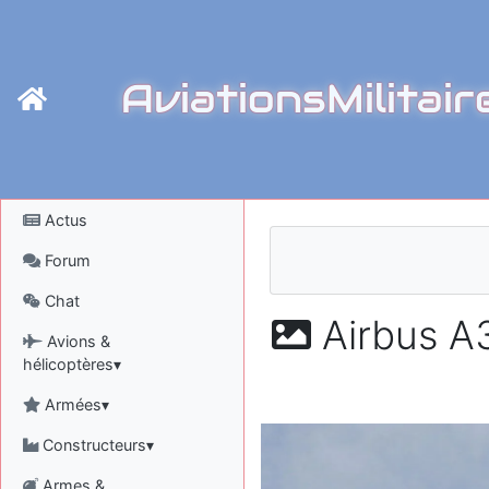
AviationsMilitair
Actus
Forum
Chat
Airbus A
Avions &
hélicoptères▾
Armées▾
Constructeurs▾
Armes &