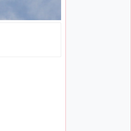
: Bonjour je
2 mois, 1 semaine
viens d'arriver il y a
quelques moi et quelques
avions n'ont pas les mêmes
noms qu'aujourd'hui
ouakamois
il y a 2 mois,
: Bonjourà toutes
2 semaines
et à tous.en espérantque
ces quelques images du
Pays Basque vous auront
plu ; Agur…
d9pouces
il y a 2 mois,
: Je me rattraperai
2 semaines
à la Ferté samedi
d9pouces
il y a 2 mois,
:
2 semaines
Malheureusement non
un
peu trop loin pour moi !
fox_50
:
il y a 2 mois, 2 semaines
Bonjour, certains parmis
vous étaient-ils présent au