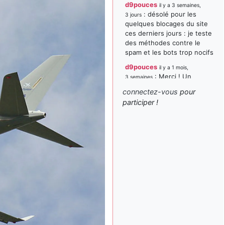
d9pouces
il y a 3 semaines,
: désolé pour les
3 jours
quelques blocages du site
ces derniers jours : je teste
des méthodes contre le
spam et les bots trop nocifs
d9pouces
il y a 1 mois,
: Merci ! Un
3 semaines
souvenir de la Ferté-Alais !
connectez-vous
pour
paxwax
:
participer !
il y a 1 mois, 3 semaines
Super, la nouvelle bannière
d9pouces
il y a 2 mois,
: je suis un
1 semaine
avion@,._,+ > lesquels ? je
ne suis pas sûr de
comprendre
d9pouces
il y a 2 mois,
: ouakamois > si tu
1 semaine
parles du sujet sur l'Armée
de l'Air, bien sûr que oui !
je suis un avion@,._,+
il y a