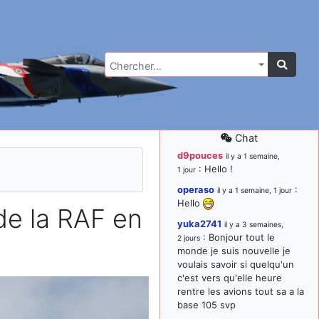
Chercher…
Chat
d9pouces
il y a 1 semaine,
: Hello !
1 jour
operaso
:
il y a 1 semaine, 1 jour
Hello
e la RAF en
yuka2741
il y a 3 semaines,
: Bonjour tout le
2 jours
monde je suis nouvelle je
voulais savoir si quelqu'un
c'est vers qu'elle heure
rentre les avions tout sa a la
base 105 svp