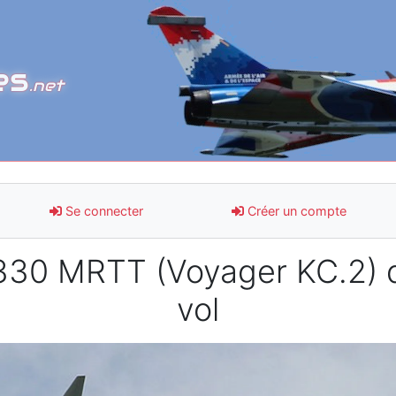
es
.net
Se connecter
Créer un compte
330 MRTT (Voyager KC.2) d
vol