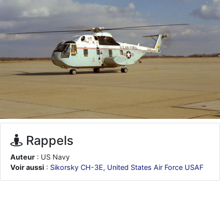
d9pouces
: ouakamois > si tu parles du sujet sur l'Armée de l'Air,
bien sûr que oui !
je suis un avion@,._,+
: Bonjour je viens d'arriver il y a quelques
moi et quelques avions n'ont pas les mêmes noms qu'aujourd'hui
ouakamois
: Bonjourà toutes et à tous.en espérantque ces
quelques images du Pays Basque vous auront plu ; Agur…
d9pouces
: Je me rattraperai à la Ferté samedi
d9pouces
: Malheureusement non
un peu trop loin pour moi !
fox_50
: Bonjour, certains parmis vous étaient-ils présent au
meeting de Lann Bihoué de 2026 ?
cachée dans les pins
: Coucou et excellente année 2026 à tous et
Rappels
au site!
Auteur
: US Navy
jericho
: Bonne année et tous mes meilleurs voeux à tous pour
Voir aussi
:
Sikorsky CH-3E
,
United States Air Force USAF
2026 !
little boy
: je vous souhaite un bon réveillon pour cette nouvelle
année!
jericho
: Merci D9pouces, à mon tour de souhaiter un Joyeux Noël
et de bonnes fêtes de fin d'année.