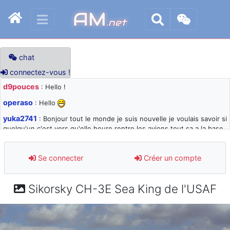
AM
.net
chat
connectez-vous !
d9pouces
: Hello !
operaso
: Hello
yuka2741
: Bonjour tout le monde je suis nouvelle je voulais savoir si
quelqu'un c'est vers qu'elle heure rentre les avions tout sa a la base
105 svp
d9pouces
: désolé pour les quelques blocages du site ces derniers
Se connecter
Créer un compte
jours : je teste des méthodes contre le spam et les bots trop nocifs
d9pouces
: Merci ! Un souvenir de la Ferté-Alais !
Sikorsky CH-3E Sea King de l'USAF
paxwax
: Super, la nouvelle bannière
d9pouces
: je suis un avion@,._,+ > lesquels ? je ne suis pas sûr de
comprendre