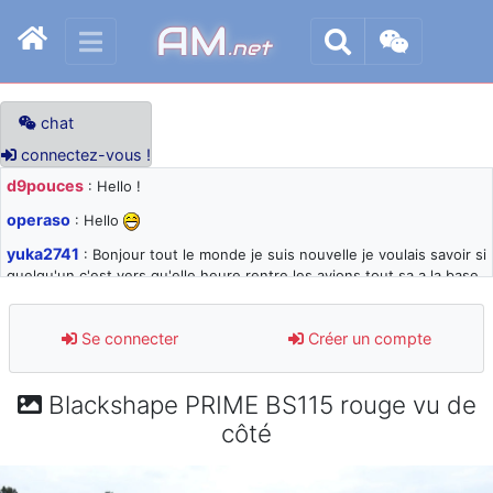
AM
.net
chat
connectez-vous !
d9pouces
: Hello !
operaso
: Hello
yuka2741
: Bonjour tout le monde je suis nouvelle je voulais savoir si
quelqu'un c'est vers qu'elle heure rentre les avions tout sa a la base
105 svp
d9pouces
: désolé pour les quelques blocages du site ces derniers
Se connecter
Créer un compte
jours : je teste des méthodes contre le spam et les bots trop nocifs
d9pouces
: Merci ! Un souvenir de la Ferté-Alais !
Blackshape PRIME BS115 rouge vu de
paxwax
: Super, la nouvelle bannière
côté
d9pouces
: je suis un avion@,._,+ > lesquels ? je ne suis pas sûr de
comprendre