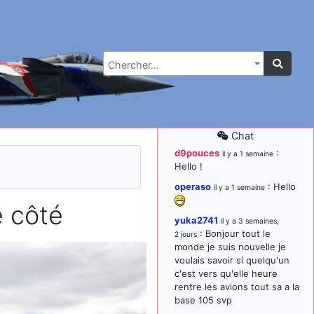
Chercher…
Chat
d9pouces
:
il y a 1 semaine
Hello !
operaso
: Hello
il y a 1 semaine
 côté
yuka2741
il y a 3 semaines,
: Bonjour tout le
2 jours
monde je suis nouvelle je
voulais savoir si quelqu'un
c'est vers qu'elle heure
rentre les avions tout sa a la
base 105 svp