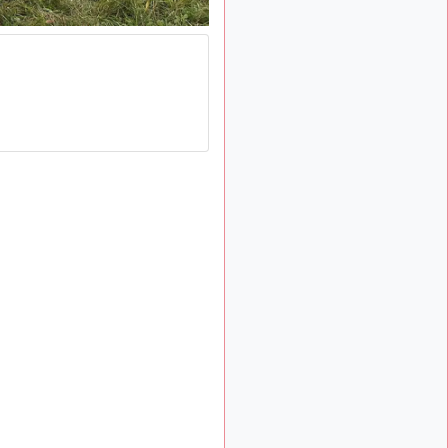
: Bonjour je
2 mois, 1 semaine
viens d'arriver il y a
quelques moi et quelques
avions n'ont pas les mêmes
noms qu'aujourd'hui
ouakamois
il y a 2 mois,
: Bonjourà toutes
2 semaines
et à tous.en espérantque
ces quelques images du
Pays Basque vous auront
plu ; Agur…
d9pouces
il y a 2 mois,
: Je me rattraperai
2 semaines
à la Ferté samedi
d9pouces
il y a 2 mois,
:
2 semaines
Malheureusement non
un
peu trop loin pour moi !
fox_50
:
il y a 2 mois, 2 semaines
Bonjour, certains parmis
vous étaient-ils présent au