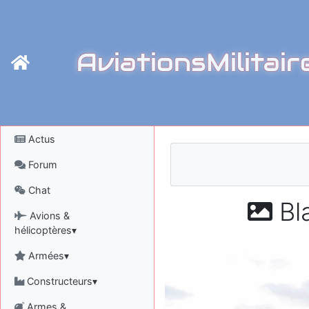
AviationsMilitair
Actus
Forum
Chat
Bl
Avions &
hélicoptères▾
Armées▾
Constructeurs▾
Armes &