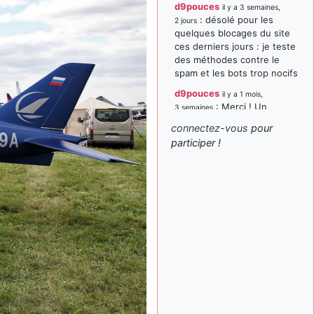
d9pouces
il y a 3 semaines,
: désolé pour les
2 jours
quelques blocages du site
ces derniers jours : je teste
des méthodes contre le
spam et les bots trop nocifs
d9pouces
il y a 1 mois,
: Merci ! Un
3 semaines
souvenir de la Ferté-Alais !
connectez-vous
pour
paxwax
:
participer !
il y a 1 mois, 3 semaines
Super, la nouvelle bannière
d9pouces
il y a 2 mois,
: je suis un
1 semaine
avion@,._,+ > lesquels ? je
ne suis pas sûr de
comprendre
d9pouces
il y a 2 mois,
: ouakamois > si tu
1 semaine
parles du sujet sur l'Armée
de l'Air, bien sûr que oui !
je suis un avion@,._,+
il y a