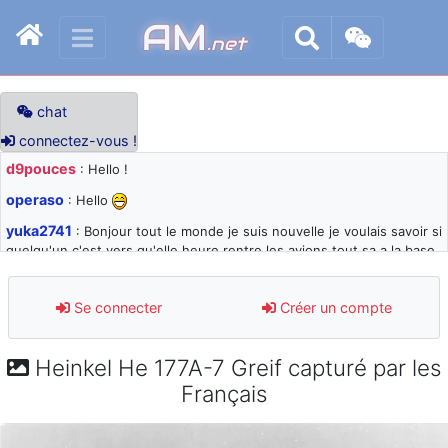
AM
.net
chat
connectez-vous !
d9pouces
: Hello !
operaso
: Hello
yuka2741
: Bonjour tout le monde je suis nouvelle je voulais savoir si
quelqu'un c'est vers qu'elle heure rentre les avions tout sa a la base
105 svp
d9pouces
: désolé pour les quelques blocages du site ces derniers
Se connecter
Créer un compte
jours : je teste des méthodes contre le spam et les bots trop nocifs
d9pouces
: Merci ! Un souvenir de la Ferté-Alais !
Heinkel He 177A-7 Greif capturé par les
paxwax
: Super, la nouvelle bannière
Français
d9pouces
: je suis un avion@,._,+ > lesquels ? je ne suis pas sûr de
comprendre