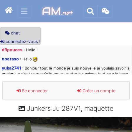
AM
.net
chat
connectez-vous !
d9pouces
: Hello !
operaso
: Hello
yuka2741
: Bonjour tout le monde je suis nouvelle je voulais savoir si
quelqu'un c'est vers qu'elle heure rentre les avions tout sa a la base
105 svp
d9pouces
: désolé pour les quelques blocages du site ces derniers
Se connecter
Créer un compte
jours : je teste des méthodes contre le spam et les bots trop nocifs
d9pouces
: Merci ! Un souvenir de la Ferté-Alais !
Junkers Ju 287V1, maquette
paxwax
: Super, la nouvelle bannière
d9pouces
: je suis un avion@,._,+ > lesquels ? je ne suis pas sûr de
comprendre