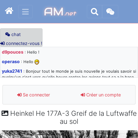
AM
.net
chat
connectez-vous !
d9pouces
: Hello !
operaso
: Hello
yuka2741
: Bonjour tout le monde je suis nouvelle je voulais savoir si
quelqu'un c'est vers qu'elle heure rentre les avions tout sa a la base
105 svp
d9pouces
: désolé pour les quelques blocages du site ces derniers
Se connecter
Créer un compte
jours : je teste des méthodes contre le spam et les bots trop nocifs
d9pouces
: Merci ! Un souvenir de la Ferté-Alais !
Heinkel He 177A-3 Greif de la Luftwaffe
paxwax
: Super, la nouvelle bannière
au sol
d9pouces
: je suis un avion@,._,+ > lesquels ? je ne suis pas sûr de
comprendre