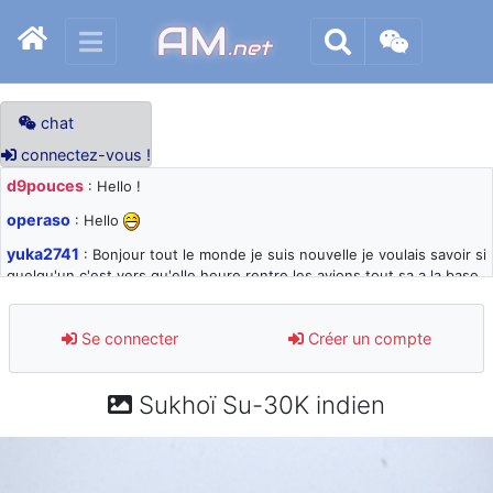
AM
.net
chat
connectez-vous !
d9pouces
: Hello !
operaso
: Hello
yuka2741
: Bonjour tout le monde je suis nouvelle je voulais savoir si
quelqu'un c'est vers qu'elle heure rentre les avions tout sa a la base
105 svp
d9pouces
: désolé pour les quelques blocages du site ces derniers
Se connecter
Créer un compte
jours : je teste des méthodes contre le spam et les bots trop nocifs
d9pouces
: Merci ! Un souvenir de la Ferté-Alais !
Sukhoï Su-30K indien
paxwax
: Super, la nouvelle bannière
d9pouces
: je suis un avion@,._,+ > lesquels ? je ne suis pas sûr de
comprendre