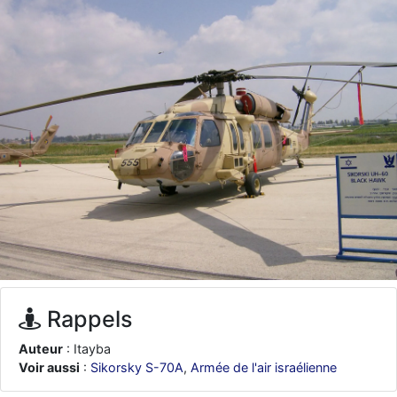
d9pouces
: ouakamois > si tu parles du sujet sur l'Armée de l'Air,
bien sûr que oui !
je suis un avion@,._,+
: Bonjour je viens d'arriver il y a quelques
moi et quelques avions n'ont pas les mêmes noms qu'aujourd'hui
ouakamois
: Bonjourà toutes et à tous.en espérantque ces
quelques images du Pays Basque vous auront plu ; Agur…
d9pouces
: Je me rattraperai à la Ferté samedi
d9pouces
: Malheureusement non
un peu trop loin pour moi !
fox_50
: Bonjour, certains parmis vous étaient-ils présent au
meeting de Lann Bihoué de 2026 ?
cachée dans les pins
: Coucou et excellente année 2026 à tous et
au site!
jericho
: Bonne année et tous mes meilleurs voeux à tous pour
2026 !
Rappels
little boy
: je vous souhaite un bon réveillon pour cette nouvelle
Auteur
: Itayba
année!
Voir aussi
:
Sikorsky S-70A
,
Armée de l'air israélienne
jericho
: Merci D9pouces, à mon tour de souhaiter un Joyeux Noël
et de bonnes fêtes de fin d'année.