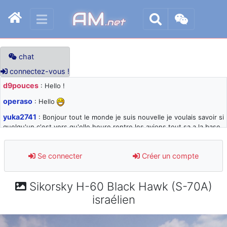
AM
.net
chat
connectez-vous !
d9pouces
: Hello !
operaso
: Hello
yuka2741
: Bonjour tout le monde je suis nouvelle je voulais savoir si
quelqu'un c'est vers qu'elle heure rentre les avions tout sa a la base
105 svp
d9pouces
: désolé pour les quelques blocages du site ces derniers
Se connecter
Créer un compte
jours : je teste des méthodes contre le spam et les bots trop nocifs
d9pouces
: Merci ! Un souvenir de la Ferté-Alais !
Sikorsky H-60 Black Hawk (S-70A)
paxwax
: Super, la nouvelle bannière
israélien
d9pouces
: je suis un avion@,._,+ > lesquels ? je ne suis pas sûr de
comprendre